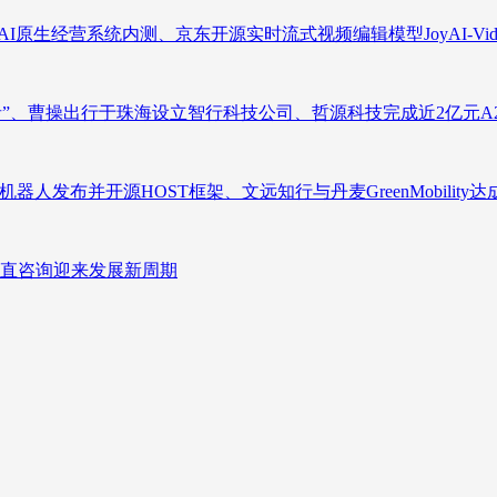
原生经营系统内测、京东开源实时流式视频编辑模型JoyAI-Video-
者”、曹操出行于珠海设立智行科技公司、哲源科技完成近2亿元A
人发布并开源HOST框架、文远知行与丹麦GreenMobility
直咨询迎来发展新周期