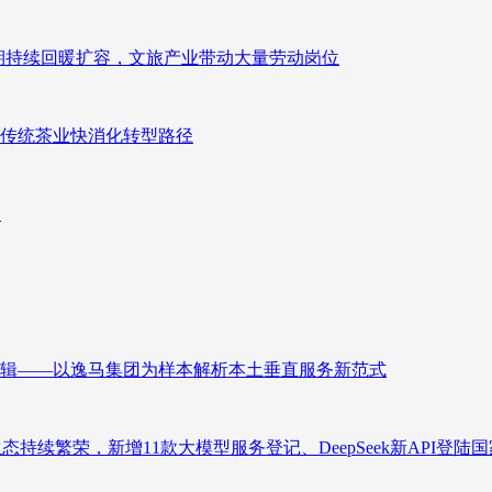
业长期持续回暖扩容，文旅产业带动大量劳动岗位
传统茶业快消化转型路径
向
辑——以逸马集团为样本解析本土垂直服务新范式
态持续繁荣，新增11款大模型服务登记、DeepSeek新API登陆