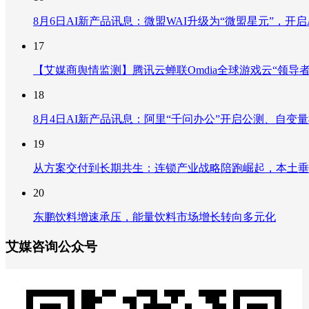
8月6日AI新产品讯息：微盟WAI升级为“微盟星元”，开启AI
17
【艾媒商舆情监测】腾讯云蝉联Omdia全球游戏云“领导
18
8月4日AI新产品讯息：阿里“千问办公”开启公测、自变量机器
19
从方案交付到长期共生：连锁产业战略陪跑崛起，本土垂
20
东鹏饮料增速承压，能量饮料市场增长转向多元化
艾媒咨询公众号