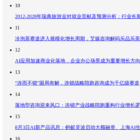
10
2012-2028年瑞典旅游业对就业贡献及预测分析：行
11
冷泡茶赛道进入规模化增长周期，艾媒咨询解码乐品乐茶
12
AI应用加速商业化落地，企业办公场景成为重要增长方
13
“连而不锁”困局有解，连锁战略陪跑咨询成为千亿级赛道
14
落地型咨询迎来风口：连锁产业战略陪跑重构行业增长逻
15
8月3日AI新产品讯息：蚂蚁灵波启动大额融资、上海AI生
16