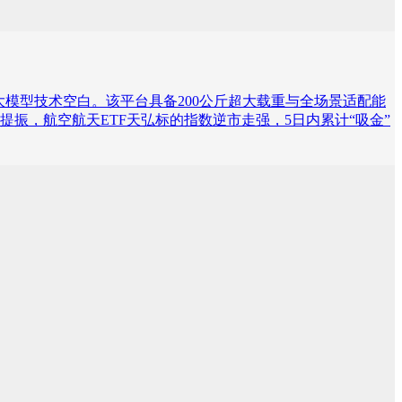
大模型技术空白。该平台具备200公斤超大载重与全场景适配能
振，航空航天ETF天弘标的指数逆市走强，5日内累计“吸金”