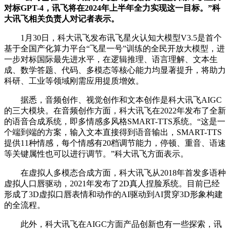
对标GPT-4，讯飞将在2024年上半年全力实现这一目标。”科
大讯飞相关负责人对记者表示。
1月30日，科大讯飞发布讯飞星火认知大模型V3.5是首个
基于全国产化算力平台“飞星一号”训练的全民开放大模型，进
一步对标国际最先进水平，在逻辑推理、语言理解、文本生
成、数学答题、代码、多模态等核心能力均显著提升，将助力
科研、工业等领域刚需应用提质增效。
据悉，音频创作、视觉创作和文本创作是科大讯飞AIGC
的三大模块。在音频创作方面，科大讯飞在2022年发布了全新
的语音合成系统，即多情感多风格SMART-TTS系统。“这是一
个端到端的方案，输入文本直接得到语音输出，SMART-TTS
提供11种情感，每个情感有20档调节能力，停顿、重音、语速
等关键属性也可以进行调节。”科大讯飞方面表示。
在虚拟人多模态合成方面，科大讯飞从2018年首发多语种
虚拟人口唇驱动，2021年发布了2D真人捏脸系统。目前已经
形成了3D虚拟口唇表情和动作的AI驱动到AI贯穿3D形象构建
的全流程。
此外，科大讯飞在AIGC方面产品创新也有一些探索，讯