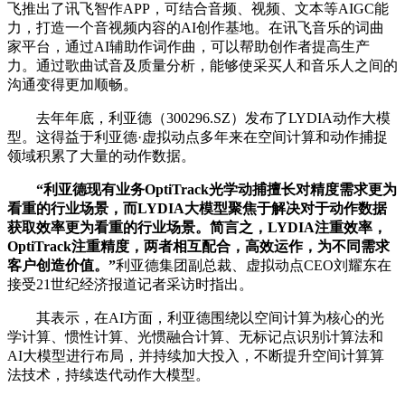
飞推出了讯飞智作APP，可结合音频、视频、文本等AIGC能
力，打造一个音视频内容的AI创作基地。在讯飞音乐的词曲
家平台，通过AI辅助作词作曲，可以帮助创作者提高生产
力。通过歌曲试音及质量分析，能够使采买人和音乐人之间的
沟通变得更加顺畅。
去年年底，利亚德（300296.SZ）发布了LYDIA动作大模
型。这得益于利亚德·虚拟动点多年来在空间计算和动作捕捉
领域积累了大量的动作数据。
“利亚德现有业务OptiTrack光学动捕擅长对精度需求更为
看重的行业场景，而LYDIA大模型聚焦于解决对于动作数据
获取效率更为看重的行业场景。简言之，LYDIA注重效率，
OptiTrack注重精度，两者相互配合，高效运作，为不同需求
客户创造价值。”
利亚德集团副总裁、虚拟动点CEO刘耀东在
接受21世纪经济报道记者采访时指出。
其表示，在AI方面，利亚德围绕以空间计算为核心的光
学计算、惯性计算、光惯融合计算、无标记点识别计算法和
AI大模型进行布局，并持续加大投入，不断提升空间计算算
法技术，持续迭代动作大模型。