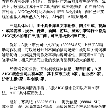
在自然语言处理（NLP）、数据标注方面都具有先发优势。算
法上，数据标注属于AIGC算法的生成关键步骤，而在自然语
言处理，AIGC已经对此方向应用产生深远影响，例如已经实
现的虚拟人与自然人的对话、AI作图、AI底层建模。
三是具体应用。
由于具备海量文本创作、图片生成、视频
生成等需求，娱乐、传媒、新闻、游戏、搜索引擎等行业都是
AIGC技术的潜在应用厂商，可应用场景相当广泛。
例如，A股上市公司中文在线（300364.SZ）上线了AI辅
助写作功能，可以通过针对不同的描写场景生成对应关键词和
辅助词语，大幅提升写作效率和内容可读性。而随着AIGC的
逐渐成熟，相关产品商业化的发展有望得到极大的推动。
经查询公司公告、互动易或媒体信息，
截至目前，A股
AIGC概念公司共有46家，其中深市主板10家，创业板21家，
沪市主板9家，科创板6家。
从公司布局情况来看，A股AIGC概念公司以布局AI算
法、AIGC具体应用为主。
譬如，寒武纪（688256.SH）、海光信息（688041.SH）
等公司，通过布局高端处理器、加速器等芯片产品和系统的研