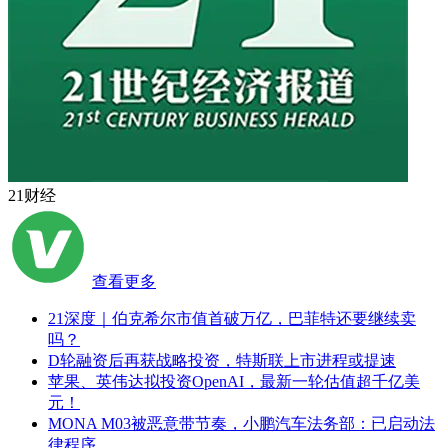
21财经
查看更多
21深度｜伯克希尔市值首破万亿，巴菲特还要继续卖
吗？
D轮融资后再获战略投资，特斯联上市进程或提速
苹果、英伟达拟投资OpenAI，最新一轮估值超千亿美
元！
MONA M03被恶意带节奏，小鹏汽车法务部：已启动法
律程序