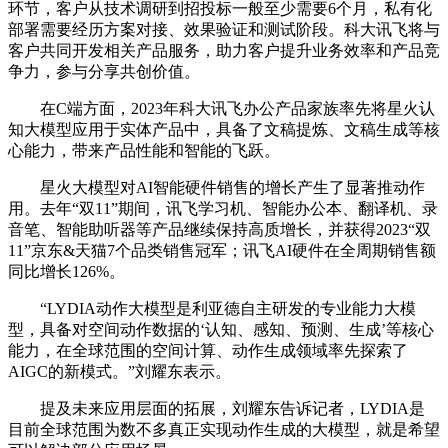
环节，客户从技术调研到招投标一般至少需要6个月，私有化
部署需要经历方案对接、效果验证和测试阶段。科大讯飞将与
客户共同开发相关产品服务，助力客户提升业务效率和产品竞
争力，参与分享共创价值。
在C端方面，2023年科大讯飞办公产品家族率先将星火认
知大模型应用于实体产品中，具备了文稿提炼、文稿生成等核
心能力，带来产品性能和智能的飞跃。
星火大模型对AI智能硬件销售的增长产生了显著推动作
用。去年“双11”期间，讯飞学习机、智能办公本、翻译机、录
音笔、智能助听器等产品继续保持高质增长，并获得2023“双
11”京东&天猫7个品类销售冠军；讯飞AI硬件在全周期销售额
同比增长126%。
“LYDIA动作大模型是利亚德自主研发的专业能力大模
型，具备对空间动作数据的‘认知、感知、预测、生成’等核心
能力，在全球范围的空间计算、动作生成领域率先探索了
AIGC的新模式。”刘耀东表示。
提及未来应用层面的拓展，刘耀东告诉记者，LYDIA是
目前全球范围为数不多真正实现动作生成的大模型，就是希望