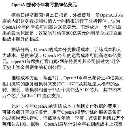
OpenAI据称今年将亏损50亿美元
据每日经济新闻7月25日报道，外媒援引一份OpenAI未披
露的内部财务数据和知情人士的情报进行了分析评估，认为
OpenAI今年的亏损可能高达50亿美元。而造成这一个可能后
果的最大原因是，这家当前估值800亿美元的明星企业正在面
临成本飙升的挑战。
据该分析，OpenAI的成本分为推理成本、训练成本和人
力成本。总的来说，OpenAI今年的运营成本可能高达85亿美
元。OpenAI首席执行官山姆•阿尔特曼将其公司描述为“硅谷
历史上资金最密集的初创公司”。
推理成本方面，截至3月，OpenAI今年已花费近40亿美元
租用微软的服务器集群来支持ChatGPT及其底层大模型的运
转。据悉，该集群相当于35万个英伟达A100芯片，其中约29
万个芯片为ChatGPT提供支持。
此外，今年OpenAI的训练成本（包括支付数据的费用）
可能会飙升至30亿美元。用于OpenAI模型训练的服务器集群
的规模尚无法得知，但截至今年第一季度，该集群包括12万个
英伟达A100。据称，OpenAI最早计划今年在训练成本上花费