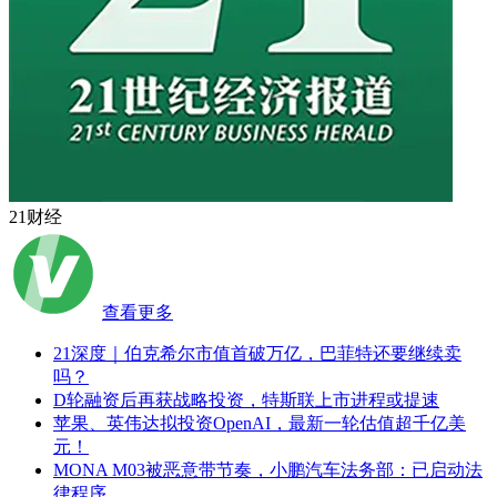
21财经
查看更多
21深度｜伯克希尔市值首破万亿，巴菲特还要继续卖
吗？
D轮融资后再获战略投资，特斯联上市进程或提速
苹果、英伟达拟投资OpenAI，最新一轮估值超千亿美
元！
MONA M03被恶意带节奏，小鹏汽车法务部：已启动法
律程序