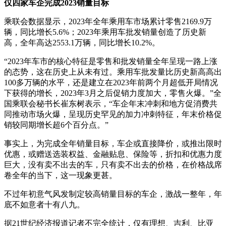
仅四家车企完成2023销量目标
乘联会数据显示，2023年全年乘用车市场累计零售2169.9万
辆，同比增长5.6%；2023年乘用车批发销量创造了历史新
高，全年高达2553.1万辆，同比增长10.2%。
“2023年车市的核心特征是零售和批发销量全年呈现一路上涨
的态势，这在历史上从未有过。乘用车批发量比历史新高高出
100多万辆的水平，还是建立在2023年前两个月超低开局情况
下获得的增长，2023年3月之后促销力度加大，零售火爆。”全
国乘联会秘书长崔东树表示，“车企年末冲刺和地方促消费共
同推动市场火爆，呈现历史罕见的加力冲刺特征，年末价格促
销较同期增长超6个百分点。”
事实上，为完成全年销量目标，车企或直接降价，或推出限时
优惠，或赠送选装权益、金融贴息、保险等，折扣和优惠力度
巨大，没有卖不出去的车，只有卖不出去的价格，在价格战席
卷全年的当下，这一现象更甚。
不过年初意气风发制定较高销量目标的车企，激战一整年，年
底不如意者十有八九。
据21世纪经济报道记者不完全统计，仅有理想、吉利、比亚