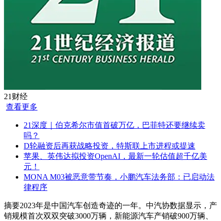
21财经
查看更多
21深度｜伯克希尔市值首破万亿，巴菲特还要继续卖
吗？
D轮融资后再获战略投资，特斯联上市进程或提速
苹果、英伟达拟投资OpenAI，最新一轮估值超千亿美
元！
MONA M03被恶意带节奏，小鹏汽车法务部：已启动法
律程序
摘要
2023年是中国汽车创造奇迹的一年。中汽协数据显示，产
销规模首次双双突破3000万辆，新能源汽车产销破900万辆、