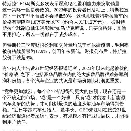
特斯拉CEO马斯克多次表示愿意牺牲盈利能力来换取销量，
这一策略一度是奏效的。2023年的投资者日活动上，特斯拉宣
布下一代车型平台成本会降低50%，这也意味着特斯拉新车的
价格有望降至1.8万美元以下（约合人民币12万元）。彼时特
斯拉全球副总裁朱晓彤称“如马斯克所说，只要价格好，其他
不用担心，所以一切都在于减少成本。”
但特斯拉三季度财报盈利和交付量均低于华尔街预期，毛利率
被价格战所累为17.9%，创四年来新低。财报公布后，特斯拉
股价下跌超9%。
有业内人士告诉21世纪经济报道记者，2023年以来此起彼伏的
“价格战”之下，包括豪华品牌在内的绝大多数品牌很难兼顾利
润和份额，各个汽车企业的共识是市场份额比利润更重要。
“竞争更加激烈，每个企业都想得到更大的份额，现在还是一
个不确定的市场。‘卷’是一个好事，只有‘卷’才能卷出新能源
汽车竞争的优势，才可能以最快的速度从燃油车市场得到份
额。”近日零跑汽车创始人、董事长、CEO朱江明在接受21世
纪经济报道记者采访时表示，有规模才有行业话语权，才能得
到用户信任。