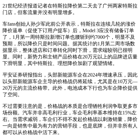
21世纪经济报道记者在特斯拉降价第二天去了广州两家特斯拉
门店，但客流量并没有明显增多。
车fans创始人孙少军此前公开表示，特斯拉在连续几轮的涨价
降价逼单（促使下订用户提车）后，Model 3应没有储备订单
了，1月第一周特斯拉新增订单也腰斩到约7000个，明显不及
预期，所以降价只是时间问题。据其统计的1月第二周市场数
据显示，整体进店和订单转化同时下滑，需求端较弱已很明
显。同时，新势力和主销产品价格在20万元以上的品牌进店量
下滑明显，其中特斯拉、理想降价加剧了观望情绪。
平安证券研报指出，头部新能源车企在2024年增速承压，因此
以头部新能源车企主导的价格战仍将延续，尤其是在10万元—
20万元的主流价格带。此外，电池成本下行也为车企降价提供
了空间。
不过需要注意的是，价格战的本质是合理牺牲利润争取更多市
场份额。汽车并非高毛利行业，车企毛利率基本维持在15%左
右。当需求减弱，车企们不得不发起价格战以刺激销量，降价
一向是销售中最为有力的营销手段，也是底牌，但并非所有人
都可以从价格战中活下来。