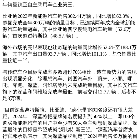
年销量跌至自主乘用车企业第三。
比亚迪2023年新能源汽车销售302.44万辆，同比增长62.3%，
超额完成全年300万辆的销量目标，已连续两年成为全球新能
源汽车销量冠军。其中比亚迪四季度纯电汽车销量（52.6万
辆）首次超过特斯拉（48.5万辆）。
海外市场的亮眼表现也让奇瑞的销量同比增长52.6%至188.1万
辆，其中汽车出口量93.7万辆，同比增长101.1%，占总销量比
重接近一半。
与传统车企目标完成率多数超过70%相比，造车新势力的表现
出现明显分化，除理想汽车、岚图汽车外，蔚来、小鹏、哪
吒、零跑、深蓝、阿维塔等均未完成销量目标。其中长安汽车
旗下的深蓝和阿维塔完成率最低，前者交付12.7万辆，后者不
足3万辆。
“目前深蓝离特斯拉、比亚迪、‘蔚小理’的知名度还有很大差
距。2024年，深蓝将把品牌知名度提升到50％以上，即100个
购买新能源汽车的用户中至少有50人会主动想到深蓝品牌。深
蓝最终的目标是希望成就‘深比特’新三强。”深蓝汽车首席执
行官邓承浩表示，其为深蓝品牌制定了2024年销售45万辆的目