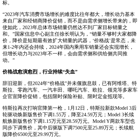
标。
“2023年汽车消费市场增长的难度比往年都大，增长动力基本
来自厂家和经销商降价促销，而不是由需求侧增长带来的，即
使如此，2023年总体市场销量仍然达不到厂家目标销量之
和。”国家信息中心副主任徐长明认为，“销量不够时大家都降
价，降价是短期最有效扩大销量的武器，‘价格战’是常态，未
来1-2年内还会持续，2024年国内乘用车销量还会实现增长，
但增长动力与2023年不一样，会由需求侧和供给侧共同推
动。”
价格战愈演愈烈，行业持续“失血”
辞旧迎新，但2024年“价格战”并未偃旗息鼓，已有阿维塔、特
斯拉、零跑汽车、一汽丰田、哪吒汽车、欧拉、领克等多家车
企官宣降价促销，包括限时保险补贴、限时定金抵现等。
特斯拉再次打响官降第一枪，1月12日，特斯拉新款Model 3后
轮驱动焕新版售价下调1.55万，降至24.59万元；Model 3长续
航焕新版售价下调1.15万元至28.59万元。Model Y两款车型也
同步下调售价，其中后驱版下调7500元至25.89万元；长续航
版降价6500元至29.99万元。