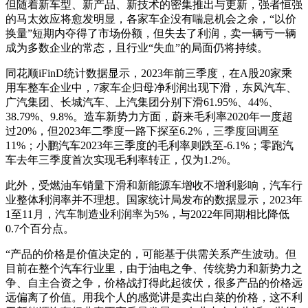
但随着新车型、新产品、新技术的密集推出与更新，强者恒强
的马太效应将愈发明显，各家车企没有喘息机会之余，“以价
换量”短期内夺得了市场份额，但失去了利润，卖一辆亏一辆
成为多数企业的常态，且行业“失血”的局面仍将持续。
同花顺iFinD统计数据显示，2023年前三季度，在A股20家乘
用车整车企业中，7家车企归母净利润出现下滑，东风汽车、
广汽集团、长城汽车、上汽集团分别下滑61.95%、44%、
38.79%、9.8%。造车新势力方面，蔚来毛利率2020年一度超
过20%，但2023年二季度一路下探至6.2%，三季度回调至
11%；小鹏汽车2023年三季度的毛利率则跌至-6.1%；零跑汽
车去年三季度首次实现毛利率转正，仅为1.2%。
此外，受燃油车销量下滑和新能源车增收不增利影响，汽车行
业整体利润率并不理想。国家统计局发布的数据显示，2023年
1至11月，汽车制造业利润率为5%，与2022年同期相比降低
0.7个百分点。
“产品的价格是价值决定的，可能基于供需关系产生波动。但
目前在整个汽车行业里，由于油电之争、传统势力和新势力之
争、自主合资之争，价格战打得此起彼伏，很多产品的价格远
远偏离了价值。用我个人的感觉讲是卖出白菜的价格，这不利