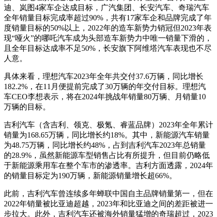
迪、岚图4家车企达成目标，广汽集团、长安汽车、奇瑞汽车
全年销量目标完成率超过90%，共有17家车企和品牌完成了年
度销量目标的50%以上，2022年的造车新势力销冠但2023年表
现“哑火”的哪吒汽车成为头部造车新势力中唯一销量下滑的，
且全年目标达成率不足50%，长安旗下阿维塔汽车表现也不尽
人意。
具体来看，理想汽车2023年全年共交付37.6万辆，同比增长
182.2%，在11月便提前完成了30万辆的年交付目标。理想汽
车CEO李想表示，将在2024年挑战年销量80万辆、月销量10
万辆的目标。
吉利汽车（含吉利、领克、极氪、睿蓝品牌）2023年全年累计
销量为168.65万辆，同比增长约18%。其中，新能源汽车销量
为48.75万辆，同比增长约48%，占到吉利汽车2023年总销量
的28.9%，虽然新能源车型销售占比有所提升，但目前仍略低
于新能源乘用车在整个车市的渗透率。吉利方面透露，2024年
的销量目标定为190万辆，新能源销量增长超66%。
此前，吉利汽车曾连续多年蝉联中国自主品牌销量第一，但在
2022年销量被比亚迪超越，2023年和比亚迪之间的差距被进一
步拉大。此外，吉利汽车还被海外销量猛增的奇瑞超过，2023