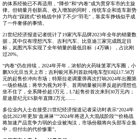
的体系经验已不再适用，“降价”和“内卷”成为贯穿车市的主旋
律。但销量月创新高、收入增加的同时，传统车企和造车新势
力均在“踩踏式”价格战中掉了不少“羽毛”，靠卖车挣钱似乎成
了一件奢侈的事情。
21世纪经济报道记者统计了19家汽车品牌2023年全年的销量数
据，其中仅有理想汽车、吉利汽车、比亚迪三家完成既定目
标，岚图汽车实现了全年销量的最低目标（4万辆），占比刚
过20%。
“内卷”仍在持续，2024年开年，浓郁的火药味笼罩汽车圈，小
鹏X9元旦当天上市；吉利银河系列首款纯电车型E8以17.58万
元的起售价冲向市场；特斯拉老调重弹再次打响2024年出圈第
一场价格战；将华为视为对手、首周销量被问界反超的理想也
坐不住了，全系降价超3万元，L7起售价首次来到30万元内；
星途星纪元ES新年直降2万元……
多位业内人士在接受21世纪经济报道记者采访时表示“2024年
会比2023年更加‘血淋淋’”“2024年将进入大混战阶段”“价格战
将加速产品竞争力弱的企业被淘汰，市场份额将向头部车企集
中，但付出的代价惨重”。