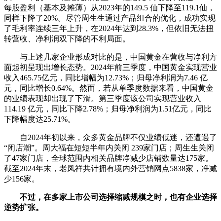
每股盈利（基本及摊薄）从2023年的149.5 仙下降至119.1仙，
同样下降了20%。尽管周生生通过产品组合的优化，成功实现
了毛利率连续三年上升，在2024年达到28.3%，但依旧无法扭
转营收、净利润双下降的不利局面。
与上述几家企业形成对比的是，中国黄金在营收与净利方
面起初呈现出增长态势。2024年前三季度，中国黄金实现营业
收入465.75亿元，同比增幅为12.73%；归母净利润为7.46 亿
元，同比增长0.64%。然而，若从单季度数据来看，中国黄金
的业绩表现却出现了下滑。第三季度该公司实现营业收入
114.19 亿元，同比下降2.78%；归母净利润为1.51亿元，同比
下降幅度达25.71%。
自2024年初以来，众多黄金品牌不仅业绩低迷，还遭遇了
“闭店潮”。周大福在短短半年内关闭 239家门店；周生生关闭
了47家门店，全球范围内相关品牌净减少店铺数量达175家。
截至2024年末，老凤祥共计拥有境内外营销网点5838家，净减
少156家。
不过，在多家上市公司选择缩减规模之时，也有企业选择
逆势扩张。