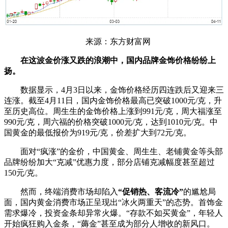
来源：东方财富网
在这波金价涨又跌的浪潮中，国内品牌金饰价格纷纷上
扬。
数据显示，4月3日以来，金饰价格经历四连跌后又迎来三
连涨。截至4月11日，国内金饰价格最高已突破1000元/克，升
至历史高位。周生生的金饰价格上涨到991元/克，周大福涨至
990元/克，周六福的价格突破1000元/克，达到1010元/克。中
国黄金的最低报价为919元/克，价差扩大到72元/克。
面对“疯涨”的金价，中国黄金、周生生、老铺黄金等头部
品牌纷纷加大“克减”优惠力度，部分店铺克减幅度甚至超过
150元/克。
然而，终端消费市场却陷入
“促销热、客流冷”
的尴尬局
面，国内黄金消费市场正呈现出“冰火两重天”的态势。首饰金
需求爆冷，投资金条却异常火爆。“存款不如买黄金”，年轻人
开始疯狂购入金条，“薅金”甚至成为部分人增收的新风口。