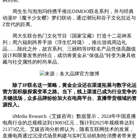
周生生与泡泡玛特携手推出DIMOO联名系列，并与经典
动漫IP《魔卡少女樱》梦幻联动，通过潮玩和谷子文化拉近与
Z世代的距离。
周大生联合热门文化节目《国家宝藏》打造十二花神系
列；周六福则跨界手游《浮生忆玲珑》，推出游戏周边礼
品……除此之外，故宫系列、三丽鸥等IP联名产品凭借高颜值
设计和限量发售的特点，成功将黄金从“保值品”转变为兼具收
藏与社交属性的时尚单品。
来源：各大品牌官方微博
除了IP联名这一策略，黄金企业还在渠道拓展与数字化运
营方面积极探索变革之路。当下，线上渠道已成为行业竞争的
关键战场，众多品牌纷纷加大在电商平台、直播带货领域的资
源投入。
iiMedia Research（艾媒咨询）数据显示，2024年中国直播
电商行业的总规模达到19083亿元，预计到2025年规模将达到
21373亿元。艾媒咨询分析师认为，随着互联网技术的发展，
直播电商通过沉浸式场景构建与实时互动机制给消费者带来更