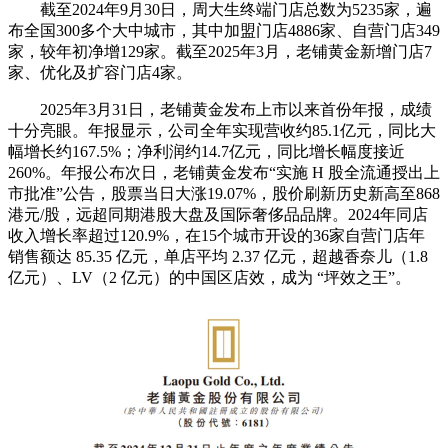
截至2024年9月30日，周大生终端门店总数为5235家，遍
布全国300多个大中城市，其中加盟门店4886家、自营门店349
家，较年初净增129家。截至2025年3月，老铺黄金新增门店7
家、优化及扩容门店4家。
2025年3月31日，老铺黄金发布上市以来首份年报，成绩
十分亮眼。年报显示，公司全年实现营收约85.1亿元，同比大
幅增长约167.5%；净利润约14.7亿元，同比增长幅度接近
260%。年报公布次日，老铺黄金发布“实施 H 股全流通授出上
市批准”公告，股票当日大涨19.07%，股价刷新历史新高至868
港元/股，远超同期港股大盘及国际奢侈品品牌。2024年同店
收入增长率超过120.9%，在15个城市开设的36家自营门店年
销售额达 85.35 亿元，单店平均 2.37 亿元，超越香奈儿（1.8
亿元）、LV（2 亿元）的中国区店效，成为 “坪效之王”。