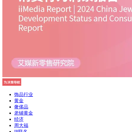
饰品行业
黄金
奢侈品
老铺黄金
经济
周大福
IP联名