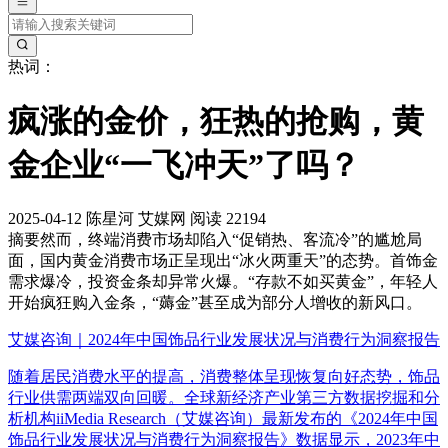
热词：
疯涨的金价，狂热的抢购，黄
金企业“一飞冲天”了吗？
2025-04-12
陈星河
艾媒网
阅读 22194
摘要
然而，终端消费市场却陷入“促销热、客流冷”的尴尬局
面，国内黄金消费市场正呈现出“冰火两重天”的态势。首饰金
需求爆冷，投资金条却异常火爆。“存款不如买黄金”，年轻人
开始疯狂购入金条，“薅金”甚至成为部分人增收的新风口。
艾媒咨询｜2024年中国饰品行业发展状况与消费行为洞察报告
随着居民消费水平的提高，消费整体呈现恢复向好态势，饰品
行业供需两端双向回暖。全球新经济产业第三方数据挖掘和分
析机构iiMedia Research（艾媒咨询）最新发布的《2024年中国
饰品行业发展状况与消费行为洞察报告》数据显示，2023年中