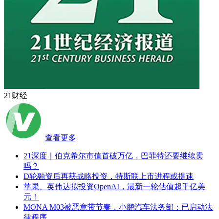
21财经
查看更多
21深度｜伯克希尔市值首破万亿，巴菲特还要继续卖
吗？
D轮融资后再获战略投资，特斯联上市进程或提速
苹果、英伟达拟投资OpenAI，最新一轮估值超千亿美
元！
MONA M03被恶意带节奏，小鹏汽车法务部：已启动法
律程序