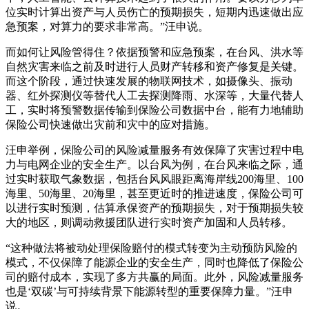
位实时计算出资产与人员伤亡的预期损失，短期内迅速做出应
急预案，对算力的要求非常高。”汪申说。
而如何让风险管得住？依据预警和应急预案，在台风、洪水等
自然灾害来临之前及时进行人员财产转移和资产修复是关键。
而这个阶段，通过快速发展的物联网技术，如摄像头、振动
器、红外探测仪等替代人工去探测降雨、水深等，大量代替人
工，实时将预警数据传输到保险公司数据中台，能有力地辅助
保险公司快速做出灾前和灾中的应对措施。
汪申举例，保险公司的风险减量服务有效保障了灾害过程中电
力与电网企业的安全生产。以台风为例，在台风来临之际，通
过实时获取气象数据，包括台风风眼距离海岸线200海里、100
海里、50海里、20海里，甚至更近时的推进速度，保险公司可
以进行实时预测，估算承保资产的预期损失，对于预期损失较
大的地区，则调动救援团队进行实时资产加固和人员转移。
“这种做法将被动处理保险赔付的模式转变为主动预防风险的
模式，不仅保障了能源企业的安全生产，同时也降低了保险公
司的赔付成本，实现了多方共赢的局面。此外，风险减量服务
也是‘双碳’与可持续背景下能源转型的重要保障力量。”汪申
说。