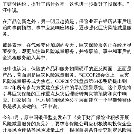
了赔付纠纷，提升了赔付效率，这也进一步提升了投保率。”
汪申说。
在产品创新之外，另一明显趋势是，保险业正在经历从事后理
赔向事前预防、事中应急响应转移，逐步强化巨灾风险减量服
务。
戴鑫表示，在气候变化加剧的今天，巨灾保险服务正在经历显
著变化，即更加注重风险减量服务，并将事前、事中和事后的
全流程服务融入其中。
汪申也认为，保险的产品和服务如同硬币的正反两面，正面是
产品，背面则是巨灾风险减量服务。“在COP28会议上，巨灾
风险减量服务成为焦点。COP28全球盘点第64条明确提出到
2027年所有参与方要建立多灾种的早期预警系统。这个系统将
引导巨灾保险的工作重点从灾后理赔转向灾前预防和灾中响
应。国家层面、地方层面到保险公司层面建立一个早期预警体
系是极其关键的。”汪申说。
今年1月，原中国银保监会发布了《关于财产保险业积极开展
风险减量服务的意见》，要求各保险公司应积极协助投保企业
开展风险评估等风险减量工作，根据自身条件研究制定风险减