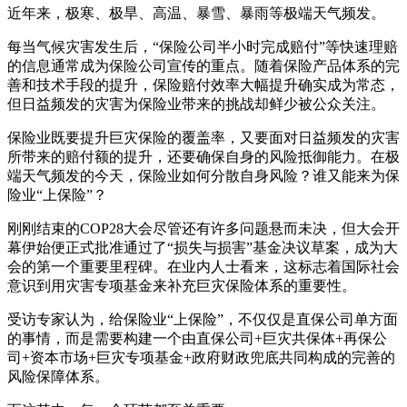
近年来，极寒、极旱、高温、暴雪、暴雨等极端天气频发。
每当气候灾害发生后，“保险公司半小时完成赔付”等快速理赔
的信息通常成为保险公司宣传的重点。随着保险产品体系的完
善和技术手段的提升，保险赔付效率大幅提升确实成为常态，
但日益频发的灾害为保险业带来的挑战却鲜少被公众关注。
保险业既要提升巨灾保险的覆盖率，又要面对日益频发的灾害
所带来的赔付额的提升，还要确保自身的风险抵御能力。在极
端天气频发的今天，保险业如何分散自身风险？谁又能来为保
险业“上保险”？
刚刚结束的COP28大会尽管还有许多问题悬而未决，但大会开
幕伊始便正式批准通过了“损失与损害”基金决议草案，成为大
会的第一个重要里程碑。在业内人士看来，这标志着国际社会
意识到用灾害专项基金来补充巨灾保险体系的重要性。
受访专家认为，给保险业“上保险”，不仅仅是直保公司单方面
的事情，而是需要构建一个由直保公司+巨灾共保体+再保公
司+资本市场+巨灾专项基金+政府财政兜底共同构成的完善的
风险保障体系。