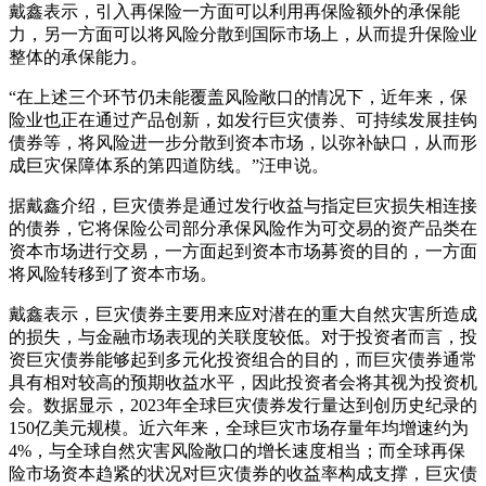
戴鑫表示，引入再保险一方面可以利用再保险额外的承保能
力，另一方面可以将风险分散到国际市场上，从而提升保险业
整体的承保能力。
“在上述三个环节仍未能覆盖风险敞口的情况下，近年来，保
险业也正在通过产品创新，如发行巨灾债券、可持续发展挂钩
债券等，将风险进一步分散到资本市场，以弥补缺口，从而形
成巨灾保障体系的第四道防线。”汪申说。
据戴鑫介绍，巨灾债券是通过发行收益与指定巨灾损失相连接
的债券，它将保险公司部分承保风险作为可交易的资产品类在
资本市场进行交易，一方面起到资本市场募资的目的，一方面
将风险转移到了资本市场。
戴鑫表示，巨灾债券主要用来应对潜在的重大自然灾害所造成
的损失，与金融市场表现的关联度较低。对于投资者而言，投
资巨灾债券能够起到多元化投资组合的目的，而巨灾债券通常
具有相对较高的预期收益水平，因此投资者会将其视为投资机
会。数据显示，2023年全球巨灾债券发行量达到创历史纪录的
150亿美元规模。近六年来，全球巨灾市场存量年均增速约为
4%，与全球自然灾害风险敞口的增长速度相当；而全球再保
险市场资本趋紧的状况对巨灾债券的收益率构成支撑，巨灾债