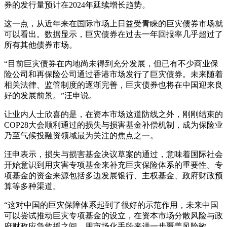
券的发行量预计在2024年延续增长趋势。
这一点，从近年来在国际市场上日益受青睐的巨灾债券市场就
可以看出。数据显示，巨灾债券在过去一年回报率几乎超过了
所有其他债券市场。
“目前巨灾债券在内地尚未得到充分发展，但已有不少商业保
险公司和再保险公司通过香港市场发行了巨灾债券。未来随着
相关法律、监管制度的逐渐完善，巨灾债券也将在中国迎来良
好的发展前景。”汪申说。
让业内人士欣喜的是，在资本市场这道防线之外，刚刚结束的
COP28大会顺利通过的损失与损害基金补偿机制，成为保险业
乃至气候投融资领域最为关注的焦点之一。
汪申表示，损失与损害基金决议草案的通过，意味着国际社会
开始意识到用灾害专项基金来补充巨灾保险体系的重要性。专
项基金的资金来源包括多边发展银行、主权基金、政府财政预
算等多种渠道。
“这对中国的巨灾保障体系起到了很好的示范作用，未来中国
可以尝试推动巨灾专项基金的设立，在资本市场分散风险与政
府财政应急救援之间，用市场化手段来进一步覆盖风险敞