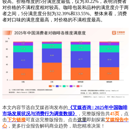
较高。价格维度的5分满意度最低，仅为30.22%，表明消费者
对价格的不满程度相对较高。咖啡包装和品种的满意度介于两
者之间，5分满意度分别为32.39%和33.55%。整体来看，消费
者对口味的满意度最高，对价格的不满程度最高。
本文内容节选自艾媒咨询发布的
《艾媒咨询 | 2025年中国咖啡
市场发展状况与消费行为调查数据》
，完整版报告共
45页
，点
击
下方链接
可直达完整版报告。点击
这里
即刻探索
艾媒报告中
心
，更多行业报告解码商业趋势，助您精准决策！