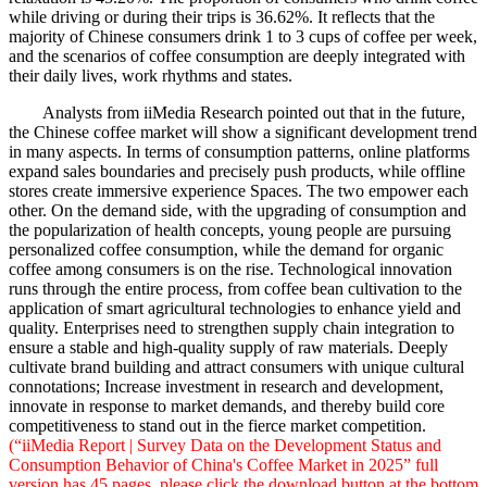
while driving or during their trips is 36.62%. It reflects that the
majority of Chinese consumers drink 1 to 3 cups of coffee per week,
and the scenarios of coffee consumption are deeply integrated with
their daily lives, work rhythms and states.
Analysts from iiMedia Research pointed out that in the future,
the Chinese coffee market will show a significant development trend
in many aspects. In terms of consumption patterns, online platforms
expand sales boundaries and precisely push products, while offline
stores create immersive experience Spaces. The two empower each
other. On the demand side, with the upgrading of consumption and
the popularization of health concepts, young people are pursuing
personalized coffee consumption, while the demand for organic
coffee among consumers is on the rise. Technological innovation
runs through the entire process, from coffee bean cultivation to the
application of smart agricultural technologies to enhance yield and
quality. Enterprises need to strengthen supply chain integration to
ensure a stable and high-quality supply of raw materials. Deeply
cultivate brand building and attract consumers with unique cultural
connotations; Increase investment in research and development,
innovate in response to market demands, and thereby build core
competitiveness to stand out in the fierce market competition.
(“iiMedia Report | Survey Data on the Development Status and
Consumption Behavior of China's Coffee Market in 2025” full
version has 45 pages, please click the download button at the bottom