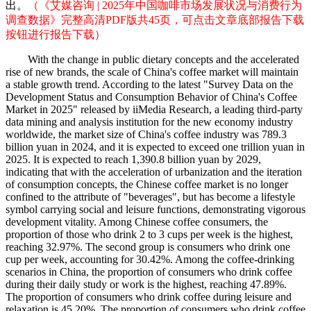
出。
（《艾媒咨询 | 2025年中国咖啡市场发展状况与消费行为
调查数据》完整高清PDF版共45页，可点击文章底部报告下载
按钮进行报告下载）
With the change in public dietary concepts and the accelerated
rise of new brands, the scale of China's coffee market will maintain
a stable growth trend. According to the latest "Survey Data on the
Development Status and Consumption Behavior of China's Coffee
Market in 2025" released by iiMedia Research, a leading third-party
data mining and analysis institution for the new economy industry
worldwide, the market size of China's coffee industry was 789.3
billion yuan in 2024, and it is expected to exceed one trillion yuan in
2025. It is expected to reach 1,390.8 billion yuan by 2029,
indicating that with the acceleration of urbanization and the iteration
of consumption concepts, the Chinese coffee market is no longer
confined to the attribute of "beverages", but has become a lifestyle
symbol carrying social and leisure functions, demonstrating vigorous
development vitality. Among Chinese coffee consumers, the
proportion of those who drink 2 to 3 cups per week is the highest,
reaching 32.97%. The second group is consumers who drink one
cup per week, accounting for 30.42%. Among the coffee-drinking
scenarios in China, the proportion of consumers who drink coffee
during their daily study or work is the highest, reaching 47.89%.
The proportion of consumers who drink coffee during leisure and
relaxation is 45.20%. The proportion of consumers who drink coffee