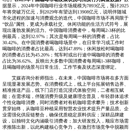
据显示，2024年中国咖啡行业市场规模为7893亿元，预计2025
年将突破万亿元，到2029年有望达到13908亿元，说明伴随城
市化进程的加速与消费观念的迭代，中国咖啡市场不再局限于
“饮品”属性，更成为承载社交、休闲功能的生活方式符号，展
现出蓬勃发展的活力。中国咖啡消费者中，每周喝2-3杯的比
例最高，达到32.97%；其次是每周喝一杯的消费者，占比
30.42%。在中国消费者喝咖啡场景中，在日常学习或工作时
喝咖啡的消费者占比最高，达到47.89%；休闲放松时喝咖啡
的消费者占比为45.20%；驾车时或出行途中喝咖啡的消费者
占比为36.62%。反映出大多数中国消费者每周喝1-3杯咖啡，
且喝咖啡的场景与日常生活、工作节奏及状态深度绑定。
艾媒咨询分析师指出，在未来，中国咖啡市场将在多方面
呈现显著发展态势。在消费模式上，线上平台拓展销售边界、
精准推送产品，线下门店打造沉浸式体验空间，二者相互赋
能；在需求端，伴随消费升级及健康理念普及，年轻群体追求
个性化咖啡消费，同时消费者对有机咖啡需求攀升；技术创新
贯穿始终，从咖啡豆种植采用智慧农业技术提升产量品质。企
业需强化供应链整合，确保优质稳定原料供应；深耕品牌建
设，以独特文化内涵吸引消费者；加大研发投入，顺应市场需
求推陈出新，以此构建核心竞争力，在激烈市场竞争中脱颖而