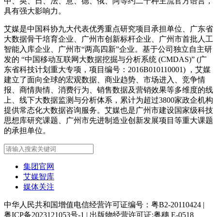
中、英、日、法、意、德、俄、阿等约二十种主流官方语言，
具有强大影响力。
艾媒是中国科协九大代表优秀重点研究项目承担单位、广东省
大数据骨干培育企业、广州市创新标杆企业、广州市首批人工
智能入库企业、广州市“两高四新”企业。基于公司独立自主研
发的 “中国移动互联网大数据挖掘与分析系统 (CMDAS)” (广
东省科技计划重大专项，项目编号：2016B010110001) ，艾媒
建立了面向全球的宏观数据、商业趋势、市场进入、竞争情
报、商情舆情、消费行为、销售数据及营销效果等多维度的线
上、线下大数据监测与分析体系，累计为超过3800家政企机构
提供常态化大数据咨询服务。艾媒也是广州市建设国家级科技
思想库研究课题、广州市先进制造业创新发展项目等重大课题
的承担单位。
集团官网
艾媒智库
媒体关注
中华人民共和国增值电信经营许可证编号：粤B2-20110424
|
粤ICP备2023121053号-1
|
出版物经营许可证:粤穗 E-0518