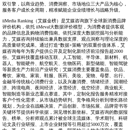
双引擎，以商业趋势、消费洞察、市场地位三大产品为核心，
服务客户成长全周期，精准赋能企业业绩增长与战略升级。
iiMedia Ranking（艾媒金榜）是艾媒咨询旗下全球新消费品牌
评价机构，依托 iiMeval大数据评价模型，为消费者提供客观
的品牌信息及购物消费指南。依托深度大数据挖掘与分析能
力，艾媒咨询持续输出兼具数据支撑、观点洞察与理论深度的
高质量研究成果。通过打造“数据+策略”的双重价值体系，艾
媒咨询每年为客户提供公开及定制化新经济前沿报告超2000
份。艾媒科技覆盖移动互联、人工智能、半导体、新材料、机
器人、智能硬件、航空航天、生物医药、新型储能、智能驾驶
等新质生产力前沿产业研究；艾媒消费主要覆盖食品、饮品、
餐饮、家电、家装、鞋服、医药、美妆、宠物、母婴、出行、
金融等传统核心消费行业，以及兴趣消费、情绪经济、国潮经
济、跨境电商、夜间经济、冰雪经济、低空经济、商业航天、
智能制造等新业态重点赛道。其中，定制化报告服务精准对接
客户个性化需求，从市场趋势研判、竞争格局分析到增长路径
规划，为企业在战略决策、产品创新、市场拓展、品牌背书等
关键环节提供科学依据，洞见增长新坐标。艾媒咨询的数据报
告、榜单、分析师观点累计被全球主流媒体、学术期刊、科研
论文及行业研报、上市企业财报等引用超过5000万次，覆盖