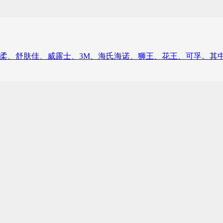
柔、舒肤佳、威露士、3M、海氏海诺、狮王、花王、可孚。其中，滴