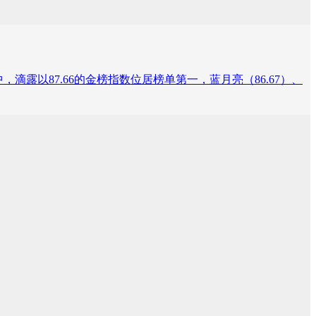
露以87.66的金榜指数位居榜单第一，蓝月亮（86.67）、