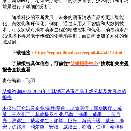
莱、新华医疗、老肯医疗等企业的研发背景、技术特点和市场
前景进行了详细的分析。
随着科技的不断发展，未来的消毒消杀产品将更加智能
化、高效化和环保化。例如，通过应用人工智能和大数据技
术，可以实现对消毒消杀过程的精准控制和优化。消毒消杀产
品也将不再局限于传统的化学消毒剂，而是向更加多元化的领
域发展。
下载链接：
https://report.iimedia.cn/repo0-0/43481.html
了解报告具体信息，可前往“
艾媒报告中心
”搜索相关主题
报告直接查看
责任编辑：飞羽
艾媒咨询|2023-2024年全球消毒杀毒产品市场分析及发展趋势
报告
本报告研究涉及企业/品牌/案例：老肯医疗，新华医疗，威
莱，三友化工；其他提及企业/品牌：滴露，威露士，蓝月
亮，洗得宝，威猛先生，如辉，巨光，海氏海诺，威王，净
安，优露清，利尔康，安洁，威洁士，欧洁，仁和，泰和科