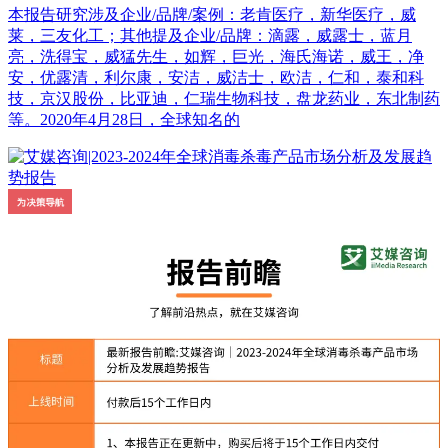
本报告研究涉及企业/品牌/案例：老肯医疗，新华医疗，威
莱，三友化工；其他提及企业/品牌：滴露，威露士，蓝月
亮，洗得宝，威猛先生，如辉，巨光，海氏海诺，威王，净
安，优露清，利尔康，安洁，威洁士，欧洁，仁和，泰和科
技，京汉股份，比亚迪，仁瑞生物科技，盘龙药业，东北制药
等。2020年4月28日，全球知名的