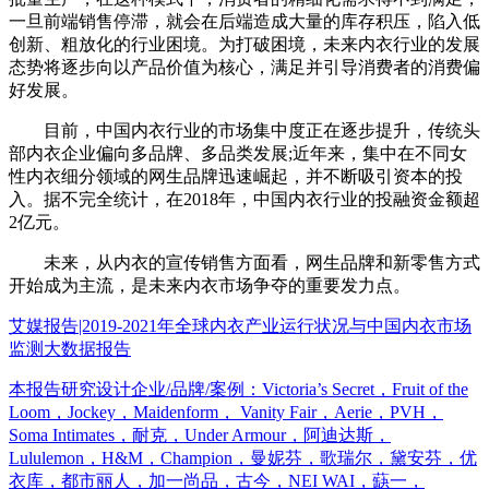
一旦前端销售停滞，就会在后端造成大量的库存积压，陷入低
创新、粗放化的行业困境。为打破困境，未来内衣行业的发展
态势将逐步向以产品价值为核心，满足并引导消费者的消费偏
好发展。
目前，中国内衣行业的市场集中度正在逐步提升，传统头
部内衣企业偏向多品牌、多品类发展;近年来，集中在不同女
性内衣细分领域的网生品牌迅速崛起，并不断吸引资本的投
入。据不完全统计，在2018年，中国内衣行业的投融资金额超
2亿元。
未来，从内衣的宣传销售方面看，网生品牌和新零售方式
开始成为主流，是未来内衣市场争夺的重要发力点。
艾媒报告|2019-2021年全球内衣产业运行状况与中国内衣市场
监测大数据报告
本报告研究设计企业/品牌/案例：Victoria’s Secret，Fruit of the
Loom，Jockey，Maidenform， Vanity Fair，Aerie，PVH，
Soma Intimates，耐克，Under Armour，阿迪达斯，
Lululemon，H&M，Champion，曼妮芬，歌瑞尔，黛安芬，优
衣库，都市丽人，加一尚品，古今，NEI WAI，蒛一，