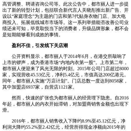
高管调整、聘请咨询公司等。此次公告中，都市丽人进一步提
出了新的转型计划，包括联合新代言人关晓彤推出新广告、开
设以“家庭理念”为主题的门店和第7代贴身衣物门店、加大电
商投入、拓展低线城市市场等。这一系列举措能否改善公司业
绩还未可知，毕竟取悦当下的消费者，升级品牌形象，都不会
是短期能够看到成效的事情。
盈利不佳，引发线下关店潮
公开资料显示，都市丽人于2014年6月，在港交所敲响了
上市的锣声，成为香港市场“内地内衣第一股”。上市第二年，
都市丽人便迎来了风光无限的时刻。2015年公司门店超过8000
家，实现营收45.53亿元，净利5.4亿元，市值高达200亿港元。
同年，都市丽人实施“万店计划”。门店总数一度达到8058家，
其中加盟店6937家，自营店1121家。
然而，快速的扩张也为都市丽人的经营埋下隐患。自2016
年起，都市丽人的内衣开始滞销，对加盟商销售金额也出现下
滑。
2016年，都市丽人销售收入下降约8.9%至45.12亿元，净
利润大降约55.2%至2.42亿元，经营所得现金净额由2015年的