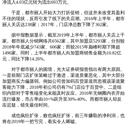
净流入4.03亿元转为流出693万元。
于是，都市丽人开始大力打折促销，但这并未改变其盈利
不佳的现状，反而引发了线下的关店潮。2016年上半年，都市
丽人关店达238家；2017年，门店净总数下降了362家。
据中报数据显示，截至2019年上半年，都市丽人关店上千
家。都市丽人分销网络共6562家，其中加盟店5293家，分别较
2018年年底减少743家、606家；而较2015年巅峰时期下降超
1496家。同时，上半年都市丽人向加盟商销售金额为10.82亿
元，同比下降14.26%。
对于都市丽人的困境，光大证券研报曾指出有两大原因。
一是前期门店扩张策略过于激进，渠道质量恶化，其中大部分
加盟商实力偏孱弱。例如公司曾加码百货渠道而忽视该渠道聚
客能力下降，2018年初公司仍有7%门店位于百货中。二是组
织内部对于零售端变化未能及时反应。2016年无钢圈内衣开始
流行爆发，市占率由10+%跃升至30%-40%。而都市丽人却反
应迟疑，错失最佳时间。
成也疯狂扩张，败也疯狂扩张，前三年赚取的净利润，也
将在2019年一把亏完，着实令人唏嘘。