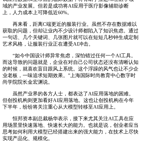
域的产业发展。但若是成功将AI应用于医疗影像辅助诊断
上，人力成本上可降低近60%。
再来看，距离C端更近的服装行业。虽然不存在数据难以
获取的问题，但却让业内不少设计师都陷入了知识焦虑。通过
一句话、几个关键词、几张图片就可以在短短几秒钟生成定制
艺术风格，让服装行业正在遭受AI冲击。
“如今中国设计师异常焦虑，深怕错过任何一个AI工具。
而这导致的问题就是，企业在对自己公司状态还没有清晰认知
的时候，就喜欢盲目跟风上系统。这个浮躁的风气也让不少企
业老板，一味追求短期效果。”上海国际时尚教育中心数字时
尚学院院长金宏渊说。
虽然产业界的各方人士，都表达了AI应用落地的困难。
但创投机构则更加看好AI应用落地。这也让创投机构在今年
下半年，纷纷将关注重心从大模型转移至AI应用上。
恒邦资本副总裁杨华表示，接下来尤其关注AI工具在应
用场景里快速落地、快速长大的能力。也就是说，创业者应当
思考如何利用大模型已经搭建出来的强大能力，在技术上尽快
实现产品化、规模化。