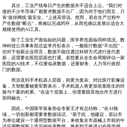
其次，工业产线每日产生的数据并不适合上云。“我们对
接的不少半导体厂都要求数据不出厂，因为对于他们而言，只
有‘拔掉网线’最安全。”上述高管说。然而，若在生产过程中
产生数据“断点”，将难以完成闭环，从而也难以发展出适合大
规模使用的AI工具。
除了工业生产面临如此问题，医学界也面临同样境况。数
坤科技公共事务部总监李丹彤表示，一般医疗数据“不出院”，
但对于创新企业而言，数据不能仅通过科研方式进行迭代更
新，还需要在医院层面也打通。若想要从全生命周期评估一家
医院的AI技术，不仅要临床数据，还要财务、人力等行政部
门的数据。
而涉及到手术机器人层面，则更为复杂。对比医疗影像设
备，天智航董秘黄军辉表示，手术机器人将更加依靠医生的经
验与个案的积累。“在这个层面上，你需要跟其他合作方进行
协同融合。”
因此，中国医学装备协会专家王才有总结称，“在AI领
域，一切创新都需要拿数据说话。”基于此，他建议，若以市
为单位建设一个通用型数据平台，来收集全市器械上市前的中
试应用数据和上市后的临床数据，将有助于推进AI在医学领