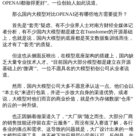
OPENAI都做得更好”。一位创始人如此说道。
那么国内大模型对比OPENAI还有哪些地方需要提升？
首先是“套壳”疑虑。有不少业界人士对南方财经全媒体记
者分析，有不少国内大模型都是建立在Transformer的开源基础
上，也就是说，国内大模型的底座都是英文数据集训练而生，
这才有了“套壳”的质疑。
但这也从侧面反映出，在模型底座架构的搭建上，国内缺
乏大量专业技术人才。“目前国内大部分模型都是建立在开源
基础上的‘微调’”。一位不愿具名的大模型初创公司从业者说
道。
然而，国内大模型公司大多不愿意承认这一点。他们会以
“本土化”来进行包装，并进一步放大自身的渠道优势。或者
说，大模型对他们而言的商业价值，就是作为存储数据“仓库”
的云的一种升级。
也正因躺着做渠道久了，“大厂病”随之而生。大部分厂商
的销售技能还停留在卖“云服务”，而没有深入赛道了解，各行
各业的痛点和需求。这导致的问题就是，大厂设计出来的一堆
大模型应用工具，并不被下游应用层公司所认可。反倒是，在