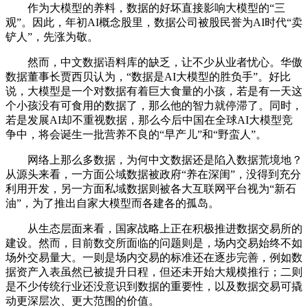
作为大模型的养料，数据的好坏直接影响大模型的“三
观”。因此，年初AI概念股里，数据公司被股民誉为AI时代“卖
铲人”，先涨为敬。
然而，中文数据语料库的缺乏，让不少从业者忧心。华傲
数据董事长贾西贝认为，“数据是AI大模型的胜负手”。好比
说，大模型是一个对数据有着巨大食量的小孩，若是有一天这
个小孩没有可食用的数据了，那么他的智力就停滞了。同时，
若是发展AI却不重视数据，那么今后中国在全球AI大模型竞
争中，将会诞生一批营养不良的“早产儿”和“野蛮人”。
网络上那么多数据，为何中文数据还是陷入数据荒境地？
从源头来看，一方面公域数据被政府“养在深闺”，没得到充分
利用开发，另一方面私域数据则被各大互联网平台视为“新石
油”，为了推出自家大模型而各建各的孤岛。
从生态层面来看，国家战略上正在积极推进数据交易所的
建设。然而，目前数交所面临的问题则是，场内交易始终不如
场外交易量大。一则是场内交易的标准还在逐步完善，例如数
据资产入表虽然已被提升日程，但还未开始大规模推行；二则
是不少传统行业还没意识到数据的重要性，以及数据交易可撬
动更深层次、更大范围的价值。