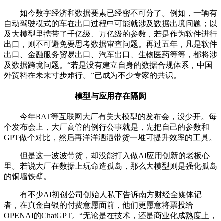
如今数字经济和数据要素已经密不可分了。例如，一辆有
自动驾驶模式的车在出口过程中可能就涉及数据出境问题；以
及大模型里携带了千亿级、万亿级的参数，若是作为软件进行
出口，则不可避免要思考数据审查问题。再过五年，凡是软件
出口、金融服务贸易出口、汽车出口、生物医药等等，都将涉
及数据跨境问题。“若是没有建立自身的数据合规体系，中国
外贸料在未来寸步难行。”已成为不少专家的共识。
模型与应用存在隔阂
今年BAT等互联网大厂有关大模型的发布会，没少开。每
个发布会上，大厂高管的例行公事就是，先把自己的参数和
GPT做个对比，然后再洋洋洒洒带货一堆可提升效率的工具。
但是这一波波带货，却没能打入做AI应用创新的老板心
里。若说大厂在数据上玩命造孤岛，那么大模型则是强化孤岛
的铜墙铁壁。
有不少AI初创公司创始人私下告诉南方财经全媒体记
者，在真金白银的付费意愿面前，他们更愿意将票投给
OPENAI的ChatGPT。“无论是在技术，还是商业化成熟度上，