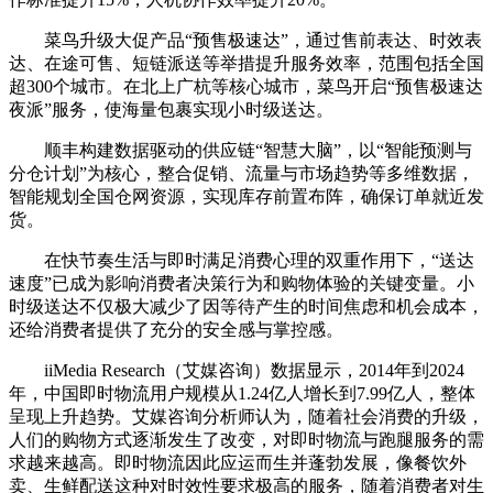
菜鸟升级大促产品“预售极速达”，通过售前表达、时效表
达、在途可售、短链派送等举措提升服务效率，范围包括全国
超300个城市。在北上广杭等核心城市，菜鸟开启“预售极速达
夜派”服务，使海量包裹实现小时级送达。
顺丰构建数据驱动的供应链“智慧大脑”，以“智能预测与
分仓计划”为核心，整合促销、流量与市场趋势等多维数据，
智能规划全国仓网资源，实现库存前置布阵，确保订单就近发
货。
在快节奏生活与即时满足消费心理的双重作用下，“送达
速度”已成为影响消费者决策行为和购物体验的关键变量。小
时级送达不仅极大减少了因等待产生的时间焦虑和机会成本，
还给消费者提供了充分的安全感与掌控感。
iiMedia Research（艾媒咨询）数据显示，2014年到2024
年，中国即时物流用户规模从1.24亿人增长到7.99亿人，整体
呈现上升趋势。艾媒咨询分析师认为，随着社会消费的升级，
人们的购物方式逐渐发生了改变，对即时物流与跑腿服务的需
求越来越高。即时物流因此应运而生并蓬勃发展，像餐饮外
卖、生鲜配送这种对时效性要求极高的服务，随着消费者对生