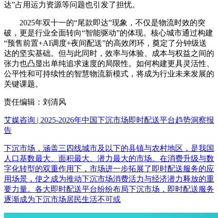
达”占用运力资源等问题也引发了担忧。
2025年双十一的“尾款即达”现象，不仅是物流时效的突
破，更是行业全面转向“智能驱动”的体现。核心城市通过构建
“预售前置+AI调度+夜间配送”的高效闭环，奠定了分钟级送
达的坚实基础。但与此同时，效率与体验、成本与权益之间的
张力也凸显出单纯追求速度的局限性。如何构建更具灵活性、
公平性和可持续性的智慧物流新模式，将成为行业未来发展的
关键课题。
责任编辑：刘清风
艾媒咨询 | 2025-2026年中国下沉市场即时配送平台趋势洞察报
告
下沉市场，涵盖三四线城市及以下的县镇与农村地区，是我国
人口基数最大、面积最大、潜力最大的市场。在消费升级与数
字化转型的双重作用下，市场进一步拓展了即时配送服务的应
用场景，使之成为推动下沉市场消费活力与经济潜力释放的重
要力量。各大即时配送平台纷纷布局下沉市场，即时配送服务
逐渐成为下沉市场居民生活不可或