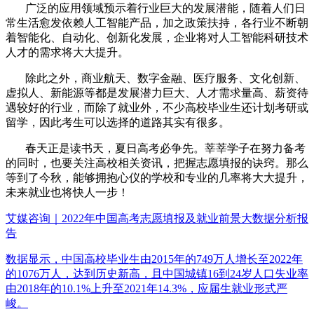
广泛的应用领域预示着行业巨大的发展潜能，随着人们日
常生活愈发依赖人工智能产品，加之政策扶持，各行业不断朝
着智能化、自动化、创新化发展，企业将对人工智能科研技术
人才的需求将大大提升。
除此之外，商业航天、数字金融、医疗服务、文化创新、
虚拟人、新能源等都是发展潜力巨大、人才需求量高、薪资待
遇较好的行业，而除了就业外，不少高校毕业生还计划考研或
留学，因此考生可以选择的道路其实有很多。
春天正是读书天，夏日高考必争先。莘莘学子在努力备考
的同时，也要关注高校相关资讯，把握志愿填报的诀窍。那么
等到了今秋，能够拥抱心仪的学校和专业的几率将大大提升，
未来就业也将快人一步！
艾媒咨询｜2022年中国高考志愿填报及就业前景大数据分析报
告
数据显示，中国高校毕业生由2015年的749万人增长至2022年
的1076万人，达到历史新高，且中国城镇16到24岁人口失业率
由2018年的10.1%上升至2021年14.3%，应届生就业形式严
峻。