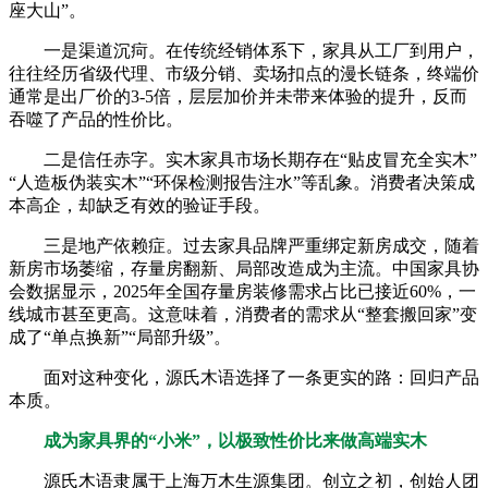
座大山”。
一是渠道沉疴。在传统经销体系下，家具从工厂到用户，
往往经历省级代理、市级分销、卖场扣点的漫长链条，终端价
通常是出厂价的3-5倍，层层加价并未带来体验的提升，反而
吞噬了产品的性价比。
二是信任赤字。实木家具市场长期存在“贴皮冒充全实木”
“人造板伪装实木”“环保检测报告注水”等乱象。消费者决策成
本高企，却缺乏有效的验证手段。
三是地产依赖症。过去家具品牌严重绑定新房成交，随着
新房市场萎缩，存量房翻新、局部改造成为主流。中国家具协
会数据显示，2025年全国存量房装修需求占比已接近60%，一
线城市甚至更高。这意味着，消费者的需求从“整套搬回家”变
成了“单点换新”“局部升级”。
面对这种变化，源氏木语选择了一条更实的路：回归产品
本质。
成为家具界的“小米”，以极致性价比来做高端实木
源氏木语隶属于上海万木生源集团。创立之初，创始人团