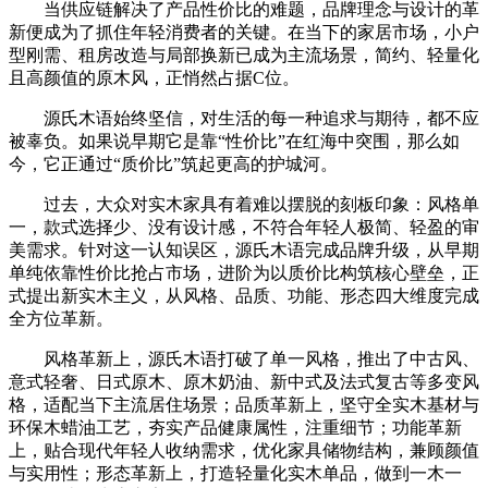
当供应链解决了产品性价比的难题，品牌理念与设计的革
新便成为了抓住年轻消费者的关键。在当下的家居市场，小户
型刚需、租房改造与局部换新已成为主流场景，简约、轻量化
且高颜值的原木风，正悄然占据C位。
源氏木语始终坚信，对生活的每一种追求与期待，都不应
被辜负。如果说早期它是靠“性价比”在红海中突围，那么如
今，它正通过“质价比”筑起更高的护城河。
过去，大众对实木家具有着难以摆脱的刻板印象：风格单
一，款式选择少、没有设计感，不符合年轻人极简、轻盈的审
美需求。针对这一认知误区，源氏木语完成品牌升级，从早期
单纯依靠性价比抢占市场，进阶为以质价比构筑核心壁垒，正
式提出新实木主义，从风格、品质、功能、形态四大维度完成
全方位革新。
风格革新上，源氏木语打破了单一风格，推出了中古风、
意式轻奢、日式原木、原木奶油、新中式及法式复古等多变风
格，适配当下主流居住场景；品质革新上，坚守全实木基材与
环保木蜡油工艺，夯实产品健康属性，注重细节；功能革新
上，贴合现代年轻人收纳需求，优化家具储物结构，兼顾颜值
与实用性；形态革新上，打造轻量化实木单品，做到一木一