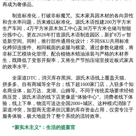
再成为奢侈品。
制造标准化，打破非标魔咒。实木家具因木材的各向异性
和含水率问题，历来难以标准化。源氏木语投建200万平方米
生产车间，4万平方米原木加工中心及38万平方米仓储与智能
分拣中心。更在2026年打造源氏木语制造园区，新扩8万㎡智
造新空间。同时，推行部件通用化设计：不同SKU共用标准
化榫卯连接件、相同截面的桌腿与横梁。通过参数化建模，将
非标工艺模块化管理。配合植物木蜡油涂装与严格的木材养
生，既降低了变形开裂率，又将生产节拍压缩至接近板式家具
的效率水平。
全渠道DTC，消灭库存黑洞。源氏木语线上覆盖天猫、
拼多多、自有商城等全平台；线下超1600家门店，入驻多个知
名商业体，如万达、龙湖、山姆等。不同于传统卖场要求经销
商压货，源氏木语的线下店更像是“体验中心”。消费者线下体
验，线上下单，物流可送达全国2000+城区。这种模式消除了
渠道冲突，加盟商无需承担沉重的库存资金占用，仅需专注于
服务体验，极大地提升了整个系统的流转效率。
“新实木主义”：生活的提案官