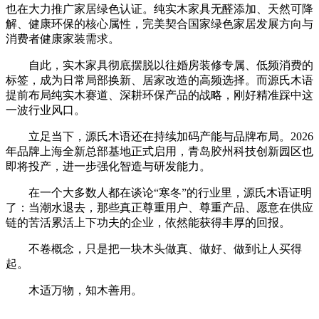
也在大力推广家居绿色认证。纯实木家具无醛添加、天然可降
解、健康环保的核心属性，完美契合国家绿色家居发展方向与
消费者健康家装需求。
自此，实木家具彻底摆脱以往婚房装修专属、低频消费的
标签，成为日常局部换新、居家改造的高频选择。而源氏木语
提前布局纯实木赛道、深耕环保产品的战略，刚好精准踩中这
一波行业风口。
立足当下，源氏木语还在持续加码产能与品牌布局。2026
年品牌上海全新总部基地正式启用，青岛胶州科技创新园区也
即将投产，进一步强化智造与研发能力。
在一个大多数人都在谈论“寒冬”的行业里，源氏木语证明
了：当潮水退去，那些真正尊重用户、尊重产品、愿意在供应
链的苦活累活上下功夫的企业，依然能获得丰厚的回报。
不卷概念，只是把一块木头做真、做好、做到让人买得
起。
木适万物，知木善用。