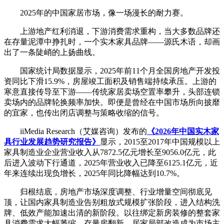
2025年的中国家居市场，像一场漫长的耐力赛。
上游地产红利消退，下游消费需求重构，当大多数品牌还
在存量泥潭中挣扎时，一个实木家具品牌——源氏木语，却画
出了一条陡峭的上扬曲线。
国家统计局数据显示，2025年前11个月全国房地产开发投
资同比下滑15.9%，房屋竣工面积及销售端持续承压。上游的
寒意直接传导至下游——传统家居卖场空置率攀升，头部连锁
卖场内的品牌轮换频率加快。即便是曾经在中国市场所向披靡
的宜家，也传出闭店调整与策略收缩的信号。
iiMedia Research（艾媒咨询）发布的
《2026年中国实木家
具行业发展趋势研究报告》
显示，2015至2017年中国规模以上
家具制造业企业营业收入从7872.5亿元增长至9056.0亿元，此
后进入波动下行通道，2025年营业收入已降至6125.1亿元，近
年来连续出现负增长，2025年同比降幅达到10.7%。
归根结底，房地产市场深度调整、行业增量空间彻底见
顶，让国内家具制造业告别粗放式规模扩张阶段，进入结构洗
牌、低效产能加速出清的新阶段。以往绑定新房装修的整套家
具消费需求大幅萎缩，存量房翻新、居家局部改造成为市场主