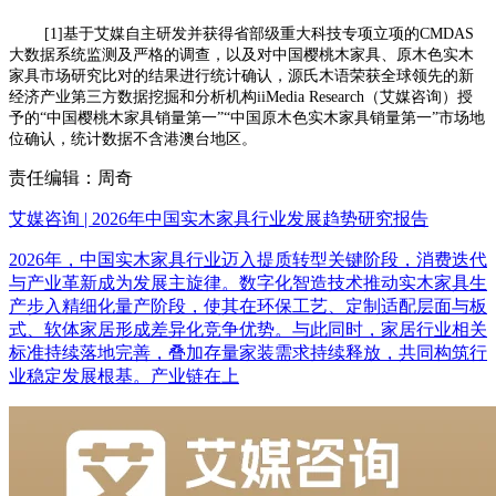
[1]基于艾媒自主研发并获得省部级重大科技专项立项的CMDAS
大数据系统监测及严格的调查，以及对中国樱桃木家具、原木色实木
家具市场研究比对的结果进行统计确认，源氏木语荣获全球领先的新
经济产业第三方数据挖掘和分析机构iiMedia Research（艾媒咨询）授
予的“中国樱桃木家具销量第一”“中国原木色实木家具销量第一”市场地
位确认，统计数据不含港澳台地区。
责任编辑：周奇
艾媒咨询 | 2026年中国实木家具行业发展趋势研究报告
2026年，中国实木家具行业迈入提质转型关键阶段，消费迭代
与产业革新成为发展主旋律。数字化智造技术推动实木家具生
产步入精细化量产阶段，使其在环保工艺、定制适配层面与板
式、软体家居形成差异化竞争优势。与此同时，家居行业相关
标准持续落地完善，叠加存量家装需求持续释放，共同构筑行
业稳定发展根基。产业链在上