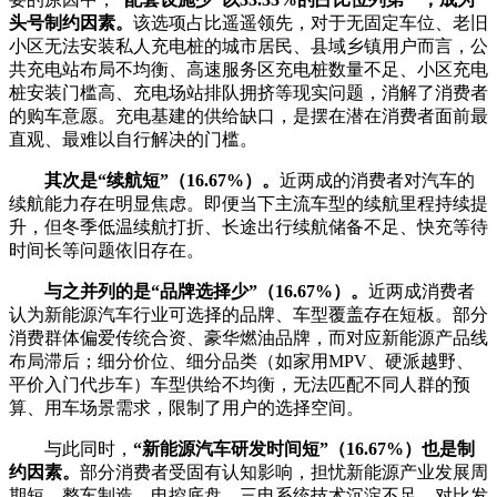
头号制约因素。
该选项占比遥遥领先，对于无固定车位、老旧
小区无法安装私人充电桩的城市居民、县域乡镇用户而言，公
共充电站布局不均衡、高速服务区充电桩数量不足、小区充电
桩安装门槛高、充电场站排队拥挤等现实问题，消解了消费者
的购车意愿。充电基建的供给缺口，是摆在潜在消费者面前最
直观、最难以自行解决的门槛。
其次是“续航短”（16.67%）。
近两成的消费者对汽车的
续航能力存在明显焦虑。即便当下主流车型的续航里程持续提
升，但冬季低温续航打折、长途出行续航储备不足、快充等待
时间长等问题依旧存在。
与之并列的是“品牌选择少”（16.67%）。
近两成消费者
认为新能源汽车行业可选择的品牌、车型覆盖存在短板。部分
消费群体偏爱传统合资、豪华燃油品牌，而对应新能源产品线
布局滞后；细分价位、细分品类（如家用MPV、硬派越野、
平价入门代步车）车型供给不均衡，无法匹配不同人群的预
算、用车场景需求，限制了用户的选择空间。
与此同时，
“新能源汽车研发时间短”（16.67%）也是制
约因素。
部分消费者受固有认知影响，担忧新能源产业发展周
期短，整车制造、电控底盘、三电系统技术沉淀不足。对比发