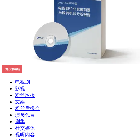
电视剧
影视
粉丝应援
文娱
粉丝后援会
演员代言
剧集
社交媒体
视听内容