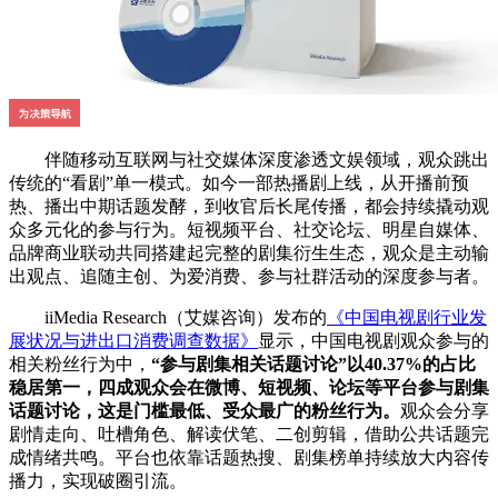
伴随移动互联网与社交媒体深度渗透文娱领域，观众跳出
传统的“看剧”单一模式。如今一部热播剧上线，从开播前预
热、播出中期话题发酵，到收官后长尾传播，都会持续撬动观
众多元化的参与行为。短视频平台、社交论坛、明星自媒体、
品牌商业联动共同搭建起完整的剧集衍生生态，观众是主动输
出观点、追随主创、为爱消费、参与社群活动的深度参与者。
iiMedia Research（艾媒咨询）发布的
《中国电视剧行业发
展状况与进出口消费调查数据》
显示，中国电视剧观众参与的
相关粉丝行为中，
“参与剧集相关话题讨论”以40.37%的占比
稳居第一，四成观众会在微博、短视频、论坛等平台参与剧集
话题讨论，这是门槛最低、受众最广的粉丝行为。
观众会分享
剧情走向、吐槽角色、解读伏笔、二创剪辑，借助公共话题完
成情绪共鸣。平台也依靠话题热搜、剧集榜单持续放大内容传
播力，实现破圈引流。