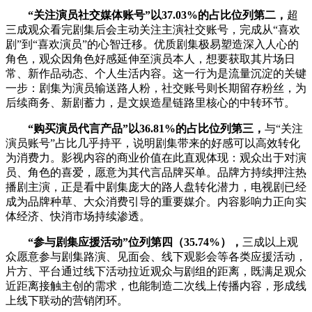
“关注演员社交媒体账号”以37.03%的占比位列第二，
超
三成观众看完剧集后会主动关注主演社交账号，完成从“喜欢
剧”到“喜欢演员”的心智迁移。优质剧集极易塑造深入人心的
角色，观众因角色好感延伸至演员本人，想要获取其片场日
常、新作品动态、个人生活内容。这一行为是流量沉淀的关键
一步：剧集为演员输送路人粉，社交账号则长期留存粉丝，为
后续商务、新剧蓄力，是文娱造星链路里核心的中转环节。
“购买演员代言产品”以36.81%的占比位列第三，
与“关注
演员账号”占比几乎持平，说明剧集带来的好感可以高效转化
为消费力。影视内容的商业价值在此直观体现：观众出于对演
员、角色的喜爱，愿意为其代言品牌买单。品牌方持续押注热
播剧主演，正是看中剧集庞大的路人盘转化潜力，电视剧已经
成为品牌种草、大众消费引导的重要媒介。内容影响力正向实
体经济、快消市场持续渗透。
“参与剧集应援活动”位列第四（35.74%），
三成以上观
众愿意参与剧集路演、见面会、线下观影会等各类应援活动，
片方、平台通过线下活动拉近观众与剧组的距离，既满足观众
近距离接触主创的需求，也能制造二次线上传播内容，形成线
上线下联动的营销闭环。