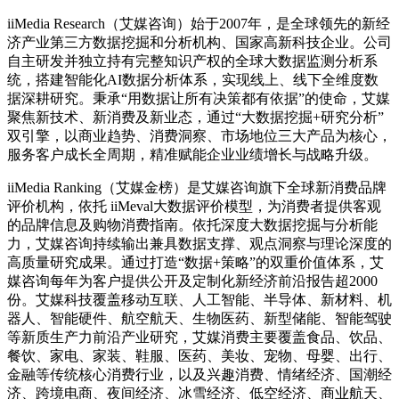
评价机构，依托 iiMeval大数据评价模型，为消费者提供客观
的品牌信息及购物消费指南。依托深度大数据挖掘与分析能
力，艾媒咨询持续输出兼具数据支撑、观点洞察与理论深度的
高质量研究成果。通过打造“数据+策略”的双重价值体系，艾
媒咨询每年为客户提供公开及定制化新经济前沿报告超2000
份。艾媒科技覆盖移动互联、人工智能、半导体、新材料、机
器人、智能硬件、航空航天、生物医药、新型储能、智能驾驶
等新质生产力前沿产业研究，艾媒消费主要覆盖食品、饮品、
餐饮、家电、家装、鞋服、医药、美妆、宠物、母婴、出行、
金融等传统核心消费行业，以及兴趣消费、情绪经济、国潮经
济、跨境电商、夜间经济、冰雪经济、低空经济、商业航天、
智能制造等新业态重点赛道。其中，定制化报告服务精准对接
客户个性化需求，从市场趋势研判、竞争格局分析到增长路径
规划，为企业在战略决策、产品创新、市场拓展、品牌背书等
关键环节提供科学依据，洞见增长新坐标。艾媒咨询的数据报
告、榜单、分析师观点累计被全球主流媒体、学术期刊、科研
论文及行业研报、上市企业财报等引用超过5000万次，覆盖
中、英、日、法、意、德、俄、阿等约二十种主流官方语言，
具有强大影响力。
艾媒是中国科协九大代表优秀重点研究项目承担单位、广东省
大数据骨干培育企业、广州市创新标杆企业、广州市首批人工