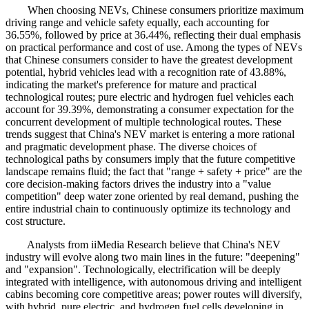
When choosing NEVs, Chinese consumers prioritize maximum
driving range and vehicle safety equally, each accounting for
36.55%, followed by price at 36.44%, reflecting their dual emphasis
on practical performance and cost of use. Among the types of NEVs
that Chinese consumers consider to have the greatest development
potential, hybrid vehicles lead with a recognition rate of 43.88%,
indicating the market's preference for mature and practical
technological routes; pure electric and hydrogen fuel vehicles each
account for 39.39%, demonstrating a consumer expectation for the
concurrent development of multiple technological routes. These
trends suggest that China's NEV market is entering a more rational
and pragmatic development phase. The diverse choices of
technological paths by consumers imply that the future competitive
landscape remains fluid; the fact that "range + safety + price" are the
core decision-making factors drives the industry into a "value
competition" deep water zone oriented by real demand, pushing the
entire industrial chain to continuously optimize its technology and
cost structure.
Analysts from iiMedia Research believe that China's NEV
industry will evolve along two main lines in the future: "deepening"
and "expansion". Technologically, electrification will be deeply
integrated with intelligence, with autonomous driving and intelligent
cabins becoming core competitive areas; power routes will diversify,
with hybrid, pure electric, and hydrogen fuel cells developing in