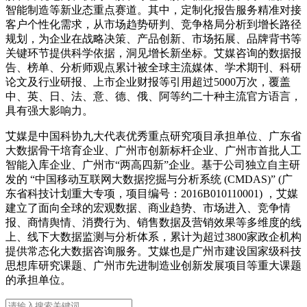
智能入库企业、广州市“两高四新”企业。基于公司独立自主研
发的 “中国移动互联网大数据挖掘与分析系统 (CMDAS)” (广
东省科技计划重大专项，项目编号：2016B010110001) ，艾媒
建立了面向全球的宏观数据、商业趋势、市场进入、竞争情
报、商情舆情、消费行为、销售数据及营销效果等多维度的线
上、线下大数据监测与分析体系，累计为超过3800家政企机构
提供常态化大数据咨询服务。艾媒也是广州市建设国家级科技
思想库研究课题、广州市先进制造业创新发展项目等重大课题
的承担单位。
集团官网
艾媒智库
媒体关注
中华人民共和国增值电信经营许可证编号：粤B2-20110424
|
粤ICP备2023121053号-1
|
出版物经营许可证:粤穗 E-0518