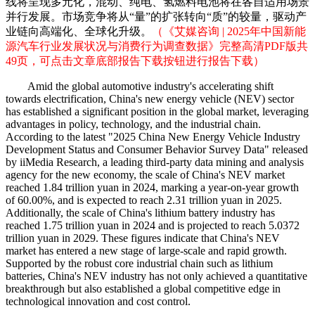
线将呈现多元化，混动、纯电、氢燃料电池将在各自适用场景
并行发展。市场竞争将从“量”的扩张转向“质”的较量，驱动产
业链向高端化、全球化升级。
（《艾媒咨询 | 2025年中国新能
源汽车行业发展状况与消费行为调查数据》完整高清PDF版共
49页，可点击文章底部报告下载按钮进行报告下载）
Amid the global automotive industry's accelerating shift
towards electrification, China's new energy vehicle (NEV) sector
has established a significant position in the global market, leveraging
advantages in policy, technology, and the industrial chain.
According to the latest "2025 China New Energy Vehicle Industry
Development Status and Consumer Behavior Survey Data" released
by iiMedia Research, a leading third-party data mining and analysis
agency for the new economy, the scale of China's NEV market
reached 1.84 trillion yuan in 2024, marking a year-on-year growth
of 60.00%, and is expected to reach 2.31 trillion yuan in 2025.
Additionally, the scale of China's lithium battery industry has
reached 1.75 trillion yuan in 2024 and is projected to reach 5.0372
trillion yuan in 2029. These figures indicate that China's NEV
market has entered a new stage of large-scale and rapid growth.
Supported by the robust core industrial chain such as lithium
batteries, China's NEV industry has not only achieved a quantitative
breakthrough but also established a global competitive edge in
technological innovation and cost control.