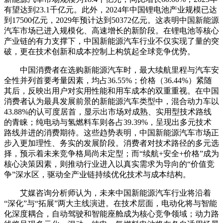
有望达到23.1千亿元。此外，2024年中国锂电池产业规模已达
到17500亿元，2029年预计达到50372亿元。这表明中国新能源
汽车市场已进入规模化、高速增长的新阶段。在锂电池等核心
产业链的有力支撑下，中国新能源汽车行业不仅实现了量的突
破，更在技术创新和成本控制上构筑起全球竞争优势。
中国消费者在选购新能源汽车时，最大续航里程与汽车安
全性并列首要考量因素，均占36.55%；价格（36.44%）紧随
其后，反映出用户对实用性能和用车成本的双重重视。在中国
消费者认为最具发展前景的新能源汽车类型中，混合动力车以
43.88%的认可度居首，显示出市场对成熟、实用型技术路线
的青睐；纯电动与氢燃料车则各占39.39%，呈现出多元技术
路线并进的消费期待。这些趋势表明，中国新能源汽车市场正
步入更加理性、务实的发展阶段。消费者对技术路径的多元选
择，预示着未来竞争格局尚未定型；而“续航+安全+价格”成为
核心决策因素，则推动行业进入以真实需求为导向的“价值竞
争”深水区，驱动全产业链持续优化技术与成本结构。
艾媒咨询分析师认为，未来中国新能源汽车行业将沿着
“深化”与“拓展”两大主线演进。在技术层面，电动化将与智能
化深度耦合，自动驾驶和智能座舱成为核心竞争领域；动力路