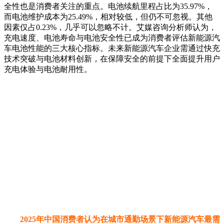
全性也是消费者关注的重点。电池续航里程占比为35.97%，
而电池维护成本为25.49%，相对较低，但仍不可忽视。其他
因素仅占0.23%，几乎可以忽略不计。艾媒咨询分析师认为，
充电速度、电池寿命与电池安全性已成为消费者评估新能源汽
车电池性能的三大核心指标。未来新能源汽车企业需通过快充
技术突破与电池材料创新，在保障安全的前提下全面提升用户
充电体验与电池耐用性。
2025年中国消费者认为在城市通勤场景下新能源汽车最需
要优化的功能
数据显示，在2025年中国消费者认为城市通勤场景下新能
源汽车最需要优化的功能中，最突出的数据是“更智能的交通
拥堵辅助功能”，占比高达60.07%，远超其他功能。其次是“更
高的车内空间利用率”和“更低的噪音水平”，占比分别为
49.71%和45.17%。“更好的车内空气质量”占比39.12%，也相
对较高。而“更短的充电时间”和“更便捷的停车辅助功能”的占
比相对较低，分别为28.06%和16.88%。艾媒咨询分析师认
为，城市通勤场景下，智能拥堵辅助已成为新能源汽车最核心
的优化诉求，舒适性与空间利用率同样关键。未来新能源汽车