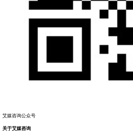
艾媒咨询公众号
关于艾媒咨询
iiMedia Research（艾媒咨询）始于2007年，是全球领先的新经
济产业第三方数据挖掘和分析机构、国家高新科技企业。公司
自主研发并独立持有完整知识产权的全球大数据监测分析系
统，搭建智能化AI数据分析体系，实现线上、线下全维度数
据深耕研究。秉承“用数据让所有决策都有依据”的使命，艾媒
聚焦新技术、新消费及新业态，通过“大数据挖掘+研究分析”
双引擎，以商业趋势、消费洞察、市场地位三大产品为核心，
服务客户成长全周期，精准赋能企业业绩增长与战略升级。
iiMedia Ranking（艾媒金榜）是艾媒咨询旗下全球新消费品牌