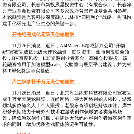
资有限公司、长春市新投辰星投资中心（有限合伙）、长春净
月产业基金投资有限公司等多家政府背景产业基金共同参与。
本轮融资是光客科技深度融入吉林省“四链融合”战略、共同构
建千亿级光电产业生态的关键一步。
开物纪完成亿元级天使轮融资
11月26日消息，近日，AI4Materials领域新兴公司“开物
纪”宣布完成亿元级天使轮融资，IDG 资本、蓝驰创投联合领
投，BV百度风投、L2F光源创业者基金、高瓴创投跟投。该
轮融资将用于加速模型scale、实验室与底层平台建设，并为材
料IP孵化奠定坚实基础。
库兰织梦获千万元天使轮融资
11月26日消息，近日，北京库兰织梦科技有限公司宣布完
成千万元天使轮融资，连尚网络、盛大网络创始人领投，游戏
领域多位知名人士个人跟投，老股东奇绩创坛持续加注。库兰
织梦长期致力于研究AI技术在游戏创作领域的各类落地场
景，降低游戏创作门槛，在满足无代码内容创作者游戏创作需
求的同时，增加优质游戏新体验诞生可能性。