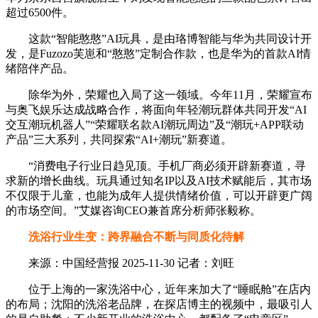
超过6500件。
这款“智能憨憨”AI玩具，是由珞博智能与华为共同设计开
发，是Fuzozo芙崽和“憨憨”定制合作款，也是华为的首款AI情
绪陪伴产品。
除华为外，荣耀也入局了这一领域。今年11月，荣耀宣布
与奥飞娱乐达成战略合作，将面向年轻潮玩群体共同开发“AI
交互潮玩机器人”“荣耀联名款AI潮玩周边”及“潮玩+APP联动
产品”三大系列，共同探索“AI+潮玩”新赛道。
“消费电子行业日趋见顶。手机厂商必须开辟新赛道，寻
求新的增长曲线。玩具通过知名IP以及AI技术赋能后，其市场
不仅限于儿童，也能为成年人提供情绪价值，可以开辟更广阔
的市场空间。”艾媒咨询CEO兼首席分析师张毅称。
洗浴行业生变：跨界融合不断与同质化待解
来源：中国经营报 2025-11-30 记者：刘旺
位于上海的一家洗浴中心，近年来加大了“睡眠舱”在店内
的布局；沈阳的洗浴老品牌，在探店博主的视频中，最吸引人