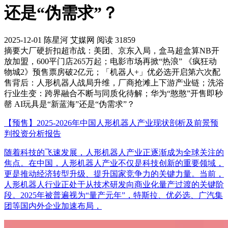
还是“伪需求”？
2025-12-01
陈星河
艾媒网
阅读 31859
摘要
大厂硬折扣超市战：美团、京东入局，盒马超盒算NB开
放加盟，600平门店265万起；电影市场再掀“热浪” 《疯狂动
物城2》预售票房破2亿元；「机器人+」优必选开启第六次配
售背后：人形机器人战局升维，厂商抢滩上下游产业链；洗浴
行业生变：跨界融合不断与同质化待解；华为“憨憨”开售即秒
罄 AI玩具是“新蓝海”还是“伪需求”？
【预售】2025-2026年中国人形机器人产业现状剖析及前景预
判投资分析报告
随着科技的飞速发展，人形机器人产业正逐渐成为全球关注的
焦点。在中国，人形机器人产业不仅是科技创新的重要领域，
更是推动经济转型升级、提升国家竞争力的关键力量。当前，
人形机器人行业正处于从技术研发向商业化量产过渡的关键阶
段。2025年被普遍视为“量产元年”，特斯拉、优必选、广汽集
团等国内外企业加速布局，