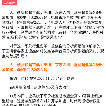
大厂硬折扣超市战：美团、京东入局，盒马超盒算NB开
放加盟，600平门店265万起；电影市场再掀“热浪” 《疯狂动
物城2》预售票房破2亿元；「机器人+」优必选开启第六次配
售背后：人形机器人战局升维，厂商抢滩上下游产业链；洗浴
行业生变：跨界融合不断与同质化待解；华为“憨憨”开售即秒
罄 AI玩具是“新蓝海”还是“伪需求”？
对于这一系列行业变革，艾媒咨询分析师是如何解读的？
下面请看各家主流媒体对艾媒咨询首席分析师张毅的采访、观
点与数据引用！
大厂硬折扣超市战：美团、京东入局，盒马超盒算NB开
放加盟，600平门店265万起
来源：时代周报 2025-11-25 记者：刘婷
在8月更名后，超盒算NB又有大动作。
11月24日，盒马旗下平价社区超市超盒算NB官网上线加
盟通道，这是该品牌首次对外开放加盟。时代周报记者获悉，
超盒算NB目前已入驻约12个城市。