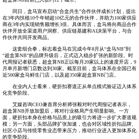
同日，盒马宣布启动“合盒共生”合作伙伴成长计划，提出
在3年内扶植10个年销超10亿元的合作伙伴，并助力100家供应
商在3年内实现销售额增长3倍。具体而言，盒马将向商品合作
伙伴开放全渠道用户洞察、供应链基建和AI决策平台，与合
作伙伴共同开发商品。
这套组合拳，标志着盒马在完成今年8月从“盒马NB”到
“超盒算NB”的品牌升级后，正式迈入稳步扩张的新阶段。时
代周报记者获悉，超盒算NB正以每月20家以上的速度开店，9
月单月新增门店数达到30家。截至目前，盒马体系在全国已有
近500家盒马鲜生门店，以及超350家超盒算NB门店。
在业内人士看来，硬折扣赛道正从单点模式验证迈入体系
化竞争阶段。
艾媒咨询CEO兼首席分析师张毅对时代周报记者表示，
超盒算NB开放加盟后，将对行业格局产生明显影响。一方
面，硬折扣本身在价格与品质上的吸引力将进一步扩大赛道规
模；另一方面，头部品牌扩张加速，也会对区域性折扣品牌、
社区小店与传统零售业态带来压力，推动行业进入更加体系化
的竞争阶段。