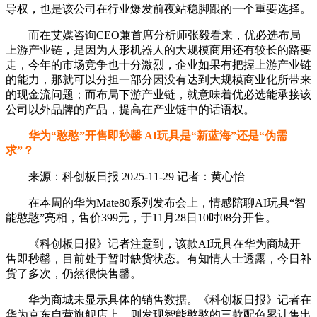
导权，也是该公司在行业爆发前夜站稳脚跟的一个重要选择。
而在艾媒咨询CEO兼首席分析师张毅看来，优必选布局
上游产业链，是因为人形机器人的大规模商用还有较长的路要
走，今年的市场竞争也十分激烈，企业如果有把握上游产业链
的能力，那就可以分担一部分因没有达到大规模商业化所带来
的现金流问题；而布局下游产业链，就意味着优必选能承接该
公司以外品牌的产品，提高在产业链中的话语权。
华为“憨憨”开售即秒罄 AI玩具是“新蓝海”还是“伪需
求”？
来源：科创板日报 2025-11-29 记者：黄心怡
在本周的华为Mate80系列发布会上，情感陪聊AI玩具“智
能憨憨”亮相，售价399元，于11月28日10时08分开售。
《科创板日报》记者注意到，该款AI玩具在华为商城开
售即秒罄，目前处于暂时缺货状态。有知情人士透露，今日补
货了多次，仍然很快售罄。
华为商城未显示具体的销售数据。《科创板日报》记者在
华为京东自营旗舰店上，则发现智能憨憨的三款配色累计售出