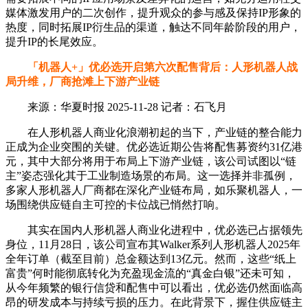
媒体激发用户的二次创作，提升观众的参与感及保持IP形象的
热度，同时拓展IP衍生品的渠道，触达不同年龄阶段的用户，
提升IP的长尾效应。
「机器人+」优必选开启第六次配售背后：人形机器人战
局升维，厂商抢滩上下游产业链
来源：华夏时报 2025-11-28 记者：石飞月
在人形机器人商业化浪潮初起的当下，产业链的整合能力
正成为企业突围的关键。优必选近期公告将配售募资约31亿港
元，其中大部分将用于布局上下游产业链，该公司试图以“链
主”姿态强化其于工业制造场景的布局。这一选择并非孤例，
多家人形机器人厂商都在深化产业链布局，如乐聚机器人，一
场围绕供应链自主可控的卡位战已悄然打响。
其实在国内人形机器人商业化进程中，优必选已占据领先
身位，11月28日，该公司宣布其Walker系列人形机器人2025年
全年订单（截至目前）总金额达到13亿元。然而，这些“纸上
富贵”何时能彻底转化为充盈现金流的“真金白银”还未可知，
从今年频繁的银行信贷和配售中可以看出，优必选仍然面临高
昂的研发成本与持续亏损的压力。在此背景下，握住供应链主