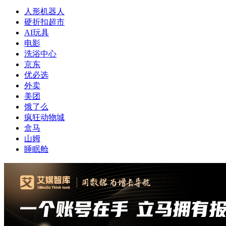
人形机器人
硬折扣超市
AI玩具
电影
洗浴中心
京东
优必选
外卖
美团
饿了么
疯狂动物城
盒马
山姆
睡眠舱