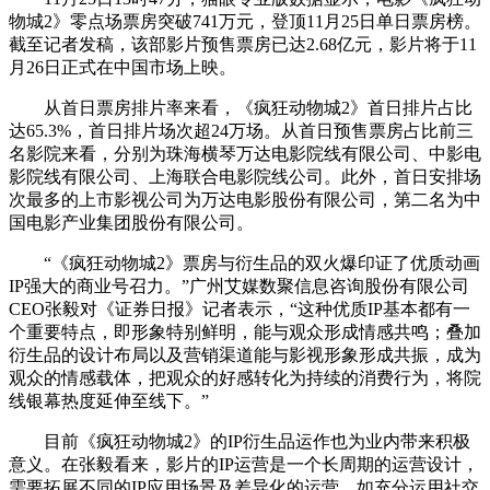
物城2》零点场票房突破741万元，登顶11月25日单日票房榜。
截至记者发稿，该部影片预售票房已达2.68亿元，影片将于11
月26日正式在中国市场上映。
从首日票房排片率来看，《疯狂动物城2》首日排片占比
达65.3%，首日排片场次超24万场。从首日预售票房占比前三
名影院来看，分别为珠海横琴万达电影院线有限公司、中影电
影院线有限公司、上海联合电影院线公司。此外，首日安排场
次最多的上市影视公司为万达电影股份有限公司，第二名为中
国电影产业集团股份有限公司。
“《疯狂动物城2》票房与衍生品的双火爆印证了优质动画
IP强大的商业号召力。”广州艾媒数聚信息咨询股份有限公司
CEO张毅对《证券日报》记者表示，“这种优质IP基本都有一
个重要特点，即形象特别鲜明，能与观众形成情感共鸣；叠加
衍生品的设计布局以及营销渠道能与影视形象形成共振，成为
观众的情感载体，把观众的好感转化为持续的消费行为，将院
线银幕热度延伸至线下。”
目前《疯狂动物城2》的IP衍生品运作也为业内带来积极
意义。在张毅看来，影片的IP运营是一个长周期的运营设计，
需要拓展不同的IP应用场景及差异化的运营，如充分运用社交