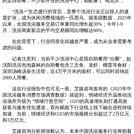
的是自助餐；不少新开业的洗浴中心，都配备了“电竞区”。
“洗浴+”生态盛行的背后，是整个洗浴行业正以惊人的速
度扩张，成为休闲消费领域的一匹黑马。据美团数据，2025年
以来，全国洗浴服务交易订单量同比增长超30%；今年1-9
月，洗浴商家新店的平均交易额同比增幅达60%。
在此背景下，行业同质化却越发严重，成为从业者需要考
虑的问题。
记者注意到，当前不少洗浴中心是因自助餐而“出圈”，如
沈阳洗浴泡泡森林的自助餐包含三文鱼、龙虾、榴莲等食材；
深圳汤崎汤泉生活馆，近4万平方米的面积，可以同时容纳近
2000人用餐。
这在行业报告中也可见一斑。艾媒咨询发布的《2025年中
国洗浴服务消费市场调查数据》就提到，情绪经济升温推动洗
浴场所升级为 “情绪疗愈空间”，O2O的高速增长则打通高效
获客与服务优化通道，双向赋能下行业线上线下融合进程持续
加速。当前，情绪经济和O2O的市场规模分别超过了2万亿元
和3万亿元。
艾媒咨询分析师张毅认为，未来中国洗浴服务行业将朝着