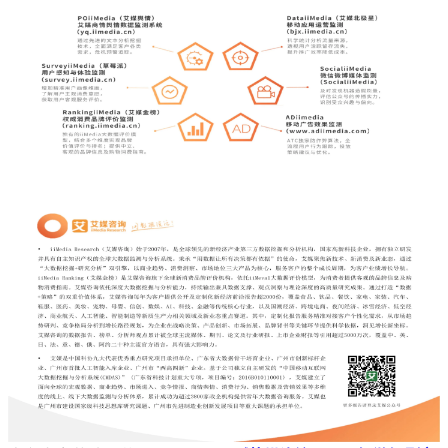
本文内容节选自艾媒咨询发布的
《艾媒咨询 | 2025年微短剧市
场消费调查数据》
，完整版报告共
41页
，点击
下方链接
可直达
完整版报告。点击
这里
即刻探索
艾媒报告中心
，更多行业报告
解码商业趋势，助您精准决策！
艾媒咨询 | 2025年中国微短剧市场消费调查数据
近年来，微短剧作为一种新兴的网络视听形式，凭借其体量
轻、节奏快、表现力丰富等特点迅速吸引了大量用户。根据全
球领先的新经济产业第三方数据挖掘和分析机构iiMedia
Research（艾媒咨询）最新发布的《2025年中国微短剧市场消