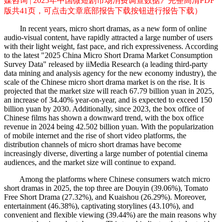
媒咨询 | 2025年中国微短剧市场消费调查数据》完整高清PDF
版共41页，可点击文章底部报告下载按钮进行报告下载）
In recent years, micro short dramas, as a new form of online
audio-visual content, have rapidly attracted a large number of users
with their light weight, fast pace, and rich expressiveness. According
to the latest "2025 China Micro Short Drama Market Consumption
Survey Data" released by iiMedia Research (a leading third-party
data mining and analysis agency for the new economy industry), the
scale of the Chinese micro short drama market is on the rise. It is
projected that the market size will reach 67.79 billion yuan in 2025,
an increase of 34.40% year-on-year, and is expected to exceed 150
billion yuan by 2030. Additionally, since 2023, the box office of
Chinese films has shown a downward trend, with the box office
revenue in 2024 being 42.502 billion yuan. With the popularization
of mobile internet and the rise of short video platforms, the
distribution channels of micro short dramas have become
increasingly diverse, diverting a large number of potential cinema
audiences, and the market size will continue to expand.
Among the platforms where Chinese consumers watch micro
short dramas in 2025, the top three are Douyin (39.06%), Tomato
Free Short Drama (27.32%), and Kuaishou (26.29%). Moreover,
entertainment (46.38%), captivating storylines (43.10%), and
convenient and flexible viewing (39.44%) are the main reasons why