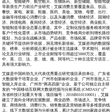
中、英、日、法、意、德、俄、阿等约二十种主流官方语言，
具有强大影响力。
艾媒是中国科协九大代表优秀重点研究项目承担单位、广东省
大数据骨干培育企业、广州市创新标杆企业、广州市首批人工
智能入库企业、广州市“两高四新”企业。基于公司独立自主研
发的 “中国移动互联网大数据挖掘与分析系统 (CMDAS)” (广
东省科技计划重大专项，项目编号：2016B010110001) ，艾媒
建立了面向全球的宏观数据、商业趋势、市场进入、竞争情
报、商情舆情、消费行为、销售数据及营销效果等多维度的线
上、线下大数据监测与分析体系，累计为超过3800家政企机构
提供常态化大数据咨询服务。艾媒也是广州市建设国家级科技
思想库研究课题、广州市先进制造业创新发展项目等重大课题
的承担单位。
集团官网
艾媒智库
媒体关注
中华人民共和国增值电信经营许可证编号：粤B2-20110424
|