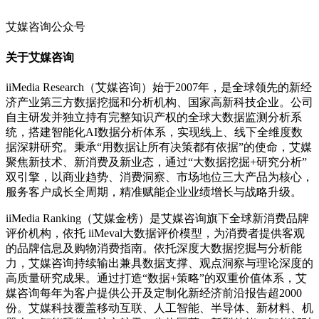
聚焦新技术、新消费及新业态，通过“大数据挖掘+研究分析”
双引擎，以商业趋势、消费洞察、市场地位三大产品为核心，
服务客户成长全周期，精准赋能企业业绩增长与战略升级。
iiMedia Ranking（艾媒金榜）是艾媒咨询旗下全球新消费品牌
评价机构，依托 iiMeval大数据评价模型，为消费者提供客观
的品牌信息及购物消费指南。依托深度大数据挖掘与分析能
力，艾媒咨询持续输出兼具数据支撑、观点洞察与理论深度的
高质量研究成果。通过打造“数据+策略”的双重价值体系，艾
媒咨询每年为客户提供公开及定制化新经济前沿报告超2000
份。艾媒科技覆盖移动互联、人工智能、半导体、新材料、机
器人、智能硬件、航空航天、生物医药、新型储能、智能驾驶
等新质生产力前沿产业研究；艾媒消费主要覆盖食品、饮品、
餐饮、家电、家装、鞋服、医药、美妆、宠物、母婴、出行、
金融等传统核心消费行业，以及兴趣消费、情绪经济、国潮经
济、跨境电商、夜间经济、冰雪经济、低空经济、商业航天、
智能制造等新业态重点赛道。其中，定制化报告服务精准对接
客户个性化需求，从市场趋势研判、竞争格局分析到增长路径
规划，为企业在战略决策、产品创新、市场拓展、品牌背书等
关键环节提供科学依据，洞见增长新坐标。艾媒咨询的数据报
告、榜单、分析师观点累计被全球主流媒体、学术期刊、科研
论文及行业研报、上市企业财报等引用超过5000万次，覆盖