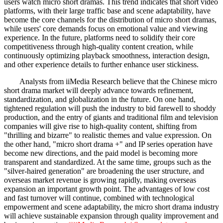
users watch micro short dramas. This trend indicates that short video
platforms, with their large traffic base and scene adaptability, have
become the core channels for the distribution of micro short dramas,
while users' core demands focus on emotional value and viewing
experience. In the future, platforms need to solidify their core
competitiveness through high-quality content creation, while
continuously optimizing playback smoothness, interaction design,
and other experience details to further enhance user stickiness.
Analysts from iiMedia Research believe that the Chinese micro
short drama market will deeply advance towards refinement,
standardization, and globalization in the future. On one hand,
tightened regulation will push the industry to bid farewell to shoddy
production, and the entry of giants and traditional film and television
companies will give rise to high-quality content, shifting from
"thrilling and bizarre" to realistic themes and value expression. On
the other hand, "micro short drama +" and IP series operation have
become new directions, and the paid model is becoming more
transparent and standardized. At the same time, groups such as the
"silver-haired generation" are broadening the user structure, and
overseas market revenue is growing rapidly, making overseas
expansion an important growth point. The advantages of low cost
and fast turnover will continue, combined with technological
empowerment and scene adaptability, the micro short drama industry
will achieve sustainable expansion through quality improvement and