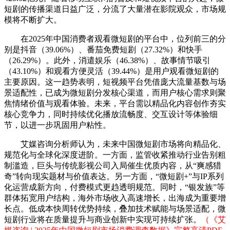
短剧的传播渠道日益广泛，分流了大量潜在影院观众，市场规
模将不断扩大。
在2025年中国消费者观看微短剧的平台中，位列前三的分
别是抖音（39.06%）、番茄免费短剧（27.32%）和快手
（26.29%）。此外，消遣娱乐（46.38%）、故事情节吸引
（43.10%）和观看方便灵活（39.44%）是用户观看微短剧的
主要原因。这一趋势表明，短视频平台凭借庞大流量基数与场
景适配性，已成为微短剧分发核心渠道，而用户核心需求则聚
焦情绪价值与观看体验。未来，平台需以精品化内容创作夯实
核心竞争力，同时持续优化播放流畅度、交互设计等体验细
节，以进一步巩固用户粘性。
艾媒咨询分析师认为，未来中国微短剧市场将向精品化、
规范化与全球化深度进阶。一方面，监管收紧推动行业告别粗
制滥造，巨头与传统影视公司入局催生优质内容，从“爽感猎
奇”转向现实题材与价值表达。另一方面，“微短剧+”与IP系列
化运营成新方向，付费模式更趋透明规范。同时，“银发族”等
群体拓宽用户结构，海外市场收入高速增长，出海成为重要增
长点。低成本快周转优势持续，叠加技术赋能与场景适配，微
短剧行业将在质量提升与商业创新中实现可持续扩张。
（《艾