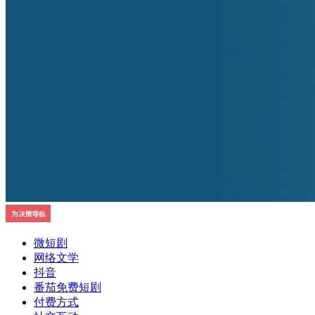
微短剧
网络文学
抖音
番茄免费短剧
付费方式
社交互动
热门话题
剧情
制作质量
都市
古装
青春
快手
爱奇艺
腾讯视频
现实题材