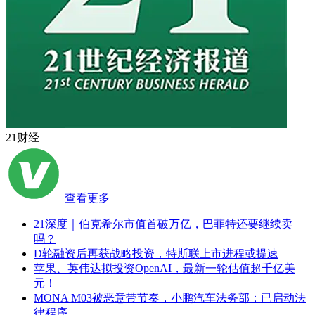
21财经
查看更多
21深度｜伯克希尔市值首破万亿，巴菲特还要继续卖
吗？
D轮融资后再获战略投资，特斯联上市进程或提速
苹果、英伟达拟投资OpenAI，最新一轮估值超千亿美
元！
MONA M03被恶意带节奏，小鹏汽车法务部：已启动法
律程序