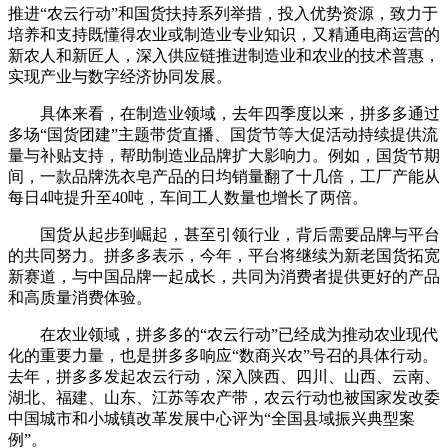
推进“农云行动”和国货扶持系列举措，投入优势资源，致力于
培养和支持既懂得农业或制造业专业知识，又精通电商运营的
新农人和新匠人，深入供应链推进制造业和农业的技术普惠，
实现产业与数字经济协同发展。
具体来看，在制造业领域，去年四季度以来，拼多多通过
多场“国货团建”主题带货直播、国货节等大促活动持续提供流
量与补贴支持，帮助制造业品牌扩大影响力。例如，国货节期
间，一款品牌洗衣皂产品的日均销量翻了十几倍，工厂产能从
每日4吨提升至40吨，车间工人数量也增长了两倍。
国货从起步到崛起，甚至引领行业，背后需要品牌与平台
的共同努力。拼多多表示，今年，平台将继续为新老国货拓宽
新赛道，与中国品牌一起成长，共同为消费者提供更好的产品
和高质量消费体验。
在农业领域，拼多多的“农云行动”已经成为推动农业现代
化的重要力量，也是拼多多响应“数商兴农”号召的具体行动。
去年，拼多多发起农云行动，深入陕西、四川、山西、云南、
湖北、福建、山东、江苏等农产带，农云行动也被国家发改委
中国城市和小城镇改革发展中心评为“全国县域振兴典型案
例”。