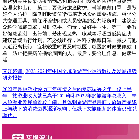
前密切关注传染病疫情动态和相关部门发布的防控信息提示，
合理安排出行。第二，要做好旅途防护。科学佩戴口罩，是做
好个人防护、降低呼吸道传染病感染风险的重要措施。乘坐公
共交通工具、前往环境密闭或人员密集的公共场所时，建议公
众科学佩戴口罩，及时洗手、消毒，做好手卫生。第三，要做
好健康监测。出行前，若出现发热、咳嗽等呼吸道感染症状，
建议暂缓出行计划。若必须出行，应科学佩戴口罩，减少与他
人近距离接触。症状较重时要及时就医，就医的时候要佩戴口
罩，防止把疾病传播给周围的人。最后，要合理作息、健康生
活。
艾媒咨询 | 2023-2024年中国全域旅游产业运行数据及发展趋势
研究报告
2023年是旅游业经历三年疫情之后的复苏振兴之年，仅上半
年，旅游业收入就已高于2020年和2022年的旅游年总收入，未
来旅游业发展前景较广阔。具体到旅游产品层面，旅游产品线
上与线下的消费边界逐渐模糊，但线下文旅服务的体验仍难以
取代。