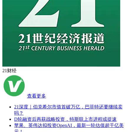
21财经
查看更多
21深度｜伯克希尔市值首破万亿，巴菲特还要继续卖
吗？
D轮融资后再获战略投资，特斯联上市进程或提速
苹果、英伟达拟投资OpenAI，最新一轮估值超千亿美
元！