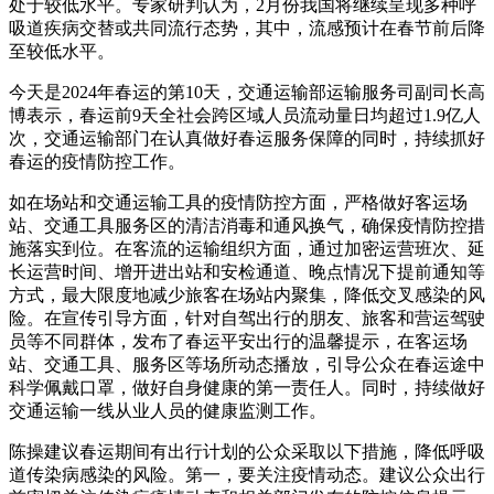
处于较低水平。专家研判认为，2月份我国将继续呈现多种呼
吸道疾病交替或共同流行态势，其中，流感预计在春节前后降
至较低水平。
今天是2024年春运的第10天，交通运输部运输服务司副司长高
博表示，春运前9天全社会跨区域人员流动量日均超过1.9亿人
次，交通运输部门在认真做好春运服务保障的同时，持续抓好
春运的疫情防控工作。
如在场站和交通运输工具的疫情防控方面，严格做好客运场
站、交通工具服务区的清洁消毒和通风换气，确保疫情防控措
施落实到位。在客流的运输组织方面，通过加密运营班次、延
长运营时间、增开进出站和安检通道、晚点情况下提前通知等
方式，最大限度地减少旅客在场站内聚集，降低交叉感染的风
险。在宣传引导方面，针对自驾出行的朋友、旅客和营运驾驶
员等不同群体，发布了春运平安出行的温馨提示，在客运场
站、交通工具、服务区等场所动态播放，引导公众在春运途中
科学佩戴口罩，做好自身健康的第一责任人。同时，持续做好
交通运输一线从业人员的健康监测工作。
陈操建议春运期间有出行计划的公众采取以下措施，降低呼吸
道传染病感染的风险。第一，要关注疫情动态。建议公众出行