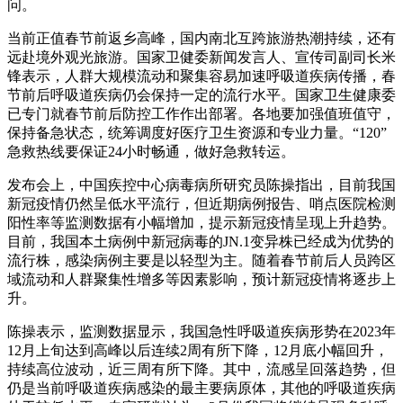
问。
当前正值春节前返乡高峰，国内南北互跨旅游热潮持续，还有
远赴境外观光旅游。国家卫健委新闻发言人、宣传司副司长米
锋表示，人群大规模流动和聚集容易加速呼吸道疾病传播，春
节前后呼吸道疾病仍会保持一定的流行水平。国家卫生健康委
已专门就春节前后防控工作作出部署。各地要加强值班值守，
保持备急状态，统筹调度好医疗卫生资源和专业力量。“120”
急救热线要保证24小时畅通，做好急救转运。
发布会上，中国疾控中心病毒病所研究员陈操指出，目前我国
新冠疫情仍然呈低水平流行，但近期病例报告、哨点医院检测
阳性率等监测数据有小幅增加，提示新冠疫情呈现上升趋势。
目前，我国本土病例中新冠病毒的JN.1变异株已经成为优势的
流行株，感染病例主要是以轻型为主。随着春节前后人员跨区
域流动和人群聚集性增多等因素影响，预计新冠疫情将逐步上
升。
陈操表示，监测数据显示，我国急性呼吸道疾病形势在2023年
12月上旬达到高峰以后连续2周有所下降，12月底小幅回升，
持续高位波动，近三周有所下降。其中，流感呈回落趋势，但
仍是当前呼吸道疾病感染的最主要病原体，其他的呼吸道疾病