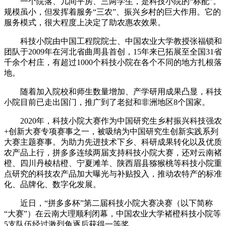
一个院落、几间平房、三两学生，是科技小院的“标配”。
规模虽小，但发挥着服务“三农”、振兴乡村的巨大作用。它的
服务模式，很大程度上决定了助农惠农效果。
科技小院由中国工程院院士、中国农业大学教授张福锁和
团队于2009年在河北省曲周县首创，15年来已拓展至全国31省
千余个村庄，有超过1000个科技小院在各个不同的地方扎根落
地。
随着加入院校和师生数量增加、产学研用成果凸显，科技
小院目前已走出国门，推广到了老挝和非洲地区8个国家。
2020年，科技小院大赛作为中国研究生乡村振兴科技强农
+创新大赛专项赛事之一，被吸纳为中国研究生创新实践系列
大赛主题赛事。为助力先进技术下乡、科研成果转化以及优质
农产品上行，拼多多连续两届支持科技小院大赛，还对云南褚
橙、四川丹棱桔橙、宁夏滩羊、陕西眉县猕猴桃等科技小院重
点研究的科技农产品加大曝光与补贴投入，推动农特产的标准
化、品牌化、数字化发展。
近日，“拼多多杯”第二届科技小院大赛决赛（以下简称
“大赛”）在云南大理顺利闭幕，中国农业大学褚橙科技小院等
5支队伍经过激烈角逐后获得一等奖。