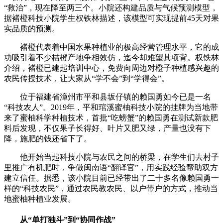
“救治”，现在降至两三个。小院还构建品质与气候预测模型，
据褚橙科技小院学生权铁林描述，该模型可实现提前45天对果
实品质的预测。
褚橙代表着中国水果种植业的极高经营管理水平，它的成
功吸引着不少桔橙产地争相效仿，迄今却难望其项背。权铁林
介绍，褚橙已建起培训中心，免费向周边对橙子种植感兴趣的
农民传授技术，让大家从“学不会”到“学得会”。
位于福建省漳州市平和县坂仔镇的赖国勇如今已是一名
“科技农人”。2019年，平和琯溪蜜柚科技小院的挂牌为当地带
来了蜜柚科学种植技术，首批“吃螃蟹”的赖国勇在测试新款肥
料后发现，不仅果子长得好、叶片又肥又绿，产量也没有下
降，施肥的钱还省下了。
他开始当起科技小院与农民之间的桥梁，在学生们去村子
里推广有机肥时，争做闽南语“翻译官”，用实践经验帮助双方
建立信任。据悉，该小院目前已经带出了二十多名像赖国勇一
样的“科技农民”，通过农民教农民、以户带户的方式，推动当
地蜜柚种植业发展。
从“单打独斗”到“协同作战”