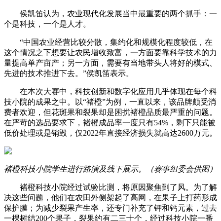
侯凯笛认为，农业现代化发展当中最重要的两个抓手：一
个是科技，一个是人才。
“中国农业经营比较分散，集约化和规模化程度较低，在
这个情况之下想要让农民增收致富，一方面要靠科学技术的力
量提高单产亩产；另一方面，需要有当地带头人将好的模式、
先进的技术推进下去。”侯凯笛表示。
在本次大赛中，科技创新和数字化应用几乎体现在每个科
技小院的成果之中。以“褚橙”为例，一直以来，该品牌颇受消
费者欢迎，但花斑果和裂果却是困扰褚橙品质最严重的问题。
在严苛的选品要求下，褚橙成品率一度只有54%，剩下只能被
低价处理或是销毁，仅2022年直接经济损失就高达2600万元。
褚橙科技小院学生进行路演及线下展示。（赛事组委会供图）
褚橙科技小院经过试验比测，将原因聚焦到了风。为了解
决这些问题，他们在农田外侧架起了高网，在果子上打药形成
保护膜；为减少裂果产生率，还专门补充了钾和钙元素，过去
一棵树结200个果子，裂果约有二三十个，经过科技小院一番