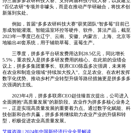
办三届多多农研科技大赛、支持两届科技小院大赛，以及建立
“百亿农研”专项并非噱头，而是在推动产学研融合，将技术创
新落到实处。
例如，首届“多多农研科技大赛”获奖团队“智多莓”目前已
形成智能灌溉、智能温室环控等硬件、软件、算法产品，截至
2023年一季度已在辽宁、云南、安徽、内蒙古、上海、北京等
地输出40套系统，用于辅助草莓、蓝莓生产。
三季度，拼多多平台研发费用达到28.5亿元，同比增长
5.5%，重农投入是拼多多研发费用的核心。在此前的业绩会
议上，拼多多集团董事长、联席CEO陈磊多次强调，未来将
在农业和制造业领域“持续加大投入”。立足农业、在农村发挥
数字化优势、推动乡村产业转型升级等路径措施更是拼多多多
次强调的主线。
2023年4月，拼多多联席CEO赵佳臻首次提出，公司进入
全面拥抱“高质量发展”的新阶段。农业作为拼多多核心业务之
一，正是实现高质量发展的重要着力点。通过数字化赋能、科
技创新和合作共赢，拼多多将继续助力农业产业的升级和转
型，积极促进农业高质量发展。
艾媒咨询 | 2024年中国新经济行业全景解读