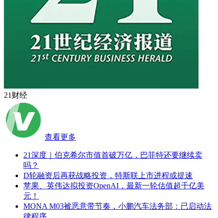
21财经
查看更多
21深度｜伯克希尔市值首破万亿，巴菲特还要继续卖
吗？
D轮融资后再获战略投资，特斯联上市进程或提速
苹果、英伟达拟投资OpenAI，最新一轮估值超千亿美
元！
MONA M03被恶意带节奏，小鹏汽车法务部：已启动法
律程序