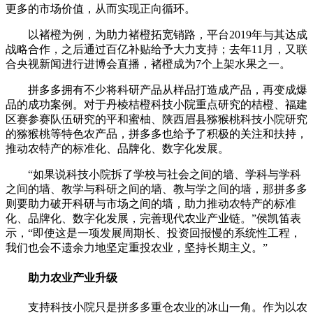
更多的市场价值，从而实现正向循环。
以褚橙为例，为助力褚橙拓宽销路，平台2019年与其达成
战略合作，之后通过百亿补贴给予大力支持；去年11月，又联
合央视新闻进行进博会直播，褚橙成为7个上架水果之一。
拼多多拥有不少将科研产品从样品打造成产品，再变成爆
品的成功案例。对于丹棱桔橙科技小院重点研究的桔橙、福建
区赛参赛队伍研究的平和蜜柚、陕西眉县猕猴桃科技小院研究
的猕猴桃等特色农产品，拼多多也给予了积极的关注和扶持，
推动农特产的标准化、品牌化、数字化发展。
“如果说科技小院拆了学校与社会之间的墙、学科与学科
之间的墙、教学与科研之间的墙、教与学之间的墙，那拼多多
则要助力破开科研与市场之间的墙，助力推动农特产的标准
化、品牌化、数字化发展，完善现代农业产业链。”侯凯笛表
示，“即使这是一项发展周期长、投资回报慢的系统性工程，
我们也会不遗余力地坚定重投农业，坚持长期主义。”
助力农业产业升级
支持科技小院只是拼多多重仓农业的冰山一角。作为以农