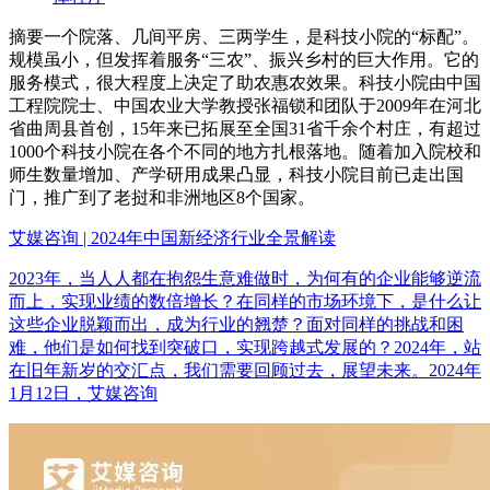
摘要
一个院落、几间平房、三两学生，是科技小院的“标配”。
规模虽小，但发挥着服务“三农”、振兴乡村的巨大作用。它的
服务模式，很大程度上决定了助农惠农效果。科技小院由中国
工程院院士、中国农业大学教授张福锁和团队于2009年在河北
省曲周县首创，15年来已拓展至全国31省千余个村庄，有超过
1000个科技小院在各个不同的地方扎根落地。随着加入院校和
师生数量增加、产学研用成果凸显，科技小院目前已走出国
门，推广到了老挝和非洲地区8个国家。
艾媒咨询 | 2024年中国新经济行业全景解读
2023年，当人人都在抱怨生意难做时，为何有的企业能够逆流
而上，实现业绩的数倍增长？在同样的市场环境下，是什么让
这些企业脱颖而出，成为行业的翘楚？面对同样的挑战和困
难，他们是如何找到突破口，实现跨越式发展的？2024年，站
在旧年新岁的交汇点，我们需要回顾过去，展望未来。2024年
1月12日，艾媒咨询