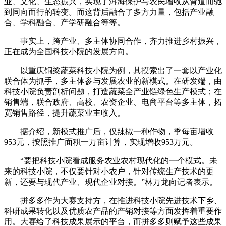
业、文化、生态振兴，实现了洱海保护与农民增收从背道而驰
到同向而行的转变。而这背后融合了多方力量，包括产业融
合、学科融合、产学研融合等等。
事实上，跨产业、多主体协同合作，齐力推进乡村振兴，
正在成为全国科技小院的发展方向。
以重庆铜梁蔬菜科技小院为例，其摸索出了一套以产业化
联合体为抓手，多主体参与发展农业的新模式。在研发端，由
科技小院负责剖析问题，打造蔬菜全产业链绿色生产模式；在
销售端，联合政府、高校、农资企业、电商平台等多主体，拓
宽销售路径，提升蔬菜业主收入。
据介绍，新模式推广后，仅辣椒一种作物，季每亩增收
953元，按照推广面积一万亩计算，实现增收953万元。
“要把科技小院看成服务农业农村现代化的一个模式。未
来的科技小院，不仅要针对小农户，针对传统生产技术的更
新，还要与现代产业、现代企业对接。”林万龙向记者表示。
拼多多作为大赛支持方，在推进科技小院先进技术下乡、
科研成果转化以及优质农产品的产销对接等方面发挥着重要作
用。大赛给了科技成果展示的平台，而拼多多则赋予这些成果