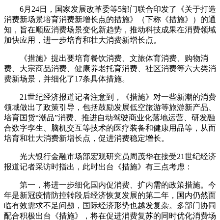
6月24日，国家发展改革委等5部门联合印发了《关于打造
消费新场景培育消费新增长点的措施》（下称《措施》）的通
知，旨在顺应消费场景变化新趋势，推动科技成果在消费领域
加快应用，进一步培育和壮大消费新增长点。
《措施》提出要培育餐饮消费、文旅体育消费、购物消
费、大宗商品消费、健康养老托育消费、社区消费等六大类消
费新场景，并细化了17条具体措施。
21世纪经济报道记者注意到，《措施》对一些新潮的消费
领域做出了政策引导，包括鼓励发展低空旅游等旅游新产品、
培育国货“潮品”消费、推进自动驾驶商业化落地运营、研发融
合数字孪生、脑机交互等技术的医疗装备和健康用品等，从而
培育和壮大消费新增长点，促进消费稳定增长。
光大银行金融市场部宏观研究员周茂华在接受21世纪经济
报道记者采访时指出，此时出台《措施》有三点考虑：
第一，将进一步细化国内促消费、扩内需的政策措施。今
年是新冠疫情防控转段后经济恢复发展的第二年，国内仍然面
临有效需求不足问题，国际经济形势也越发复杂。多部门协同
配合积极出台《措施》，将在促进消费复苏的同时优化消费场