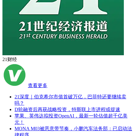
21财经
查看更多
21深度｜伯克希尔市值首破万亿，巴菲特还要继续卖
吗？
D轮融资后再获战略投资，特斯联上市进程或提速
苹果、英伟达拟投资OpenAI，最新一轮估值超千亿美
元！
MONA M03被恶意带节奏，小鹏汽车法务部：已启动法
律程序