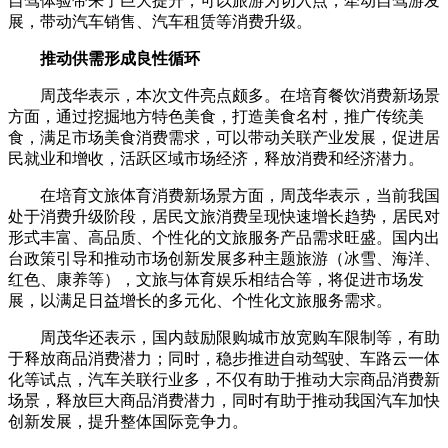
自驾体验带来了巨大提升，可以旅游为切入点，牵动自驾游发
展，带动汽车销售、汽车租赁等消费升级。
推动供需形成良性循环
周茂华表示，本次文件亮点颇多。在培育餐饮消费新场景
方面，通过挖掘地方特色美食，打造美食名村，推广传统美
食，满足市场美食消费需求，可以带动关联产业发展，促进居
民就业和增收，活跃区域市场经济，释放消费和经济潜力。
在培育文旅体育消费新场景方面，周茂华表示，当前我国
处于消费升级阶段，居民文旅消费呈现快速增长趋势，居民对
形式丰富、高品质、个性化的文旅服务产品需求旺盛。国内出
台政策引导和推动市场创新发展多种主题旅游（冰雪、海洋、
红色、康养等），文旅与体育娱乐相结合等，将促进市场发
展，以满足日益增长的多元化、个性化文旅服务需求。
周茂华还表示，国内鼓励限购城市放宽购车限制等，有助
于释放商品消费潜力；同时，稳步推进自动驾驶、车路云一体
化等试点，汽车关联行业多，不仅有助于推动大宗商品消费新
场景，释放巨大商品消费潜力，同时有助于推动我国汽车加快
创新发展，提升整体国际竞争力。