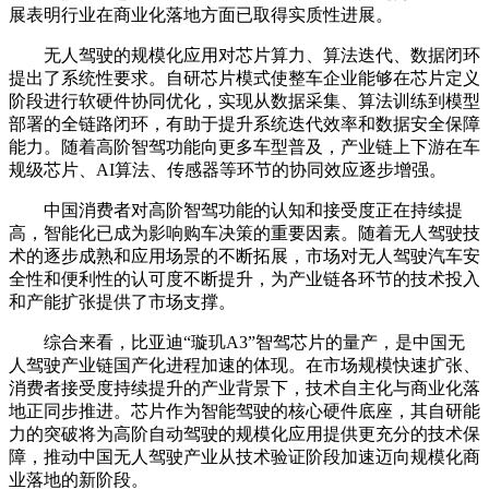
展表明行业在商业化落地方面已取得实质性进展。
无人驾驶的规模化应用对芯片算力、算法迭代、数据闭环
提出了系统性要求。自研芯片模式使整车企业能够在芯片定义
阶段进行软硬件协同优化，实现从数据采集、算法训练到模型
部署的全链路闭环，有助于提升系统迭代效率和数据安全保障
能力。随着高阶智驾功能向更多车型普及，产业链上下游在车
规级芯片、AI算法、传感器等环节的协同效应逐步增强。
中国消费者对高阶智驾功能的认知和接受度正在持续提
高，智能化已成为影响购车决策的重要因素。随着无人驾驶技
术的逐步成熟和应用场景的不断拓展，市场对无人驾驶汽车安
全性和便利性的认可度不断提升，为产业链各环节的技术投入
和产能扩张提供了市场支撑。
综合来看，比亚迪“璇玑A3”智驾芯片的量产，是中国无
人驾驶产业链国产化进程加速的体现。在市场规模快速扩张、
消费者接受度持续提升的产业背景下，技术自主化与商业化落
地正同步推进。芯片作为智能驾驶的核心硬件底座，其自研能
力的突破将为高阶自动驾驶的规模化应用提供更充分的技术保
障，推动中国无人驾驶产业从技术验证阶段加速迈向规模化商
业落地的新阶段。