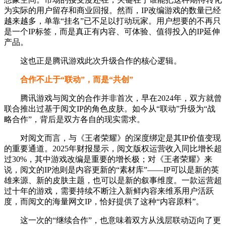
为实际的用户留存和商业回报。然而，IP改编游戏的数量已经
越来越多，单靠“挂名”已不足以打动玩家。用户想要的不再只
是一个IP标签，而是真正有内容、可体验、值得投入的IP延伸
产品。
这也正是腾讯游戏此次升级合作的核心逻辑。
合作不止于“联动”，而是“共创”
腾讯游戏与阅文的合作并非首次，早在2024年，双方就曾
联合推出过基于阅文IP的角色皮肤。如今从“联动”升级为“战
略合作”，背后是双方各自的现实需求。
对阅文而言，与《王者荣耀》的深度绑定是其IP价值变现
的重要通道。2025年财报显示，阅文版权运营收入同比增长超
过30%，其中游戏改编是重要的增长极；对《王者荣耀》来
说，阅文的IP池则是内容更新的“素材库”——IP可以是新的英
雄来源、新的皮肤主题，也可以是新的叙事维度。一款运营超
过十年的游戏，需要持续不断注入新鲜内容来维系用户活跃
度，而阅文的海量网文IP，恰好提供了这种“内容原料”。
这一次的“继续合作”，也意味着双方从浅层联动迈向了更