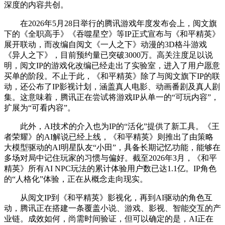
深度的内容共创。
在2026年5月28日举行的腾讯游戏年度发布会上，阅文旗
下的《全职高手》《吞噬星空》等IP正式宣布与《和平精英》
展开联动，而改编自阅文《一人之下》动漫的3D格斗游戏
《异人之下》，目前预约量已突破3000万。高关注度足以说
明，阅文IP的游戏化改编已经走出了实验室，进入了用户愿意
买单的阶段。不止于此，《和平精英》除了与阅文旗下IP的联
动，还公布了IP影视计划，涵盖真人电影、动画番剧及真人剧
集。这意味着，腾讯正在尝试将游戏IP从单一的“可玩内容”，
扩展为“可看内容”。
此外，AI技术的介入也为IP的“活化”提供了新工具。《王
者荣耀》的AI解说已经上线，《和平精英》则推出了由策略
大模型驱动的AI明星队友“小田”，具备长期记忆功能，能够在
多场对局中记住玩家的习惯与偏好。截至2026年3月，《和平
精英》所有AI NPC玩法的累计体验用户数已达1.1亿。IP角色
的“人格化”体验，正在从概念走向现实。
从阅文IP到《和平精英》影视化，再到AI驱动的角色互
动，腾讯正在搭建一条覆盖小说、游戏、影视、智能交互的产
业链。成效如何，尚需时间验证，但可以确定的是，AI正在