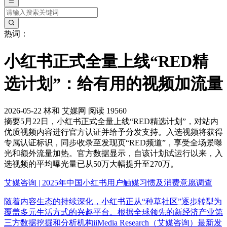
热词：
小红书正式全量上线“RED精
选计划”：给有用的视频加流量
2026-05-22
林和
艾媒网
阅读 19560
摘要
5月22日，小红书正式全量上线“RED精选计划”，对站内
优质视频内容进行官方认证并给予分发支持。入选视频将获得
专属认证标识，同步收录至发现页“RED频道”，享受全场景曝
光和额外流量加热。官方数据显示，自该计划试运行以来，入
选视频的平均曝光量已从50万大幅提升至270万。
艾媒咨询 | 2025年中国小红书用户触媒习惯及消费意愿调查
随着内容生态的持续深化，小红书正从“种草社区”逐步转型为
覆盖多元生活方式的兴趣平台。根据全球领先的新经济产业第
三方数据挖掘和分析机构iiMedia Research（艾媒咨询）最新发