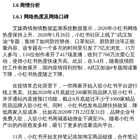
1.6 商情分析
1.6.1 网络热度及网络口碑
艾媒商情舆情数据监测系统数据显示，2020年小红书网络
热度保持上升。2020年1月26日，小红书社区上线了“武汉加
油”专题，集纳了如何防控肺炎、口罩知识、群防群治等正能
量内容。该专题在一个多月的时间里引发了7亿次浏览、15万
人参与，116位创作者开了417场直播，收到了768万次爱心互
动，使得小红书热度快速升高。此后，在3-4月，随着疫情防
控工作有效展开，国内疫情得到控制，#武汉加油#专题阅读量
下降，小红书热度随之下降。
在疫情常态化背景下，一些商家开始入驻小红书平台进行
线上售卖。比如2020年4月底超过200家民宿品牌入驻小红书，
并开通站内直接预订功能，截止6月底超过不少于1000家精品
民宿品牌入驻小红书。同时，小红书也发布品牌扶持政策，降
低商家入驻成本，比如在2020年7月22日至31日，品牌企业号
免费入驻，入驻小红书商城基础佣金下调至5%。随着小红书
产出的内容愈发多样，吸引了更多的流量流向平台。
11月，小红书开始支持笔记添加淘宝商品链接，合作笔记