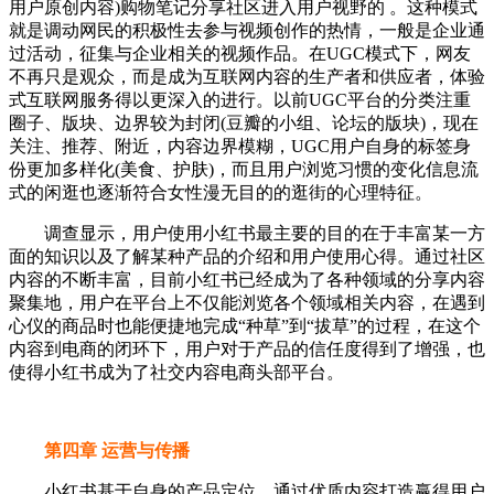
用户原创内容)购物笔记分享社区进入用户视野的 。这种模式
就是调动网民的积极性去参与视频创作的热情，一般是企业通
过活动，征集与企业相关的视频作品。在UGC模式下，网友
不再只是观众，而是成为互联网内容的生产者和供应者，体验
式互联网服务得以更深入的进行。以前UGC平台的分类注重
圈子、版块、边界较为封闭(豆瓣的小组、论坛的版块)，现在
关注、推荐、附近，内容边界模糊，UGC用户自身的标签身
份更加多样化(美食、护肤)，而且用户浏览习惯的变化信息流
式的闲逛也逐渐符合女性漫无目的的逛街的心理特征。
调查显示，用户使用小红书最主要的目的在于丰富某一方
面的知识以及了解某种产品的介绍和用户使用心得。通过社区
内容的不断丰富，目前小红书已经成为了各种领域的分享内容
聚集地，用户在平台上不仅能浏览各个领域相关内容，在遇到
心仪的商品时也能便捷地完成“种草”到“拔草”的过程，在这个
内容到电商的闭环下，用户对于产品的信任度得到了增强，也
使得小红书成为了社交内容电商头部平台。
第四章 运营与传播
小红书基于自身的产品定位，通过优质内容打造赢得用户