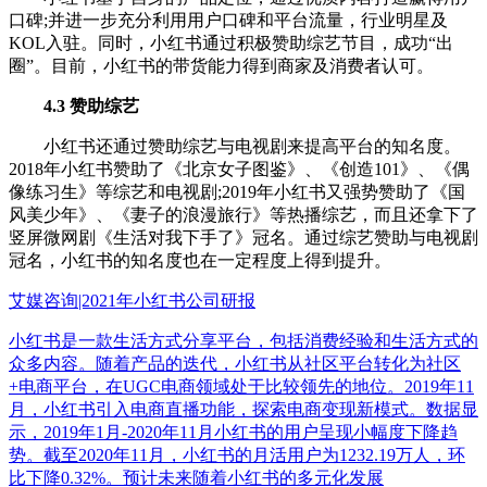
口碑;并进一步充分利用用户口碑和平台流量，行业明星及
KOL入驻。同时，小红书通过积极赞助综艺节目，成功“出
圈”。目前，小红书的带货能力得到商家及消费者认可。
4.3 赞助综艺
小红书还通过赞助综艺与电视剧来提高平台的知名度。
2018年小红书赞助了《北京女子图鉴》、《创造101》、《偶
像练习生》等综艺和电视剧;2019年小红书又强势赞助了《国
风美少年》、《妻子的浪漫旅行》等热播综艺，而且还拿下了
竖屏微网剧《生活对我下手了》冠名。通过综艺赞助与电视剧
冠名，小红书的知名度也在一定程度上得到提升。
艾媒咨询|2021年小红书公司研报
小红书是一款生活方式分享平台，包括消费经验和生活方式的
众多内容。随着产品的迭代，小红书从社区平台转化为社区
+电商平台，在UGC电商领域处于比较领先的地位。2019年11
月，小红书引入电商直播功能，探索电商变现新模式。数据显
示，2019年1月-2020年11月小红书的用户呈现小幅度下降趋
势。截至2020年11月，小红书的月活用户为1232.19万人，环
比下降0.32%。预计未来随着小红书的多元化发展