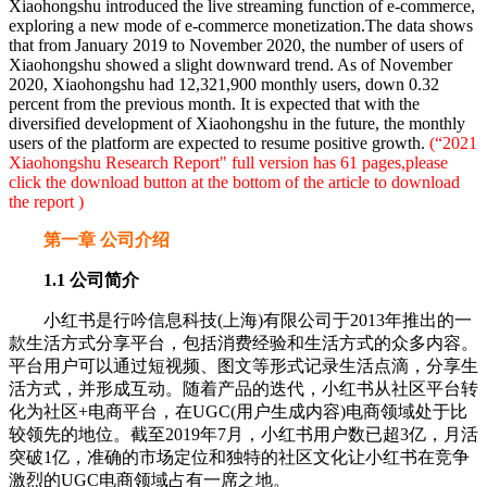
Xiaohongshu introduced the live streaming function of e-commerce,
exploring a new mode of e-commerce monetization.The data shows
that from January 2019 to November 2020, the number of users of
Xiaohongshu showed a slight downward trend. As of November
2020, Xiaohongshu had 12,321,900 monthly users, down 0.32
percent from the previous month. It is expected that with the
diversified development of Xiaohongshu in the future, the monthly
users of the platform are expected to resume positive growth.
(“2021
Xiaohongshu Research Report" full version has 61 pages,please
click the download button at the bottom of the article to download
the report )
第一章 公司介绍
1.1 公司简介
小红书是行吟信息科技(上海)有限公司于2013年推出的一
款生活方式分享平台，包括消费经验和生活方式的众多内容。
平台用户可以通过短视频、图文等形式记录生活点滴，分享生
活方式，并形成互动。随着产品的迭代，小红书从社区平台转
化为社区+电商平台，在UGC(用户生成内容)电商领域处于比
较领先的地位。截至2019年7月，小红书用户数已超3亿，月活
突破1亿，准确的市场定位和独特的社区文化让小红书在竞争
激烈的UGC电商领域占有一席之地。