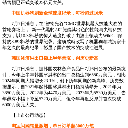
销售额已正式突破25亿元大关。
中国机器狗刷新全球速度纪录，每秒超过10米​
7月7日消息，在“智绘光谷”CMG世界机器人技能大赛的
首轮赛场上，“新一代黑豹2.0”凭借其出色的性能与尖端科技
支持，以10.3米/秒的惊人速度打破了由波士顿动力WildCat保
持的8.89米/秒的世界纪录。这项成就改写了机器狗领域沉寂十
年之久的最高纪录，彰显了国产技术的突破性进展。
韩国冰淇淋出口额上半年暴涨，创历史新高​
7月7日消息，据韩国农林畜产食品部7月6日公布的最新统
计，今年上半年韩国冰淇淋的出口总额达到6550万美元，相比
2024年同期大幅增长23.1%，创下历年同期的新高峰。历史数
据显示，自2021年起韩国冰淇淋出口额持续攀升，2021年为
3850万美元、2022年为4470万美元、2023年为5530万美元，去
年虽有小幅下降至5320万美元，但今年再度反弹并首次突破
6000万美元大关。
【上市公司动态】
​​淘宝闪购销量激增，单日订单超8000万笔