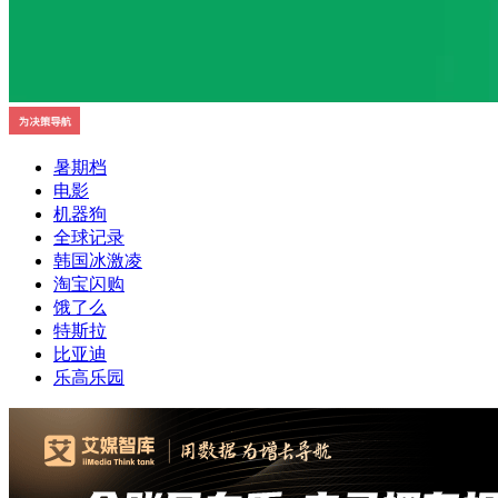
暑期档
电影
机器狗
全球记录
韩国冰激凌
淘宝闪购
饿了么
特斯拉
比亚迪
乐高乐园