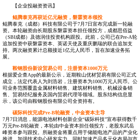
【企业投融资资讯】
鲲腾泰克再获近亿元融资，磐霖资本领投​
鲲腾泰克（成都）科技有限公司于7月7日宣布完成新一轮融
资。本轮融资由长期股东磐霖资本担任领投方，成都思佰益
（SBI成都）及德润佳投资机构跟投。此前，公司已在Pre-A轮
追加投资中获磐霖资本、英诺天使及重庆鹏瑞的联合追加支
持。两次融资累计总额接近1亿元人民币，旨在加速业务拓
展。
​​鞍钢股份新设贸易公司，注册资本1000万元​
根据爱企查App的最新公示，近期鞍山优材贸易有限公司正式
成立，法定代表人为刘浩岩，注册资本为1000万元人民币。公
司业务范围覆盖金属材料销售、建筑材料销售、机械设备销
售、贸易经纪服务及国内贸易代理等领域。股东结构信息显
示，该公司由鞍钢股份有限公司全资持有。
​​
碳际科技完成Pre-B轮融资，中金资本主导​
7月7日消息，能源电池材料创新企业“碳际科技”宣布获得数千
万元Pre-B轮融资，本轮由中金资本担任领投方，老股东武岳
峰资本参与跟投。所融资金将重点用于储能电池产品的产业化
推进，加强技术中心研发实力，同时加速产品多元化布局与市