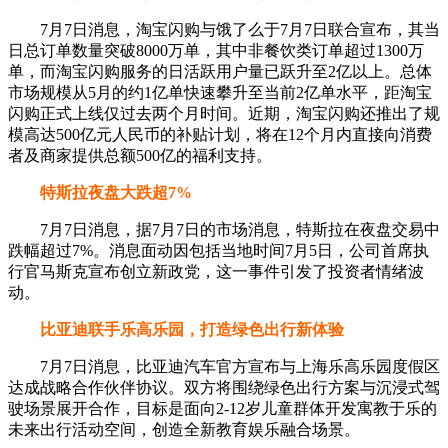
7月7日消息，淘宝闪购与饿了么于7月7日联合宣布，其当
日总订单数量突破8000万单，其中非餐饮类订单超过1300万
单，而淘宝闪购服务的日活跃用户量已跃升至2亿以上。总体
市场规模从5月的约1亿单快速攀升至当前2亿单水平，距淘宝
闪购正式上线仅过去两个月时间。近期，淘宝闪购还推出了规
模高达500亿元人民币的补贴计划，将在12个月内直接向消费
者及商家提供总额500亿的福利支持。
特斯拉夜盘大跌超7%
7月7日消息，据7月7日的市场消息，特斯拉在夜盘交易中
跌幅超过7%。消息面动因包括当地时间7月5日，公司首席执
行官马斯克宣布创立新政党，这一事件引发了投资者情绪波
动。
比亚迪联手乐高乐园，打造绿色出行新体验​
7月7日消息，比亚迪汽车官方宣布与上海乐高乐园度假区
达成战略合作伙伴协议。双方将围绕绿色出行方案与沉浸式驾
驶场景展开合作，目标是面向2-12岁儿童群体开发寓教于乐的
未来出行活动空间，创造全新教育娱乐融合场景。