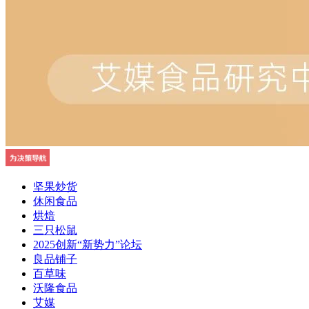
坚果炒货
休闲食品
烘焙
三只松鼠
2025创新“新势力”论坛
良品铺子
百草味
沃隆食品
艾媒