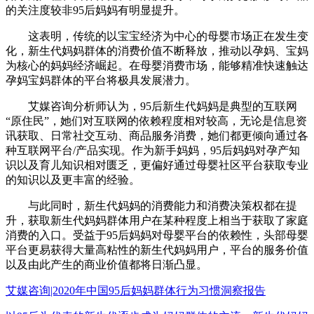
的关注度较非95后妈妈有明显提升。
这表明，传统的以宝宝经济为中心的母婴市场正在发生变
化，新生代妈妈群体的消费价值不断释放，推动以孕妈、宝妈
为核心的妈妈经济崛起。在母婴消费市场，能够精准快速触达
孕妈宝妈群体的平台将极具发展潜力。
艾媒咨询分析师认为，95后新生代妈妈是典型的互联网
“原住民”，她们对互联网的依赖程度相对较高，无论是信息资
讯获取、日常社交互动、商品服务消费，她们都更倾向通过各
种互联网平台/产品实现。作为新手妈妈，95后妈妈对孕产知
识以及育儿知识相对匮乏，更偏好通过母婴社区平台获取专业
的知识以及更丰富的经验。
与此同时，新生代妈妈的消费能力和消费决策权都在提
升，获取新生代妈妈群体用户在某种程度上相当于获取了家庭
消费的入口。受益于95后妈妈对母婴平台的依赖性，头部母婴
平台更易获得大量高粘性的新生代妈妈用户，平台的服务价值
以及由此产生的商业价值都将日渐凸显。
艾媒咨询|2020年中国95后妈妈群体行为习惯洞察报告