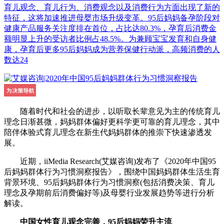
育儿观念、育儿行为、消费观念以及消费行为方面出现了新的
特征，这将加速推进母婴市场升级变革。95后妈妈备孕阶段对
健康产品服务关注度排在首位，占比达80.3%，孕育后消费金
额明显上升的受访者比例占48.5%。为兼顾宝宝发育和自身健
康，孕育后更多95后妈妈成为营养保健行动派，高频消费的人
数达24
随着时代和社会的进步，以听取长辈意见为主的传统育儿
理念日渐甚微，妈妈群体偏好更科学更可靠的育儿理念，其中
陪伴体验式育儿理念在新生代妈妈群体的推崇下快速渗透发
展。
近期，iiMedia Research(艾媒咨询)发布了《2020年中国95
后妈妈群体行为习惯洞察报告》，围绕中国妈妈群体生活生育
背景环境、95后妈妈群体行为习惯洞察(包括消费决策、育儿
理念及孕期前后消费偏好等)及母婴行业发展趋势等进行分析
解读。
中国女性育儿观念完善，95后妈妈荣升主流