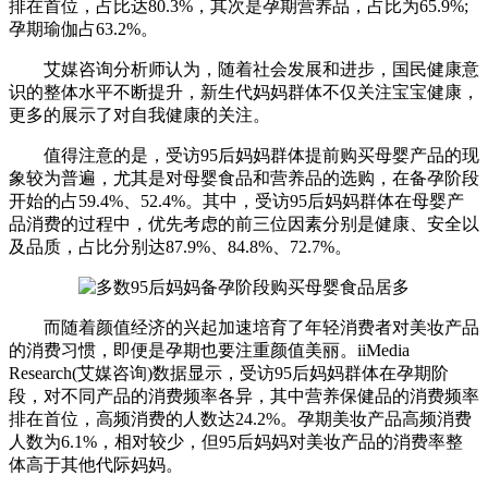
排在首位，占比达80.3%，其次是孕期营养品，占比为65.9%;
孕期瑜伽占63.2%。
艾媒咨询分析师认为，随着社会发展和进步，国民健康意
识的整体水平不断提升，新生代妈妈群体不仅关注宝宝健康，
更多的展示了对自我健康的关注。
值得注意的是，受访95后妈妈群体提前购买母婴产品的现
象较为普遍，尤其是对母婴食品和营养品的选购，在备孕阶段
开始的占59.4%、52.4%。其中，受访95后妈妈群体在母婴产
品消费的过程中，优先考虑的前三位因素分别是健康、安全以
及品质，占比分别达87.9%、84.8%、72.7%。
而随着颜值经济的兴起加速培育了年轻消费者对美妆产品
的消费习惯，即便是孕期也要注重颜值美丽。iiMedia
Research(艾媒咨询)数据显示，受访95后妈妈群体在孕期阶
段，对不同产品的消费频率各异，其中营养保健品的消费频率
排在首位，高频消费的人数达24.2%。孕期美妆产品高频消费
人数为6.1%，相对较少，但95后妈妈对美妆产品的消费率整
体高于其他代际妈妈。