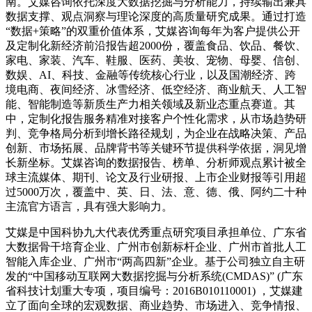
南。艾媒咨询依托深度大数据挖掘与分析能力，持续输出兼具
数据支撑、观点洞察与理论深度的高质量研究成果。通过打造
“数据+策略”的双重价值体系，艾媒咨询每年为客户提供公开
及定制化新经济前沿报告超2000份，覆盖食品、饮品、餐饮、
家电、家装、汽车、鞋服、医药、美妆、宠物、母婴、信创、
数娱、AI、科技、金融等传统核心行业，以及国潮经济、跨
境电商、夜间经济、冰雪经济、低空经济、商业航天、人工智
能、智能制造等新质生产力相关领域及新业态重点赛道。其
中，定制化报告服务精准对接客户个性化需求，从市场趋势研
判、竞争格局分析到增长路径规划，为企业在战略决策、产品
创新、市场拓展、品牌背书等关键环节提供科学依据，洞见增
长新坐标。艾媒咨询的数据报告、榜单、分析师观点累计被全
球主流媒体、期刊、论文及行业研报、上市企业财报等引用超
过5000万次，覆盖中、英、日、法、意、德、俄、阿约二十种
主流官方语言，具有强大影响力。
艾媒是中国科协九大代表优秀重点研究项目承担单位、广东省
大数据骨干培育企业、广州市创新标杆企业、广州市首批人工
智能入库企业、广州市“两高四新”企业。基于公司独立自主研
发的“中国移动互联网大数据挖掘与分析系统(CMDAS)” (广东
省科技计划重大专项，项目编号：2016B010110001) ，艾媒建
立了面向全球的宏观数据、商业趋势、市场进入、竞争情报、