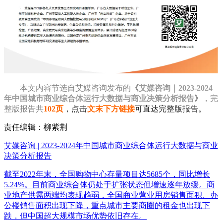
本文内容节选自艾媒咨询发布的
《
艾媒咨询｜2023-2024
年中国城市商业综合体运行大数据与商业决策分析报告
》
，完
整版报告共
102页
，点击
文末下方链接
可直达完整版报告。
责任编辑：柳紫荆
艾媒咨询 | 2023-2024年中国城市商业综合体运行大数据与商业
决策分析报告
截至2022年末，全国购物中心存量项目达5685个，同比增长
5.24%。目前商业综合体仍处于扩张状态但增速逐年放缓。商
业地产供需两端均表现趋弱，全国商业营业用房销售面积、办
公楼销售面积出现下降，重点城市主要商圈的租金也出现下
跌，但中国超大规模市场优势依旧存在。