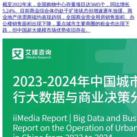
截至2022年末，全国购物中心存量项目达5685个，同比增长
5.24%。目前商业综合体仍处于扩张状态但增速逐年放缓。商
业地产供需两端均表现趋弱，全国商业营业用房销售面积、办
公楼销售面积出现下降，重点城市主要商圈的租金也出现下
跌，但中国超大规模市场优势依旧存在。