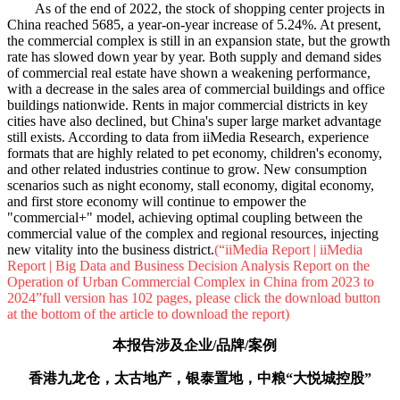
As of the end of 2022, the stock of shopping center projects in
China reached 5685, a year-on-year increase of 5.24%. At present,
the commercial complex is still in an expansion state, but the growth
rate has slowed down year by year. Both supply and demand sides
of commercial real estate have shown a weakening performance,
with a decrease in the sales area of commercial buildings and office
buildings nationwide. Rents in major commercial districts in key
cities have also declined, but China's super large market advantage
still exists. According to data from iiMedia Research, experience
formats that are highly related to pet economy, children's economy,
and other related industries continue to grow. New consumption
scenarios such as night economy, stall economy, digital economy,
and first store economy will continue to empower the
"commercial+" model, achieving optimal coupling between the
commercial value of the complex and regional resources, injecting
new vitality into the business district.
(“iiMedia Report | iiMedia
Report | Big Data and Business Decision Analysis Report on the
Operation of Urban Commercial Complex in China from 2023 to
2024”full version has 102 pages, please click the download button
at the bottom of the article to download the report)
本报告涉及企业/品牌/案例
香港九龙仓，太古地产，银泰置地，中粮“大悦城控股”