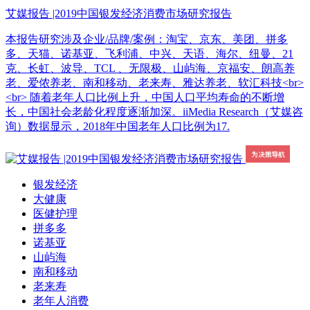
艾媒报告 |2019中国银发经济消费市场研究报告
本报告研究涉及企业/品牌/案例：淘宝、京东、美团、拼多
多、天猫、诺基亚、飞利浦、中兴、天语、海尔、纽曼、21
克、长虹、波导、TCL 、无限极、山屿海、京福安、朗高养
老、爱侬养老、南和移动、老来寿、雅达养老、软汇科技<br>
<br> 随着老年人口比例上升，中国人口平均寿命的不断增
长，中国社会老龄化程度逐渐加深。iiMedia Research（艾媒咨
询）数据显示，2018年中国老年人口比例为17.
银发经济
大健康
医健护理
拼多多
诺基亚
山屿海
南和移动
老来寿
老年人消费