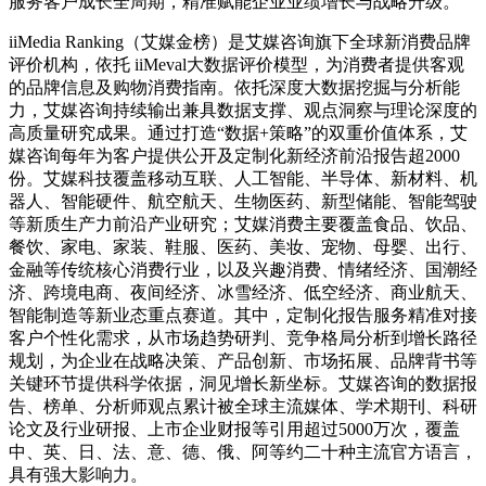
服务客户成长全周期，精准赋能企业业绩增长与战略升级。
iiMedia Ranking（艾媒金榜）是艾媒咨询旗下全球新消费品牌
评价机构，依托 iiMeval大数据评价模型，为消费者提供客观
的品牌信息及购物消费指南。依托深度大数据挖掘与分析能
力，艾媒咨询持续输出兼具数据支撑、观点洞察与理论深度的
高质量研究成果。通过打造“数据+策略”的双重价值体系，艾
媒咨询每年为客户提供公开及定制化新经济前沿报告超2000
份。艾媒科技覆盖移动互联、人工智能、半导体、新材料、机
器人、智能硬件、航空航天、生物医药、新型储能、智能驾驶
等新质生产力前沿产业研究；艾媒消费主要覆盖食品、饮品、
餐饮、家电、家装、鞋服、医药、美妆、宠物、母婴、出行、
金融等传统核心消费行业，以及兴趣消费、情绪经济、国潮经
济、跨境电商、夜间经济、冰雪经济、低空经济、商业航天、
智能制造等新业态重点赛道。其中，定制化报告服务精准对接
客户个性化需求，从市场趋势研判、竞争格局分析到增长路径
规划，为企业在战略决策、产品创新、市场拓展、品牌背书等
关键环节提供科学依据，洞见增长新坐标。艾媒咨询的数据报
告、榜单、分析师观点累计被全球主流媒体、学术期刊、科研
论文及行业研报、上市企业财报等引用超过5000万次，覆盖
中、英、日、法、意、德、俄、阿等约二十种主流官方语言，
具有强大影响力。