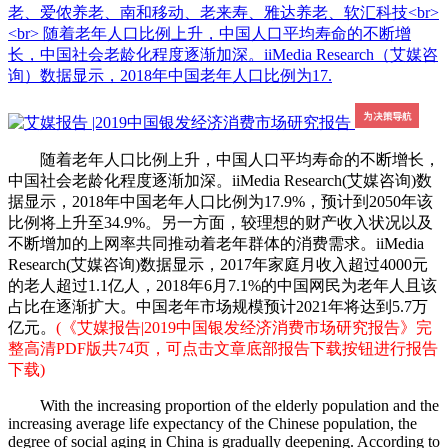
老、爱侬养老、南和移动、老来寿、雅达养老、软汇科技<br>
<br> 随着老年人口比例上升，中国人口平均寿命的不断增
长，中国社会老龄化程度逐渐加深。iiMedia Research（艾媒咨
询）数据显示，2018年中国老年人口比例为17.
随着老年人口比例上升，中国人口平均寿命的不断增长，
中国社会老龄化程度逐渐加深。iiMedia Research(艾媒咨询)数
据显示，2018年中国老年人口比例为17.9%，预计到2050年该
比例将上升至34.9%。另一方面，较理想的财产收入状况以及
不断增加的上网率共同推动着老年群体的消费需求。iiMedia
Research(艾媒咨询)数据显示，2017年家庭月收入超过4000元
的老人超过1.1亿人，2018年6月7.1%的中国网民为老年人且该
占比在逐渐扩大。中国老年市场规模预计2021年将达到5.7万
亿元。
(《艾媒报告|2019中国银发经济消费市场研究报告》完
整高清PDF版共74页，可点击文章底部报告下载按钮进行报告
下载)
With the increasing proportion of the elderly population and the
increasing average life expectancy of the Chinese population, the
degree of social aging in China is gradually deepening. According to