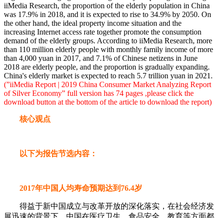
iiMedia Research, the proportion of the elderly population in China
was 17.9% in 2018, and it is expected to rise to 34.9% by 2050. On
the other hand, the ideal property income situation and the
increasing Internet access rate together promote the consumption
demand of the elderly groups. According to iiMedia Research, more
than 110 million elderly people with monthly family income of more
than 4,000 yuan in 2017, and 7.1% of Chinese netizens in June
2018 are elderly people, and the proportion is gradually expanding.
China's elderly market is expected to reach 5.7 trillion yuan in 2021.
(”iiMedia Report | 2019 China Consumer Market Analyzing Report
of Silver Economy” full version has 74 pages ,please click the
download button at the bottom of the article to download the report)
核心观点
以下为报告节选内容：
2017年中国人均寿命预期达到76.4岁
得益于新中国成立与改革开放的深化落实，在社会经济发
展迅速的背景下，中国在医疗卫生、食品安全、教育等方面都