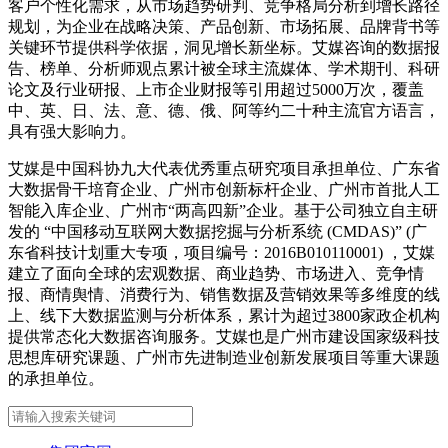
客户个性化需求，从市场趋势研判、竞争格局分析到增长路径
规划，为企业在战略决策、产品创新、市场拓展、品牌背书等
关键环节提供科学依据，洞见增长新坐标。艾媒咨询的数据报
告、榜单、分析师观点累计被全球主流媒体、学术期刊、科研
论文及行业研报、上市企业财报等引用超过5000万次，覆盖
中、英、日、法、意、德、俄、阿等约二十种主流官方语言，
具有强大影响力。
艾媒是中国科协九大代表优秀重点研究项目承担单位、广东省
大数据骨干培育企业、广州市创新标杆企业、广州市首批人工
智能入库企业、广州市“两高四新”企业。基于公司独立自主研
发的 “中国移动互联网大数据挖掘与分析系统 (CMDAS)” (广
东省科技计划重大专项，项目编号：2016B010110001) ，艾媒
建立了面向全球的宏观数据、商业趋势、市场进入、竞争情
报、商情舆情、消费行为、销售数据及营销效果等多维度的线
上、线下大数据监测与分析体系，累计为超过3800家政企机构
提供常态化大数据咨询服务。艾媒也是广州市建设国家级科技
思想库研究课题、广州市先进制造业创新发展项目等重大课题
的承担单位。