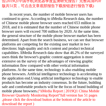
告|2019Q1中国手机浏览器季度监测研究报告》完整高清PDF
版共51页，可点击文章底部报告下载按钮进行报告下载)
In recent years, the number of mobile browser users has
continued to grow. According to iiMedia Research data, the number
of Chinese mobile phone browser users reached 653 million in
2018, and it is estimated that the number of Chinese mobile phone
browser users will exceed 700 million by 2020. At the same time,
the general structure of the mobile phone browser market has been
determined. Apart from the search business, we can see that browser
platforms are competing for the existing user market in two
directions: high-quality and rich content and product technical
capabilities. IiMedia Research data show that 46.2% of the surveyed
users think the browser's graphic content aggregation is more
extensive on the survey of the advantages of viewing graphic
information flow compared with other vertical information
platforms. At the same time, technology is also enabling mobile
phone browsers. Artificial intelligence technology is accelerating to
the application end.Using artificial intelligence technology to enable
products has become an industry consensus. In the future, building
safe and comfortable products will be the focus of brand building of
mobile phone browsers.
(“iiMedia Report | 2019Q1 China Mobile
Browser Quarterly Monitoring Report”full version has 51 pages
,please click the download button at the bottom of the article to
download the report )