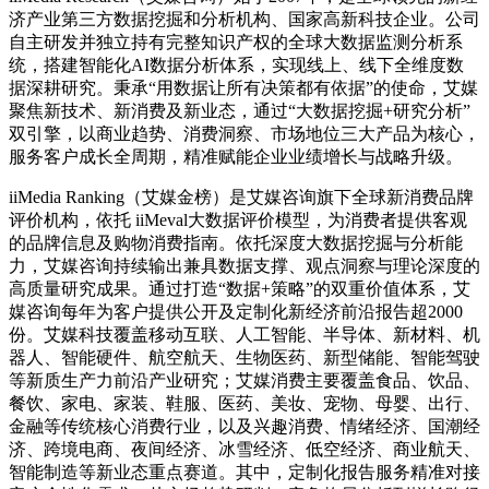
济产业第三方数据挖掘和分析机构、国家高新科技企业。公司
自主研发并独立持有完整知识产权的全球大数据监测分析系
统，搭建智能化AI数据分析体系，实现线上、线下全维度数
据深耕研究。秉承“用数据让所有决策都有依据”的使命，艾媒
聚焦新技术、新消费及新业态，通过“大数据挖掘+研究分析”
双引擎，以商业趋势、消费洞察、市场地位三大产品为核心，
服务客户成长全周期，精准赋能企业业绩增长与战略升级。
iiMedia Ranking（艾媒金榜）是艾媒咨询旗下全球新消费品牌
评价机构，依托 iiMeval大数据评价模型，为消费者提供客观
的品牌信息及购物消费指南。依托深度大数据挖掘与分析能
力，艾媒咨询持续输出兼具数据支撑、观点洞察与理论深度的
高质量研究成果。通过打造“数据+策略”的双重价值体系，艾
媒咨询每年为客户提供公开及定制化新经济前沿报告超2000
份。艾媒科技覆盖移动互联、人工智能、半导体、新材料、机
器人、智能硬件、航空航天、生物医药、新型储能、智能驾驶
等新质生产力前沿产业研究；艾媒消费主要覆盖食品、饮品、
餐饮、家电、家装、鞋服、医药、美妆、宠物、母婴、出行、
金融等传统核心消费行业，以及兴趣消费、情绪经济、国潮经
济、跨境电商、夜间经济、冰雪经济、低空经济、商业航天、
智能制造等新业态重点赛道。其中，定制化报告服务精准对接