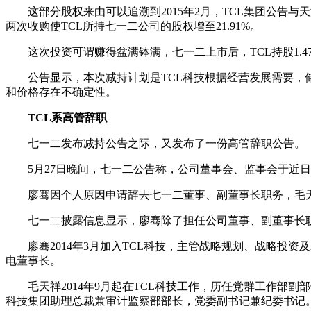
这部分股权来由可以追溯到2015年2月，TCL集团公告与天
两次收购使TCL所持七一二公司的股权增至21.91%。
这次投资可谓赚得盆满钵满，七一二上市后，TCL持股1.4
公告显示，本次减持计划是TCL科技根据经营发展需要，储
和价格存在不确定性。
TCL系高管辞职
七一二发布减持公告之际，又发布了一份高管辞职公告。
5月27日晚间，七一二公告称，公司董事会、监事会于近日
廖骞因个人原因申请辞去七一二董事、副董事长职务，毛天
七一二披露信息显示，廖骞除了担任公司董事、副董事长职
廖骞2014年3月加入TCL科技，主管战略规划、战略投资
电董事长。
毛天祥2014年9月起在TCL科技工作，历任党群工作部副部长
科技集团助理总裁兼审计监察部部长，党委副书记兼纪委书记