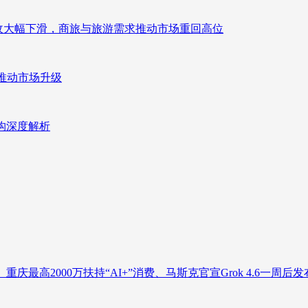
来营收大幅下滑，商旅与旅游需求推动市场重回高位
推动市场升级
重构深度解析
庆最高2000万扶持“AI+”消费、马斯克官宣Grok 4.6一周后发