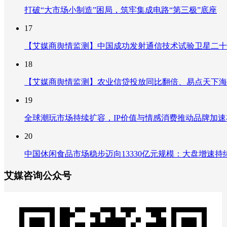
打破“大市场小制造”困局，筑牢集成电路“第三极”底座
17
【艾媒商舆情监测】中国成功发射通信技术试验卫星二十
18
【艾媒商舆情监测】农业信贷投放同比翻倍、易点天下海
19
全球潮玩市场持续扩容，IP价值与情感消费推动品牌加
20
中国休闲食品市场稳步迈向13330亿元规模：大盘增速
艾媒咨询公众号