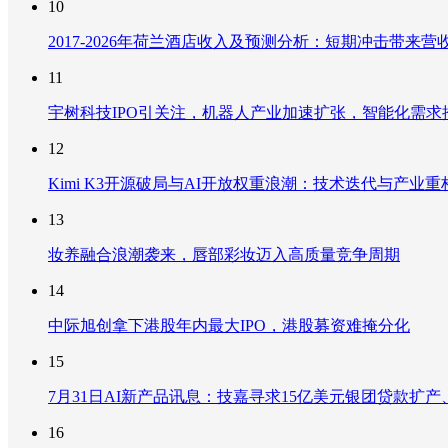
10
2017-2026年荷兰酒店收入及预测分析：短期冲击带
11
宇树科技IPO引关注，机器人产业加速扩张，智能化需求
12
Kimi K3开源破局与AI开放权重浪潮：技术迭代与产业
13
妆养融合浪潮袭来，唇部彩妆迈入高质量竞争周期
14
中际旭创拿下港股年内最大IPO，港股募资难掩分化
15
7月31日AI新产品讯息：技嘉寻求15亿美元银团贷款扩产、重
16