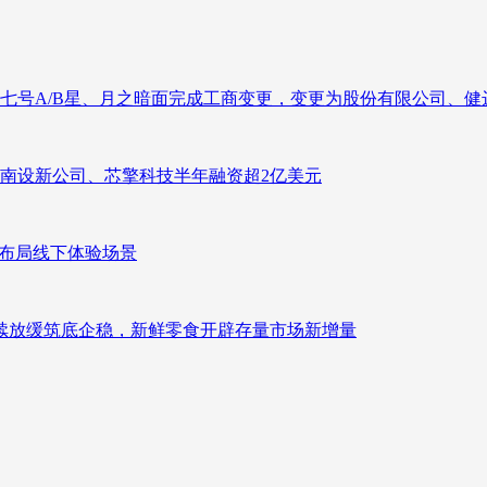
七号A/B星、月之暗面完成工商变更，变更为股份有限公司、健
南设新公司、芯擎科技半年融资超2亿美元
速布局线下体验场景
持续放缓筑底企稳，新鲜零食开辟存量市场新增量