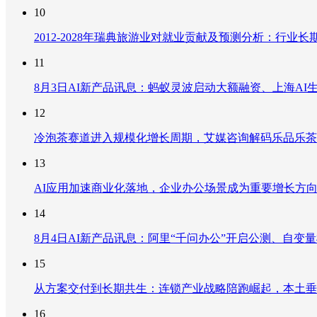
10
2012-2028年瑞典旅游业对就业贡献及预测分析：行
11
8月3日AI新产品讯息：蚂蚁灵波启动大额融资、上海AI生
12
冷泡茶赛道进入规模化增长周期，艾媒咨询解码乐品乐茶
13
AI应用加速商业化落地，企业办公场景成为重要增长方
14
8月4日AI新产品讯息：阿里“千问办公”开启公测、自变量机器
15
从方案交付到长期共生：连锁产业战略陪跑崛起，本土垂
16