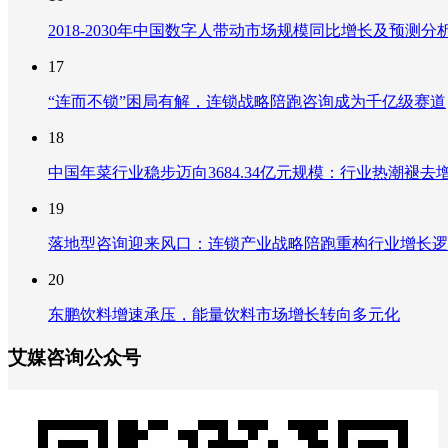
2018-2030年中国数字人带动市场规模同比增长及预
17
“连而不锁”困局有解，连锁战略陪跑咨询成为千亿级赛道
18
中国年菜行业稳步迈向3684.34亿元规模：行业热潮
19
落地型咨询迎来风口：连锁产业战略陪跑重构行业增长逻
20
东鹏饮料增速承压，能量饮料市场增长转向多元化
艾媒咨询公众号