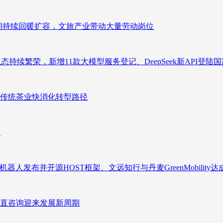
业长期持续回暖扩容，文旅产业带动大量劳动岗位
态持续繁荣，新增11款大模型服务登记、DeepSeek新API登陆
传统茶业快消化转型路径
向
人发布并开源HOST框架、文远知行与丹麦GreenMobility
直咨询迎来发展新周期