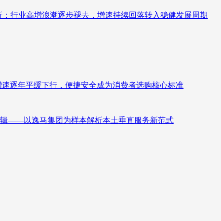
测分析：行业高增浪潮逐步褪去，增速持续回落转入稳健发展周期
褪去增速逐年平缓下行，便捷安全成为消费者选购核心标准
辑——以逸马集团为样本解析本土垂直服务新范式