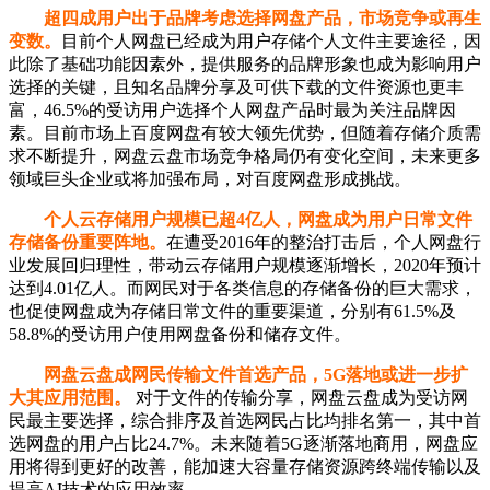
超四成用户出于品牌考虑选择网盘产品，市场竞争或再生
变数。
目前个人网盘已经成为用户存储个人文件主要途径，因
此除了基础功能因素外，提供服务的品牌形象也成为影响用户
选择的关键，且知名品牌分享及可供下载的文件资源也更丰
富，46.5%的受访用户选择个人网盘产品时最为关注品牌因
素。目前市场上百度网盘有较大领先优势，但随着存储介质需
求不断提升，网盘云盘市场竞争格局仍有变化空间，未来更多
领域巨头企业或将加强布局，对百度网盘形成挑战。
个人云存储用户规模已超4亿人，网盘成为用户日常文件
存储备份重要阵地。
在遭受2016年的整治打击后，个人网盘行
业发展回归理性，带动云存储用户规模逐渐增长，2020年预计
达到4.01亿人。而网民对于各类信息的存储备份的巨大需求，
也促使网盘成为存储日常文件的重要渠道，分别有61.5%及
58.8%的受访用户使用网盘备份和储存文件。
网盘云盘成网民传输文件首选产品，5G落地或进一步扩
大其应用范围。
对于文件的传输分享，网盘云盘成为受访网
民最主要选择，综合排序及首选网民占比均排名第一，其中首
选网盘的用户占比24.7%。未来随着5G逐渐落地商用，网盘应
用将得到更好的改善，能加速大容量存储资源跨终端传输以及
提高AI技术的应用效率。