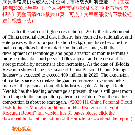
来竞争格局仍有较大变化空间，市场战火即将重燃。
(《艾媒
咨询|2020上半年中国个人网盘市场现状及头部企业布局研究
报告》完整高清PDF版共31页，可点击文章底部报告下载按钮
进行报告下载)
After the suffer of tighten restriction in 2016, the development
of China personal cloud disk industry has returned to rationality, and
enterprises with strong qualification background have become the
main competitors in the market. On the other hand, with the
development of technology and popularization of mobile terminals,
more terminal data and personal files appear, and the demand for
storage media by netizens is also increasing. As the data of iiMedia
Research showed, the user scale of China Personal Cloud Storage
Industry is expected to exceed 400 million in 2020. The expansion
of market space also makes the giant enterprises in various fields
focus on the personal cloud disk industry again. Although Baidu
Netdisk has the leading advantage at present, there is still great room
for change in the competition pattern in the future. And the market
competition is about to start again.
(“2020 H1 China Personal Cloud
Disk Industry Market Condition and Head Enterprise Layout
Research Report" full version has 31 pages,please click the
download button at the bottom of the article to download the report )
核心观点