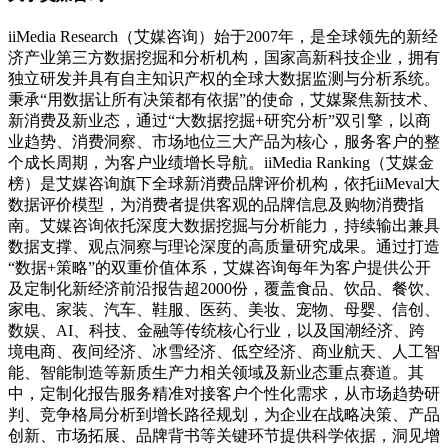
iiMedia Research（艾媒咨询）始于2007年，是全球领先的新经
济产业第三方数据挖掘和分析机构，国家高新科技企业，拥有
独立研发并具有自主知识产权的全球大数据监测与分析系统。
秉承“用数据让所有决策都有依据”的使命，艾媒聚焦新技术、
新消费及新业态，通过“大数据挖掘+研究分析”双引擎，以商
业趋势、消费洞察、市场地位三大产品为核心，服务客户的整
个成长周期，为客户业绩增长导航。iiMedia Ranking（艾媒金
榜）是艾媒咨询旗下全球新消费品牌评价机构，依托iiMeval大
数据评价模型，为消费者提供客观的品牌信息及购物消费指
南。艾媒咨询依托深度大数据挖掘与分析能力，持续输出兼具
数据支撑、观点洞察与理论深度的高质量研究成果。通过打造
“数据+策略”的双重价值体系，艾媒咨询每年为客户提供公开
及定制化新经济前沿报告超2000份，覆盖食品、饮品、餐饮、
家电、家装、汽车、鞋服、医药、美妆、宠物、母婴、信创、
数娱、AI、科技、金融等传统核心行业，以及国潮经济、跨
境电商、夜间经济、冰雪经济、低空经济、商业航天、人工智
能、智能制造等新质生产力相关领域及新业态重点赛道。其
中，定制化报告服务精准对接客户个性化需求，从市场趋势研
判、竞争格局分析到增长路径规划，为企业在战略决策、产品
创新、市场拓展、品牌背书等关键环节提供科学依据，洞见增