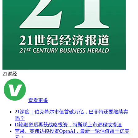
21财经
查看更多
21深度｜伯克希尔市值首破万亿，巴菲特还要继续卖
吗？
D轮融资后再获战略投资，特斯联上市进程或提速
苹果、英伟达拟投资OpenAI，最新一轮估值超千亿美
元！