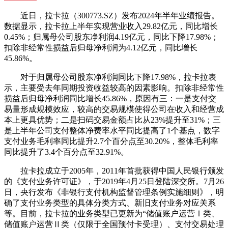
近日，拉卡拉（300773.SZ）发布2024年半年业绩报告。
数据显示，拉卡拉上半年实现营业收入29.82亿元，同比增长
0.45%；归属母公司股东净利润4.19亿元，同比下降17.98%；
扣除非经常性损益后归母净利润为4.12亿元，同比增长
45.86%。
对于归属母公司股东净利润同比下降17.98%，拉卡拉表
示，主要受去年同期投资收益较高的因素影响。扣除非经常性
损益后归母净利润同比增长45.86%，原因有三：一是支付交
易量形成规模效应，较高的交易规模使得公司在收入和经营成
本上更具优势；二是扫码交易金额占比从23%提升至31%；三
是上半年公司支付整体净费率水平同比提高了1个基点，数字
支付业务毛利率同比提升2.7个百分点至30.20%，整体毛利率
同比提升了3.4个百分点至32.91%。
拉卡拉成立于2005年，2011年首批获得中国人民银行颁发
的《支付业务许可证》，于2019年4月25日登陆深交所。7月26
日，央行发布《非银行支付机构监督管理条例实施细则》，明
确了支付业务类型的具体分类方式、新旧支付业务对应关系
等。目前，拉卡拉的业务类型已更新为“储值账户运营Ⅰ类、
储值账户运营Ⅱ类（仅限于全国预付卡受理）、支付交易处理