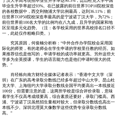
丁汉大学高考统招毕业生升学率达90.3%，昆山杜克大学中国
毕业生升学率超过93%。在已披露的前往世界TOP10院校深造
的各校数据中，西交利物浦大学比例最高，达到36.11%；前
往世界TOP50院校深造率最高的是宁波诺丁汉大学，为72%；
前往世界前100名大学的比例均在八九成，且升学的国家和地
区呈现多元化趋势。（注：各学校采用的世界高校排名口径不
一，此处仅作粗略归类。）
究其原因，何俊楠分析称：“中外合作办学院校会采用国
际化的师资，有的老师会在学生申请的学校里任教的经历。如
果推荐信也是他写的，申请学校的成功率就更高。另外这些大
学多为全英授课，学生的语言能力也是他们申请时很大的优
势。”
肖经栋向南方财经全媒体记者表示：“香港中文大学（深
圳）在广东的高考录取分数线已经多年超过中山大学。昆山杜
克大学、上海纽约大学录取分数线全国平均要高出一本线接近
100分，但需要注意的是，这两所学校是综合评价录取，意味
着学生不仅高考成绩要高，综合素质还要好，录取门槛高。西
浦、宁波诺丁汉虽然招生量相对较大，但录取分数线也高出一
本线不少。深圳北理莫大像数学这些优势专业录取分数线
高。”