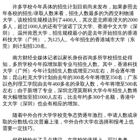
许多学校今年具体的招生计划目前尚未发布，如果参照去
年各校的招生/录取人数来看，招生人数最多的为西交利物浦
大学，该校招生规模达到了4400人，其次是北师港浸大的2000
多人，超过1000人的还有宁波诺丁汉大学、香港中文大学（深
圳）、温州肯恩大学，招生规模最小的是去年开始招生的香港
科技大学（广州），为125人。今年招生的香港城市大学（东
莞）则计划招120名。
南方财经全媒体记者以家长身份咨询多所学校招生处得
知，多所学校今年拟增加新专业与招生人数。其中，香港科技
大学（广州）今年计划招生人数或增至250左右，并会逐年增
加；昆山杜克大学计划由去年的300名今年将增至350名；广东
以色列理工学院由去年460多名的录取人数，今年将增至500名
左右；由于新增了专业，深圳北理莫斯科大学今年招生人数将
有大幅增加至招1000人左右，比去年约多300个名额，香港中
文大学（深圳）也会有相应的增加。
随着中外合作大学学校竞争态势逐年激烈，申请人数或录
取的分数线/位次普遍上涨，中外合作大学在选择和报考上也
需要一定技巧。
何俊楠给出了几点建议。在学校的选择上，可以参考