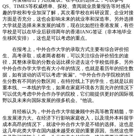
QS、TIMES等权威榜单、探校、查阅就业质量报告等对感兴
趣的学校和专业加深了解，其次看学校在科研设置、企业对接
方面是否充分，这也会影响未来的就业率和深造率。另外选择
大学就是选择未来发展的城市，现在比如想往香港发展，有些
学校是可以在毕业后获得两年的香港IANG签证（非本地毕业
生移民安排），这也是可以考虑的重点。
在报考上，中外合作大学的录取方式主要有综合评价招
生、高考录取，或者两者都有，可以关注综合评价招生的途
径，其整体录取的分数会远比裸分进去这个学校低得多。另外
中外合作办学大学也有大小年的情况，也就是看历年的招生数
据，如有波动的话可以考虑“捡漏”。“中外合作办学院校的招
生分数有不同的分数区间，在特控线上下的学生，也就是以前
重本线、一本线的学生，如果在家庭环境各方面允许的情况下
可以优先考虑中外合作办学的院校，它们能提供更好的国际视
野以及未来向国际发展的很多机会。”他说。
肖经栋认为，中外合作大学能兼顾中外高等教育精髓，学
生发展潜力大。在经济下行影响家庭收入，以及境外本科留学
成本高昂的情况下，就读中外合作大学是不错的选择。这也是
这几年此类大学在国内越来越受欢迎的重要原因。当然这也带