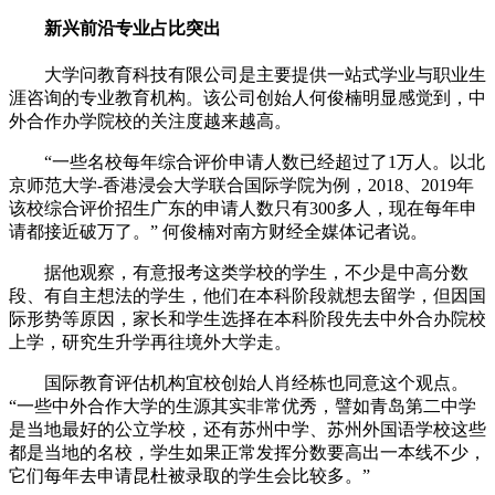
新兴前沿专业占比突出
大学问教育科技有限公司是主要提供一站式学业与职业生
涯咨询的专业教育机构。该公司创始人何俊楠明显感觉到，中
外合作办学院校的关注度越来越高。
“一些名校每年综合评价申请人数已经超过了1万人。以北
京师范大学-香港浸会大学联合国际学院为例，2018、2019年
该校综合评价招生广东的申请人数只有300多人，现在每年申
请都接近破万了。” 何俊楠对南方财经全媒体记者说。
据他观察，有意报考这类学校的学生，不少是中高分数
段、有自主想法的学生，他们在本科阶段就想去留学，但因国
际形势等原因，家长和学生选择在本科阶段先去中外合办院校
上学，研究生升学再往境外大学走。
国际教育评估机构宜校创始人肖经栋也同意这个观点。
“一些中外合作大学的生源其实非常优秀，譬如青岛第二中学
是当地最好的公立学校，还有苏州中学、苏州外国语学校这些
都是当地的名校，学生如果正常发挥分数要高出一本线不少，
它们每年去申请昆杜被录取的学生会比较多。”