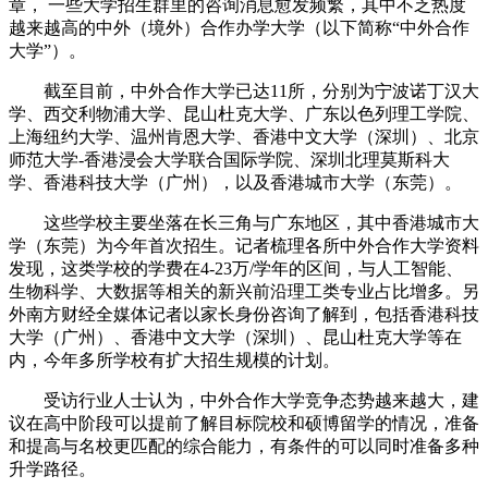
章， 一些大学招生群里的咨询消息愈发频繁，其中不乏热度
越来越高的中外（境外）合作办学大学（以下简称“中外合作
大学”）。
截至目前，中外合作大学已达11所，分别为宁波诺丁汉大
学、西交利物浦大学、昆山杜克大学、广东以色列理工学院、
上海纽约大学、温州肯恩大学、香港中文大学（深圳）、北京
师范大学-香港浸会大学联合国际学院、深圳北理莫斯科大
学、香港科技大学（广州），以及香港城市大学（东莞）。
这些学校主要坐落在长三角与广东地区，其中香港城市大
学（东莞）为今年首次招生。记者梳理各所中外合作大学资料
发现，这类学校的学费在4-23万/学年的区间，与人工智能、
生物科学、大数据等相关的新兴前沿理工类专业占比增多。另
外南方财经全媒体记者以家长身份咨询了解到，包括香港科技
大学（广州）、香港中文大学（深圳）、昆山杜克大学等在
内，今年多所学校有扩大招生规模的计划。
受访行业人士认为，中外合作大学竞争态势越来越大，建
议在高中阶段可以提前了解目标院校和硕博留学的情况，准备
和提高与名校更匹配的综合能力，有条件的可以同时准备多种
升学路径。