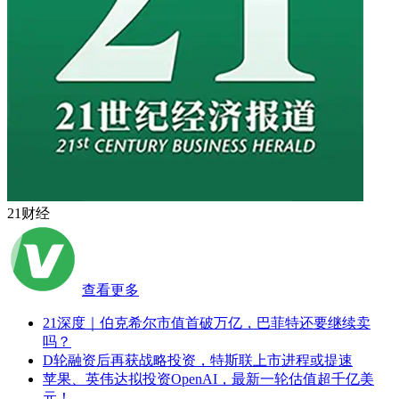
21财经
查看更多
21深度｜伯克希尔市值首破万亿，巴菲特还要继续卖
吗？
D轮融资后再获战略投资，特斯联上市进程或提速
苹果、英伟达拟投资OpenAI，最新一轮估值超千亿美
元！