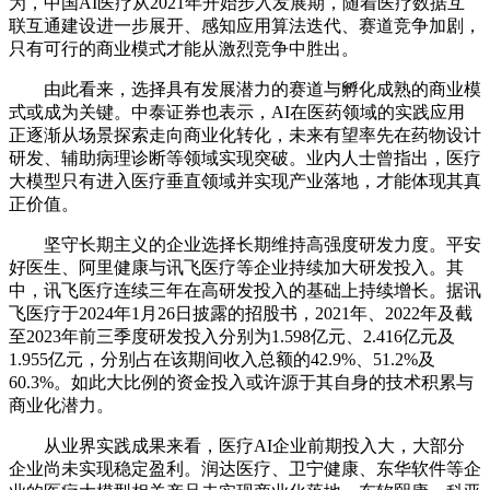
为，中国AI医疗从2021年开始步入发展期，随着医疗数据互
联互通建设进一步展开、感知应用算法迭代、赛道竞争加剧，
只有可行的商业模式才能从激烈竞争中胜出。
由此看来，选择具有发展潜力的赛道与孵化成熟的商业模
式或成为关键。中泰证券也表示，AI在医药领域的实践应用
正逐渐从场景探索走向商业化转化，未来有望率先在药物设计
研发、辅助病理诊断等领域实现突破。业内人士曾指出，医疗
大模型只有进入医疗垂直领域并实现产业落地，才能体现其真
正价值。
坚守长期主义的企业选择长期维持高强度研发力度。平安
好医生、阿里健康与讯飞医疗等企业持续加大研发投入。其
中，讯飞医疗连续三年在高研发投入的基础上持续增长。据讯
飞医疗于2024年1月26日披露的招股书，2021年、2022年及截
至2023年前三季度研发投入分别为1.598亿元、2.416亿元及
1.955亿元，分别占在该期间收入总额的42.9%、51.2%及
60.3%。如此大比例的资金投入或许源于其自身的技术积累与
商业化潜力。
从业界实践成果来看，医疗AI企业前期投入大，大部分
企业尚未实现稳定盈利。润达医疗、卫宁健康、东华软件等企