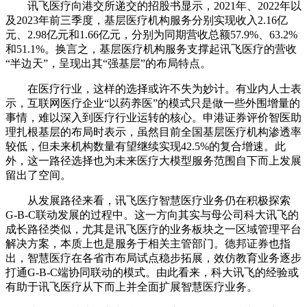
讯飞医疗向港交所递交的招股书显示，2021年、2022年以
及2023年前三季度，基层医疗机构服务分别实现收入2.16亿
元、2.98亿元和1.66亿元，分别为同期营收总额57.9%、63.2%
和51.1%。换言之，基层医疗机构服务支撑起讯飞医疗的营收
“半边天”，呈现出其“强基层”的布局特点。
在医疗行业，这样的选择或许不失为妙计。有业内人士表
示，互联网医疗企业“以药养医”的模式只是做一些外围增量的
事情，难以深入到医疗行业运转的核心。申港证券评价智医助
理扎根基层的布局时表示，虽然目前全国基层医疗机构渗透率
较低，但未来机构数量有望继续实现42.5%的复合增速。此
外，这一路径选择也为未来医疗大模型服务范围自下而上发展
留出了空间。
从发展路径来看，讯飞医疗智慧医疗业务仍在积极探索
G-B-C联动发展的过程中。这一方向其实与母公司科大讯飞的
成长路径类似，尤其是讯飞医疗的业务板块之一区域管理平台
解决方案，本质上也是服务于相关主管部门。德邦证券也指
出，智慧医疗在各省市布局试点稳步拓展，效仿教育业务逐步
打通G-B-C端协同联动的模式。由此看来，科大讯飞的经验或
有助于讯飞医疗从下而上并全面扩展智慧医疗业务。