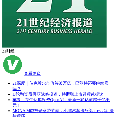
21财经
查看更多
21深度｜伯克希尔市值首破万亿，巴菲特还要继续卖
吗？
D轮融资后再获战略投资，特斯联上市进程或提速
苹果、英伟达拟投资OpenAI，最新一轮估值超千亿美
元！
MONA M03被恶意带节奏，小鹏汽车法务部：已启动法
律程序