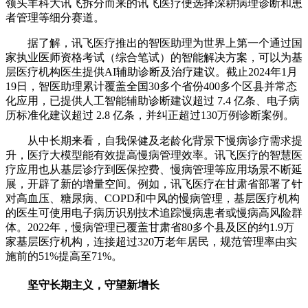
领头羊科大讯飞拆分而来的讯飞医疗便选择深耕病理诊断和患
者管理等细分赛道。
据了解，讯飞医疗推出的智医助理为世界上第一个通过国
家执业医师资格考试（综合笔试）的智能解决方案，可以为基
层医疗机构医生提供AI辅助诊断及治疗建议。截止2024年1月
19日，智医助理累计覆盖全国30多个省份400多个区县并常态
化应用，已提供人工智能辅助诊断建议超过 7.4 亿条、电子病
历标准化建议超过 2.8 亿条，并纠正超过130万例诊断案例。
从中长期来看，自我保健及老龄化背景下慢病诊疗需求提
升，医疗大模型能有效提高慢病管理效率。讯飞医疗的智慧医
疗应用也从基层诊疗到医保控费、慢病管理等应用场景不断延
展，开辟了新的增量空间。例如，讯飞医疗在甘肃省部署了针
对高血压、糖尿病、COPD和中风的慢病管理，基层医疗机构
的医生可使用电子病历识别技术追踪慢病患者或慢病高风险群
体。2022年，慢病管理已覆盖甘肃省80多个县及区的约1.9万
家基层医疗机构，连接超过320万老年居民，规范管理率由实
施前的51%提高至71%。
坚守长期主义，守望新增长