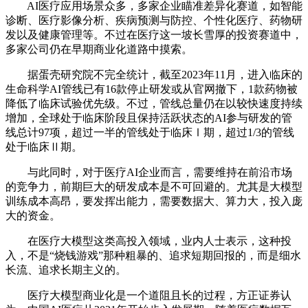
AI医疗应用场景众多，多家企业瞄准差异化赛道，如智能
诊断、医疗影像分析、疾病预测与防控、个性化医疗、药物研
发以及健康管理等。不过在医疗这一坡长雪厚的投资赛道中，
多家公司仍在早期商业化道路中摸索。
据蛋壳研究院不完全统计，截至2023年11月，进入临床的
生命科学AI管线已有16款停止研发或从官网撤下，1款药物被
降低了临床试验优先级。不过，管线总量仍在以较快速度持续
增加，全球处于临床阶段且保持活跃状态的AI参与研发的管
线总计97项，超过一半的管线处于临床Ⅰ期，超过1/3的管线
处于临床Ⅱ期。
与此同时，对于医疗AI企业而言，需要维持在前沿市场
的竞争力，前期巨大的研发成本是不可回避的。尤其是大模型
训练成本高昂，要发挥出能力，需要数据大、算力大，投入庞
大的资金。
在医疗大模型这类高投入领域，业内人士表示，这种投
入，不是“烧钱游戏”那种粗暴的、追求短期回报的，而是细水
长流、追求长期主义的。
医疗大模型商业化是一个道阻且长的过程，方正证券认