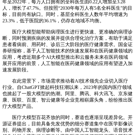
年至2022年，每万人口拥有的全科医生由0.22人增加至3.28
人，增长了47.7%。但按照“2030年每万人有5名全科医生”的目
标，目前尚有缺口。同时，基层全科医生人数年平均增速为
23.3%，低于医院的36.1%，仍存在地域不均衡。
医疗大模型能帮助病理医生进行更快速、更准确的病理诊
断，同时预测疾病的发展并提供合理化治疗方案，有助于满足
患者看病前、用药时、诊后三大阶段的医疗健康需求。国金证
券研报称，基于人工智能技术的快速发展和在医药健康领域的
应用，考虑近期多个AI大模型推出和云服务未来在医药领域
展开应用的前景，人工智能在医药健康领域的应用有望进入加
速发展阶段。
在此背景下，市场需求推动着AI技术领先企业切入医疗
行业。自ChatGPT掀起科技狂潮以来，2023年的国内医疗领域
也掀起了一股大模型的热潮。阿里、腾讯、科大讯飞、京东健
康、医联、百度、智云健康等企业竞相崭露头角，纷纷推出医
疗大模型产品。
医疗大模型百花齐放的同时，赛道也逐渐呈现差异化。开
源证券提出，目前具备先发优势的细分赛道集中在医学影像识
别、药物开发、病理诊断等。由中国人工智能龙头、语音技术