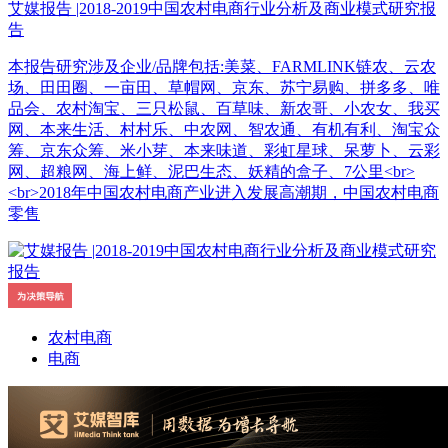
艾媒报告 |2018-2019中国农村电商行业分析及商业模式研究报
告
本报告研究涉及企业/品牌包括:美菜、FARMLINK链农、云农
场、田田圈、一亩田、草帽网、京东、苏宁易购、拼多多、唯
品会、农村淘宝、三只松鼠、百草味、新农哥、小农女、我买
网、本来生活、村村乐、中农网、智农通、有机有利、淘宝众
筹、京东众筹、米小芽、本来味道、彩虹星球、呆萝卜、云彩
网、超粮网、海上鲜、泥巴生态、妖精的盒子、7公里<br>
<br>2018年中国农村电商产业进入发展高潮期，中国农村电商
零售
农村电商
电商