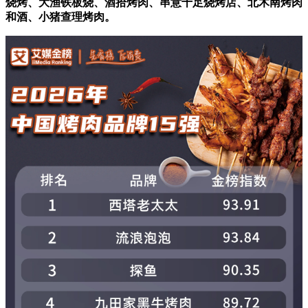
烧烤、大渔铁板烧、酒拾烤肉、串意十足烧烤店、北木南烤肉
和酒、小猪查理烤肉。