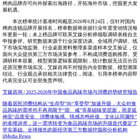
烤肉品牌亦可向外探索出海路径，开拓海外市场，挖掘更大发
展机遇。
本次榜单统计基准时间截至2026年6月24日，仅针对国内
烤肉连锁品牌开展排名，榜单数据将依据行业年度变动情况每
年更新一轮；未上榜品牌可联系艾媒分析师领取调研表格自主
申报参评。研究数据来源于行业深度访谈、全域用户调研、线
下市场实地监测、行业桌面资料整理多渠道样本交叉验证，仅
面向大众提供第三方市场决策参考，不构成消费选购推荐。受
调研样本容量、模型测算逻辑客观限制，统计数据无法百分百
还原完整市场实况，艾媒咨询不对报告内全部数据、模型测算
结论、行业观点承担相关法律责任，阅读、引用本榜单内容即
代表完全认可全部免责声明。
艾媒咨询 | 2025-2026年中国食品风味市场与消费趋势研究报告
随着居民消费结构从“生存型”向“享受型”加速升级，大众对食
品风味的需求也不再局限于“甜、咸”等基础味觉层面，而是延
伸至“品质安全、消费体验感、情感共鸣价值、文化认同属性”
的多维诉求，这一需求转变为食品风味市场的升级迭代奠定了
坚实基础。全球领先的新经济第三方数据挖掘和分析机构
iiMedia Resea