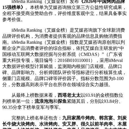
iiMedia Ranking（艾媒金榜）发布
《2026年中国烤肉品牌
15强榜单》
。本榜单为艾媒咨询独立第三方公益性研究成果，
全程不接受商业赞助合作，评价维度客观中立，结果具备事实
参考价值。
iiMedia Ranking（艾媒金榜）是艾媒咨询旗下全球新消费
品牌评价机构，为消费者提供客观的品牌信息及购物消费指
南。iiMedia Ranking（艾媒金榜）指数是艾媒咨询原创用以判
断企业产品消费者评价的综合指标，依托艾媒自主研发的“中
国移动互联网大数据挖掘与分析系统（CMDAS）”（广东省
重大科技专项，项目编号：2016B010110001），采用iiMeval
大数据评价模型计算赋值，监测期内根据门店规模、品牌口
碑、品牌影响力、分析师团队评价等指标进行分析核算生成，
侧重门店规模、品牌口碑等评价因子。指标分数范围为0-100
分，分数越高则表示平台在所存在领域综合实力越强。
从最终上榜数据来看，
西塔老太太
以93.91的金榜指数位
列榜单第一位；
流浪泡泡
和
探鱼
紧随其后，分别以93.84分、
90.35分拿下榜单亚军与季军。
完整的上榜名单还包含：
九田家黑牛烤肉、韩宫宴、刘炭
长牛烧大块烤肉、水浒烤肉、安又胖、很久以前羊肉串、木屋