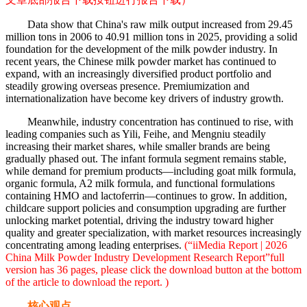
Data show that China's raw milk output increased from 29.45
million tons in 2006 to 40.91 million tons in 2025, providing a solid
foundation for the development of the milk powder industry. In
recent years, the Chinese milk powder market has continued to
expand, with an increasingly diversified product portfolio and
steadily growing overseas presence. Premiumization and
internationalization have become key drivers of industry growth.
Meanwhile, industry concentration has continued to rise, with
leading companies such as Yili, Feihe, and Mengniu steadily
increasing their market shares, while smaller brands are being
gradually phased out. The infant formula segment remains stable,
while demand for premium products—including goat milk formula,
organic formula, A2 milk formula, and functional formulations
containing HMO and lactoferrin—continues to grow. In addition,
childcare support policies and consumption upgrading are further
unlocking market potential, driving the industry toward higher
quality and greater specialization, with market resources increasingly
concentrating among leading enterprises.
(“iiMedia Report | 2026
China Milk Powder Industry Development Research Report”full
version has 36 pages, please click the download button at the bottom
of the article to download the report. )
核心观点