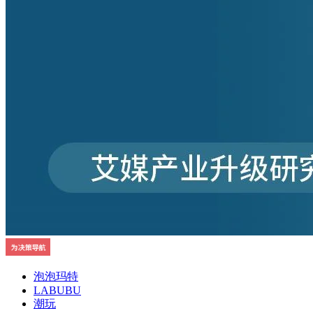
泡泡玛特
LABUBU
潮玩