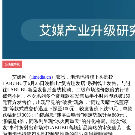
艾媒网（
iimedia.cn
）获悉，泡泡玛特旗下头部IP
LABUBU于6月25日晚推出“复古理发店”系列线上发售。与过
往LABUBU新品发售后全线抢购、二级市场溢价数倍的行情
截然不同，本次系列多个常规款在发售后半小时内即跌破159
元官方发售价，出现罕见的“破发”现象，“雨过天晴”“浅蓝序
曲”等款式成交价迅速下探至100元，较发售价下跌59元，单款
跌幅超过30%；而隐藏款“迷雾白噪音”则逆势飙升至869元，
涨幅超4倍，同系列呈现“冰火两重天”的分化格局。此次“破
发”事件折射出市场对LABUBU高频新品策略的审美疲劳，也
为泡泡玛特依赖头部IP频繁推新的商业逻辑敲响警钟。