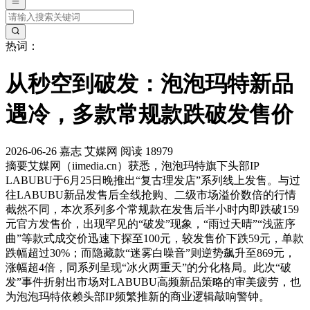
热词：
从秒空到破发：泡泡玛特新品
遇冷，多款常规款跌破发售价
2026-06-26
嘉志
艾媒网
阅读 18979
摘要
艾媒网（iimedia.cn）获悉，泡泡玛特旗下头部IP
LABUBU于6月25日晚推出“复古理发店”系列线上发售。与过
往LABUBU新品发售后全线抢购、二级市场溢价数倍的行情
截然不同，本次系列多个常规款在发售后半小时内即跌破159
元官方发售价，出现罕见的“破发”现象，“雨过天晴”“浅蓝序
曲”等款式成交价迅速下探至100元，较发售价下跌59元，单款
跌幅超过30%；而隐藏款“迷雾白噪音”则逆势飙升至869元，
涨幅超4倍，同系列呈现“冰火两重天”的分化格局。此次“破
发”事件折射出市场对LABUBU高频新品策略的审美疲劳，也
为泡泡玛特依赖头部IP频繁推新的商业逻辑敲响警钟。