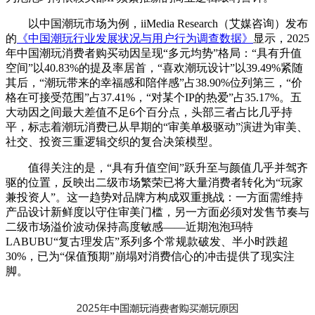
以中国潮玩市场为例，iiMedia Research（艾媒咨询）发布
的
《中国潮玩行业发展状况与用户行为调查数据》
显示，2025
年中国潮玩消费者购买动因呈现“多元均势”格局：“具有升值
空间”以40.83%的提及率居首，“喜欢潮玩设计”以39.49%紧随
其后，“潮玩带来的幸福感和陪伴感”占38.90%位列第三，“价
格在可接受范围”占37.41%，“对某个IP的热爱”占35.17%。五
大动因之间最大差值不足6个百分点，头部三者占比几乎持
平，标志着潮玩消费已从早期的“审美单极驱动”演进为审美、
社交、投资三重逻辑交织的复合决策模型。
值得关注的是，“具有升值空间”跃升至与颜值几乎并驾齐
驱的位置，反映出二级市场繁荣已将大量消费者转化为“玩家
兼投资人”。这一趋势对品牌方构成双重挑战：一方面需维持
产品设计新鲜度以守住审美门槛，另一方面必须对发售节奏与
二级市场溢价波动保持高度敏感——近期泡泡玛特
LABUBU“复古理发店”系列多个常规款破发、半小时跌超
30%，已为“保值预期”崩塌对消费信心的冲击提供了现实注
脚。