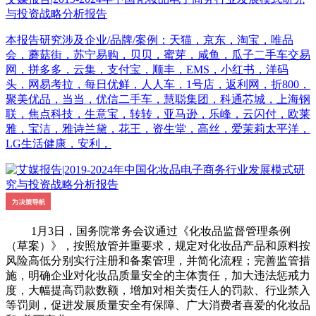
与投资战略分析报告
本报告研究涉及企业/品牌/案例：天猫，京东，淘宝，唯品
会，蘑菇街，苏宁易购，贝贝，蜜芽，咸鱼，瓜子二手车交易
网，拼多多，云集，支付宝，顺丰，EMS，小红书，洋码
头，网易考拉，每日优鲜，人人车，1号店，返利网，折800，
聚美优品，当当，优信二手车，慧聪集团，科通芯城，上海钢
联，焦点科技，生意宝，转转，亚马逊，乐峰，云闪付，欧莱
雅，宝洁，雅诗兰黛，花王，资生堂，高丝，爱茉莉太平洋，
LG生活健康，安利，
1月3日，国务院常务会议通过《化妆品监督管理条例
（草案）》，按照放管并重要求，规定对化妆品产品和原料按
风险高低分别实行注册和备案管理，并简化流程；完善监管措
施，明确企业对化妆品质量安全的主体责任，加大违法惩戒力
度，大幅提高罚款数额，增加对相关责任人的罚款、行业禁入
等罚则，促进发展质量安全有保障、广大消费者喜爱的化妆品