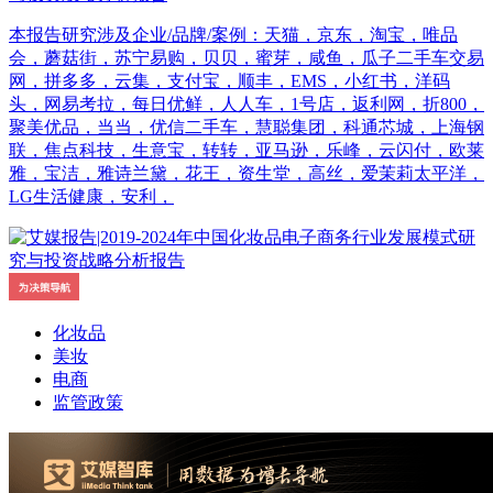
本报告研究涉及企业/品牌/案例：天猫，京东，淘宝，唯品
会，蘑菇街，苏宁易购，贝贝，蜜芽，咸鱼，瓜子二手车交易
网，拼多多，云集，支付宝，顺丰，EMS，小红书，洋码
头，网易考拉，每日优鲜，人人车，1号店，返利网，折800，
聚美优品，当当，优信二手车，慧聪集团，科通芯城，上海钢
联，焦点科技，生意宝，转转，亚马逊，乐峰，云闪付，欧莱
雅，宝洁，雅诗兰黛，花王，资生堂，高丝，爱茉莉太平洋，
LG生活健康，安利，
化妆品
美妆
电商
监管政策