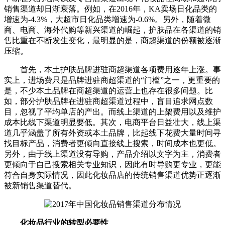
销售渠道却日渐衰落。例如，在2016年，KA卖场日化品类的
增速为-4.3%，大超市日化品类增速为-0.6%。另外，随着微
商、电商、海外代购等新兴渠道的崛起，护肤品在各渠道的销
售比重在不断发生变化，最明显的是，商超渠道的份额被逐渐
压缩。
首先，本土护肤品牌进驻商超渠道各项费用逐年上涨。事
实上，进场费只是品牌进驻商超渠道的“门槛”之一，更重要的
是，不少本土品牌在商超渠道的运营上也存在很多问题。比
如，部分护肤品牌在进驻商超渠道过程中，盲目追求网点数
目，忽视了平均单店的产出。而线上渠道的上架费用以及维护
成本比线下渠道明显要低。其次，电商平台日益壮大，线上渠
道几乎涵盖了所有外资或本土品牌，比起线下花费大量时间寻
找目标产品，消费者更倾向直接线上搜索，时间成本也更低。
另外，由于线上渠道没有导购，产品介绍以文字为主，消费者
更倾向于自己搜索相关专业知识，因此有时导购更专业，更能
符合自身实际情况，因此化妆品店的传统销售渠道优势正逐渐
被新销售渠道替代。
化妆品行业的转型必要性