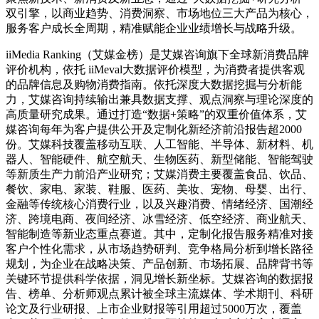
双引擎，以商业趋势、消费洞察、市场地位三大产品为核心，
服务客户成长全周期，精准赋能企业业绩增长与战略升级。
iiMedia Ranking（艾媒金榜）是艾媒咨询旗下全球新消费品牌
评价机构，依托 iiMeval大数据评价模型，为消费者提供客观
的品牌信息及购物消费指南。依托深度大数据挖掘与分析能
力，艾媒咨询持续输出兼具数据支撑、观点洞察与理论深度的
高质量研究成果。通过打造“数据+策略”的双重价值体系，艾
媒咨询每年为客户提供公开及定制化新经济前沿报告超2000
份。艾媒科技覆盖移动互联、人工智能、半导体、新材料、机
器人、智能硬件、航空航天、生物医药、新型储能、智能驾驶
等新质生产力前沿产业研究；艾媒消费主要覆盖食品、饮品、
餐饮、家电、家装、鞋服、医药、美妆、宠物、母婴、出行、
金融等传统核心消费行业，以及兴趣消费、情绪经济、国潮经
济、跨境电商、夜间经济、冰雪经济、低空经济、商业航天、
智能制造等新业态重点赛道。其中，定制化报告服务精准对接
客户个性化需求，从市场趋势研判、竞争格局分析到增长路径
规划，为企业在战略决策、产品创新、市场拓展、品牌背书等
关键环节提供科学依据，洞见增长新坐标。艾媒咨询的数据报
告、榜单、分析师观点累计被全球主流媒体、学术期刊、科研
论文及行业研报、上市企业财报等引用超过5000万次，覆盖