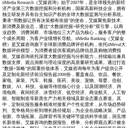
iiMedia Research（艾媒咨询）始于2007年，是全球领先的新经
济产业第三方数据挖掘和分析机构，国家高新科技企业，拥有
独立研发并具有自主知识产权的全球大数据监测与分析系统。
秉承“用数据让所有决策都有依据”的使命，艾媒聚焦新技术、
新消费及新业态，通过“大数据挖掘+研究分析”双引擎，以商
业趋势、消费洞察、市场地位三大产品为核心，服务客户的整
个成长周期，为客户业绩增长导航。iiMedia Ranking（艾媒金
榜）是艾媒咨询旗下全球新消费品牌评价机构，依托iiMeval大
数据评价模型，为消费者提供客观的品牌信息及购物消费指
南。艾媒咨询依托深度大数据挖掘与分析能力，持续输出兼具
数据支撑、观点洞察与理论深度的高质量研究成果。通过打造
“数据+策略”的双重价值体系，艾媒咨询每年为客户提供公开
及定制化新经济前沿报告超2000份，覆盖食品、饮品、餐饮、
家电、家装、汽车、鞋服、医药、美妆、宠物、母婴、信创、
数娱、AI、科技、金融等传统核心行业，以及国潮经济、跨
境电商、夜间经济、冰雪经济、低空经济、商业航天、人工智
能、智能制造等新质生产力相关领域及新业态重点赛道。其
中，定制化报告服务精准对接客户个性化需求，从市场趋势研
判、竞争格局分析到增长路径规划，为企业在战略决策、产品
创新、市场拓展、品牌背书等关键环节提供科学依据，洞见增
长新坐标。艾媒咨询的数据报告、榜单、分析师观点累计被全