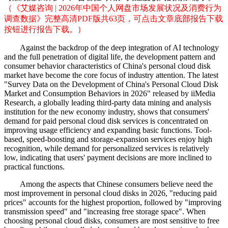
（《艾媒咨询 | 2026年中国个人网盘市场发展状况及消费行为
调查数据》完整高清PDF版共63页，可点击文章底部报告下载
按钮进行报告下载。）
Against the backdrop of the deep integration of AI technology
and the full penetration of digital life, the development pattern and
consumer behavior characteristics of China's personal cloud disk
market have become the core focus of industry attention. The latest
"Survey Data on the Development of China's Personal Cloud Disk
Market and Consumption Behaviors in 2026" released by iiMedia
Research, a globally leading third-party data mining and analysis
institution for the new economy industry, shows that consumers'
demand for paid personal cloud disk services is concentrated on
improving usage efficiency and expanding basic functions. Tool-
based, speed-boosting and storage-expansion services enjoy high
recognition, while demand for personalized services is relatively
low, indicating that users' payment decisions are more inclined to
practical functions.
Among the aspects that Chinese consumers believe need the
most improvement in personal cloud disks in 2026, "reducing paid
prices" accounts for the highest proportion, followed by "improving
transmission speed" and "increasing free storage space". When
choosing personal cloud disks, consumers are most sensitive to free