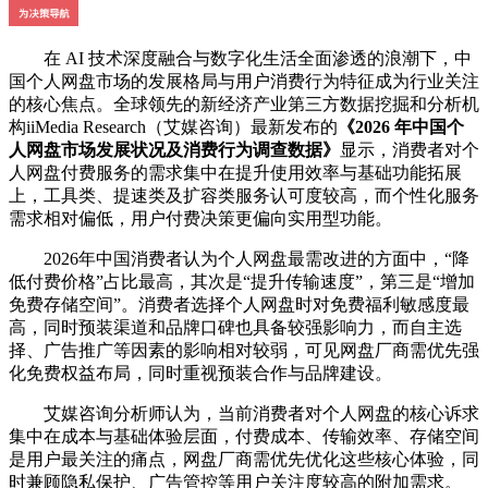
在 AI 技术深度融合与数字化生活全面渗透的浪潮下，中
国个人网盘市场的发展格局与用户消费行为特征成为行业关注
的核心焦点。全球领先的新经济产业第三方数据挖掘和分析机
构iiMedia Research（艾媒咨询）最新发布的
《2026 年中国个
人网盘市场发展状况及消费行为调查数据》
显示，消费者对个
人网盘付费服务的需求集中在提升使用效率与基础功能拓展
上，工具类、提速类及扩容类服务认可度较高，而个性化服务
需求相对偏低，用户付费决策更偏向实用型功能。
2026年中国消费者认为个人网盘最需改进的方面中，“降
低付费价格”占比最高，其次是“提升传输速度”，第三是“增加
免费存储空间”。消费者选择个人网盘时对免费福利敏感度最
高，同时预装渠道和品牌口碑也具备较强影响力，而自主选
择、广告推广等因素的影响相对较弱，可见网盘厂商需优先强
化免费权益布局，同时重视预装合作与品牌建设。
艾媒咨询分析师认为，当前消费者对个人网盘的核心诉求
集中在成本与基础体验层面，付费成本、传输效率、存储空间
是用户最关注的痛点，网盘厂商需优先优化这些核心体验，同
时兼顾隐私保护、广告管控等用户关注度较高的附加需求。