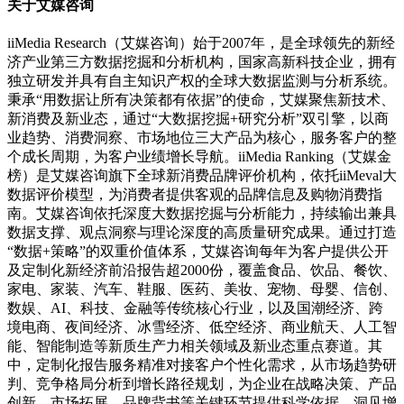
关于艾媒咨询
iiMedia Research（艾媒咨询）始于2007年，是全球领先的新经
济产业第三方数据挖掘和分析机构，国家高新科技企业，拥有
独立研发并具有自主知识产权的全球大数据监测与分析系统。
秉承“用数据让所有决策都有依据”的使命，艾媒聚焦新技术、
新消费及新业态，通过“大数据挖掘+研究分析”双引擎，以商
业趋势、消费洞察、市场地位三大产品为核心，服务客户的整
个成长周期，为客户业绩增长导航。iiMedia Ranking（艾媒金
榜）是艾媒咨询旗下全球新消费品牌评价机构，依托iiMeval大
数据评价模型，为消费者提供客观的品牌信息及购物消费指
南。艾媒咨询依托深度大数据挖掘与分析能力，持续输出兼具
数据支撑、观点洞察与理论深度的高质量研究成果。通过打造
“数据+策略”的双重价值体系，艾媒咨询每年为客户提供公开
及定制化新经济前沿报告超2000份，覆盖食品、饮品、餐饮、
家电、家装、汽车、鞋服、医药、美妆、宠物、母婴、信创、
数娱、AI、科技、金融等传统核心行业，以及国潮经济、跨
境电商、夜间经济、冰雪经济、低空经济、商业航天、人工智
能、智能制造等新质生产力相关领域及新业态重点赛道。其
中，定制化报告服务精准对接客户个性化需求，从市场趋势研
判、竞争格局分析到增长路径规划，为企业在战略决策、产品
创新、市场拓展、品牌背书等关键环节提供科学依据，洞见增