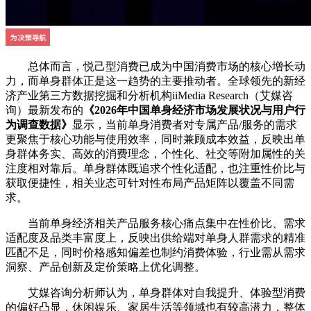
总体而言，悦己型消费已成为中国消费市场的核心增长动
力，而单身群体正是这一趋势的主要推动者。全球领先的新经
济产业第三方数据挖掘和分析机构iiMedia Research（艾媒咨
询）最新发布的
《2026年中国单身经济市场发展状况与用户行
为调查数据》
显示，当前单身消费者对专属产品/服务的需求
更聚焦于核心功能与使用效率，同时兼顾成本效益，反映出单
身群体务实、高效的消费理念，个性化、社交等附加属性的关
注度相对靠后。单身群体既追求个性化适配，也注重性价比与
获取便捷性，相关业态可针对性布局产品矩阵以覆盖不同需
求。
当前单身经济相关产品服务核心痛点集中在性价比、需求
适配度及品类丰富度上，反映出供给端对单身人群需求的精准
匹配不足，同时价格感知偏差也制约消费体验，行业需从需求
洞察、产品创新及定价策略上优化调整。
艾媒咨询分析师认为，单身群体对自我提升、体验型消费
的偏好凸显，休闲娱乐、家居生活等领域也有较高潜力，整体