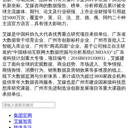
长新坐标。艾媒咨询的数据报告、榜单、分析师观点累计被全
球主流媒体、期刊、论文及行业研报、上市企业财报等引用超
过5000万次，覆盖中、英、日、法、意、德、俄、阿约二十种
主流官方语言，具有强大影响力。
艾媒是中国科协九大代表优秀重点研究项目承担单位、广东省
大数据骨干培育企业、广州市创新标杆企业、广州市首批人工
智能入库企业、广州市“两高四新”企业。基于公司独立自主研
发的“中国移动互联网大数据挖掘与分析系统(CMDAS)” (广东
省科技计划重大专项，项目编号：2016B010110001) ，艾媒建
立了面向全球的宏观数据、商业趋势、市场进入、竞争情报、
商情舆情、消费行为、销售数据及营销效果等多维度的线上、
线下大数据监测与分析体系，累计成功为超过3800家政企机构
提供常年大数据咨询服务。艾媒也是广州市建设国家级科技思
想库研究课题、广州市先进制造业创新发展项目等重大课题的
承担单位。
集团官网
艾媒智库
媒体关注