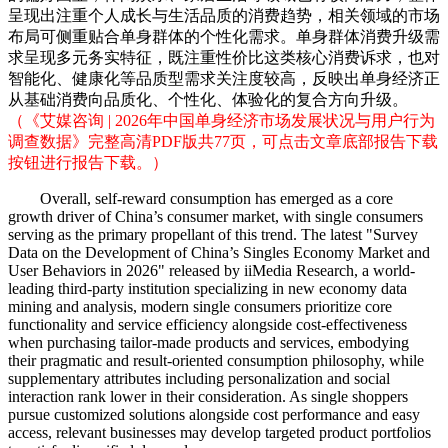
呈现出注重个人成长与生活品质的消费趋势，相关领域的市场
布局可侧重贴合单身群体的个性化需求。单身群体消费升级需
求呈现多元务实特征，既注重性价比这类核心消费诉求，也对
智能化、健康化等品质型需求关注度较高，反映出单身经济正
从基础消费向品质化、个性化、体验化的复合方向升级。
（《艾媒咨询 | 2026年中国单身经济市场发展状况与用户行为
调查数据》完整高清PDF版共77页，可点击文章底部报告下载
按钮进行报告下载。）
Overall, self-reward consumption has emerged as a core
growth driver of China’s consumer market, with single consumers
serving as the primary propellant of this trend. The latest "Survey
Data on the Development of China’s Singles Economy Market and
User Behaviors in 2026" released by iiMedia Research, a world-
leading third-party institution specializing in new economy data
mining and analysis, modern single consumers prioritize core
functionality and service efficiency alongside cost-effectiveness
when purchasing tailor-made products and services, embodying
their pragmatic and result-oriented consumption philosophy, while
supplementary attributes including personalization and social
interaction rank lower in their consideration. As single shoppers
pursue customized solutions alongside cost performance and easy
access, relevant businesses may develop targeted product portfolios